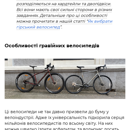
розподіляються на хардтейли та двопідвіси.
Всі вони мають свої сильні сторони в різних
завданнях. Детальніше про ці особливості
можна прочитати в нашій статті “
Як вибрати
гірський велосипед
”.
Особливості гравійних велосипедів
Ці велосипеди не так давно призвели до буму у
велоіндустрії. Адже їх універсальність підкорила серця
мільйонів велосипедистів по всьому світу. На них
можна швидко їздити асфальтом, та водночас досить