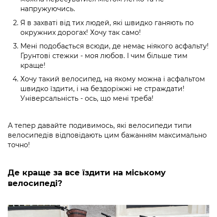
напружуючись.
Я в захваті від тих людей, які швидко ганяють по
окружних дорогах! Хочу так само!
Мені подобається всюди, де немає ніякого асфальту!
Грунтові стежки - моя любов. І чим більше тим
краще!
Хочу такий велосипед, на якому можна і асфальтом
швидко їздити, і на бездоріжжі не страждати!
Універсальність - ось, що мені треба!
А тепер давайте подивимось, які велосипеди типи
велосипедів відповідають цим бажанням максимально
точно!
Де краще за все їздити на міському
велосипеді?