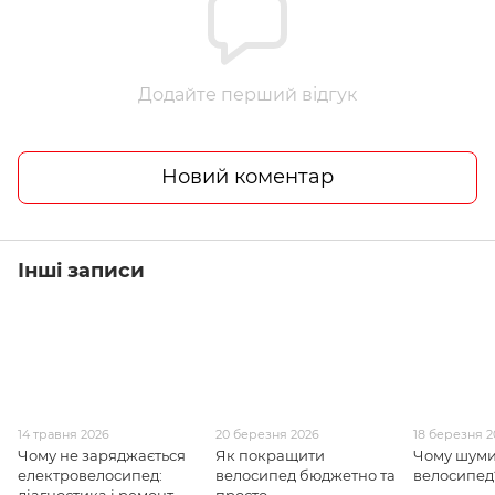
Додайте перший відгук
Новий коментар
Інші записи
14 травня 2026
20 березня 2026
18 березня 2
Чому не заряджається
Як покращити
Чому шуми
електровелосипед:
велосипед бюджетно та
велосипед
діагностика і ремонт
просто