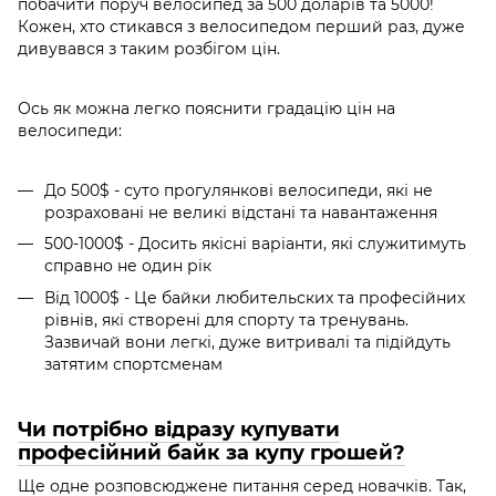
побачити поруч велосипед за 500 доларів та 5000!
Кожен, хто стикався з велосипедом перший раз, дуже
дивувався з таким розбігом цін.
Ось як можна легко пояснити градацію цін на
велосипеди:
До 500$ - суто прогулянкові велосипеди, які не
розраховані не великі відстані та навантаження
500-1000$ - Досить якісні варіанти, які служитимуть
справно не один рік
Від 1000$ - Це байки любительских та професійних
рівнів, які створені для спорту та тренувань.
Зазвичай вони легкі, дуже витривалі та підійдуть
затятим спортсменам
Чи потрібно відразу купувати
професійний байк за купу грошей?
Ще одне розповсюджене питання серед новачків. Так,