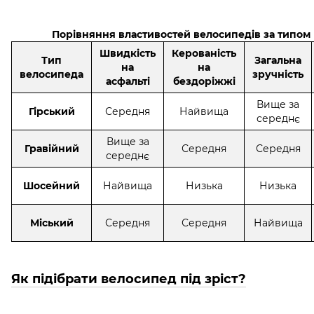
Порівняння властивостей велосипедів за типом
Швидкість
Керованість
Тип
Загальна
на
на
велосипеда
зручність
асфальті
бездоріжжі
Вище за
Гірський
Середня
Найвища
середнє
Вище за
Гравійний
Середня
Середня
середнє
Шосейний
Найвища
Низька
Низька
Міський
Середня
Середня
Найвища
Як підібрати велосипед під зріст?