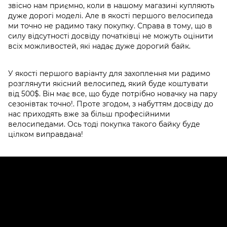
звісно нам приємно, коли в нашому магазині купляють
дуже дорогі моделі. Але в якості першого велосипеда
ми точно не радимо таку покупку. Справа в тому, що в
силу відсутності досвіду початківці не можуть оцінити
всіх можливостей, які надає дуже дорогий байк.
У якості першого варіанту для захоплення ми радимо
розглянути якісний велосипед, який буде коштувати
від 500$. Він має все, що буде потрібно новачку на пару
сезонівтак точно!. Проте згодом, з набуттям досвіду до
нас приходять вже за більш професійними
велосипедами. Ось тоді покупка такого байку буде
цілком виправдана!