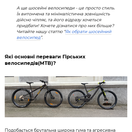
А ще шосейні велосипеди - це просто стиль.
Їх витончена та мінімалістична зовнішність
дійсно чіпляє, та його відразу хочеться
придбати! Хочете дізнатися про них більше?
Читайте нашу статтю “
Як обрати шосейний
велосипед
”.
Які основні переваги Гірських
велосипедів(MTB)?
Подобається брутальна широка гума та агресивна