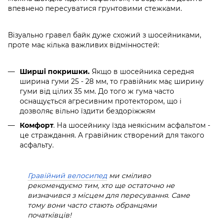
впевнено пересуватися грунтовими стежками.
Візуально гравел байк дуже схожий з шосейниками,
проте має кілька важливих відмінностей:
Ширші покришки.
Якщо в шосейника середня
ширина гуми 25 - 28 мм, то гравійник має ширину
гуми від цілих 35 мм. До того ж гума часто
оснащується агресивним протектором, що і
дозволяє вільно їздити бездоріжжям
Комфорт
. На шосейнику їзда неякісним асфальтом -
це страждання. А гравійник створений для такого
асфальту.
Гравійний велосипед
ми сміливо
рекомендуємо тим, хто ще остаточно не
визначився з місцем для пересування. Саме
тому вони часто стають обранцями
початківців!