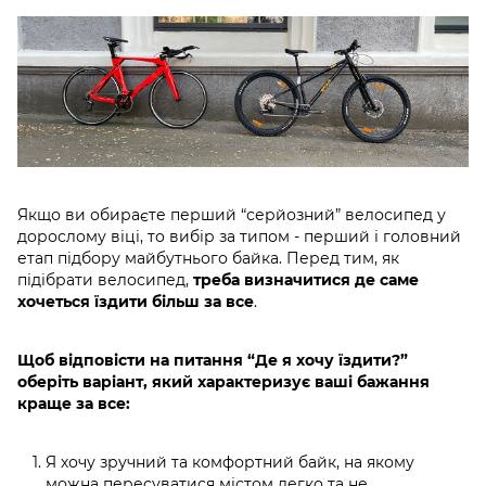
Якщо ви обираєте перший “серйозний” велосипед у
дорослому віці, то вибір за типом - перший і головний
етап підбору майбутнього байка. Перед тим, як
підібрати велосипед,
треба визначитися де саме
хочеться їздити більш за все
.
Щоб відповісти на питання “Де я хочу їздити?”
оберіть варіант, який характеризує ваші бажання
краще за все:
Я хочу зручний та комфортний байк, на якому
можна пересуватися містом легко та не