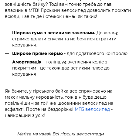
зовнішність байку? Тоді вам точно треба до лав
власників MTB! Гірський велосипед дозволить проїхати
всюди, навіть де і стежок немає як таких!
Широка гума з великими зачепами.
Дозволяє
стрімко долати спуски та не боятися втратити
керування.
Широке пряме кермо
- для додаткового контролю
Амортизація
- поліпшує зчеплення коліс з
покриттям - це також дає великий плюс до
керування
Як бачите, у гірського байка все спрямовано на
максимальну керованість, тож він буде дещо
повільнішим за той же шосейний велосипед на
асфальті. Проте на бездоріжжі
МТБ велосипед
-
найкращий з усіх!
Майте на увазі! Всі гірські велосипеди