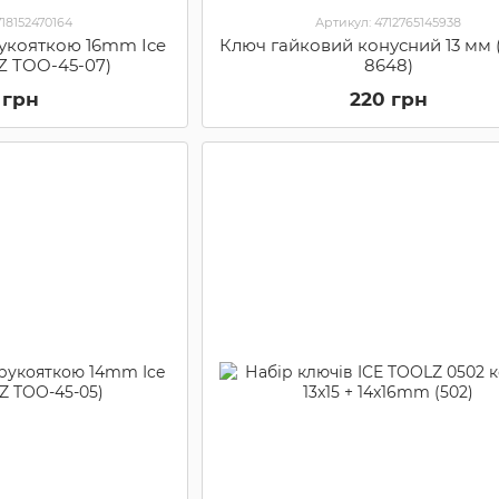
718152470164
Артикул: 4712765145938
рукояткою 16mm Ice
Ключ гайковий конусний 13 мм 
ITZ TOO-45-07)
8648)
 грн
220 грн