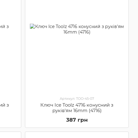
Артикул: TOO-45-07
ий з
Ключ Ice Toolz 4716 конусний з
руків'ям 16mm (4716)
387 грн