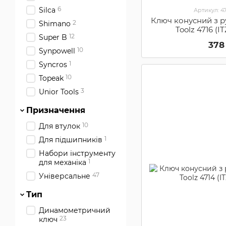
6
Silca
Артикул: 4
Ключ конусний з 
2
Shimano
Toolz 4716 (
12
Super B
378
10
Synpowell
1
Syncros
10
Topeak
3
Unior Tools
Призначення
10
Для втулок
1
Для підшипників
Набори інструменту
1
для механіка
47
Універсальне
Тип
Динамометричний
23
ключ