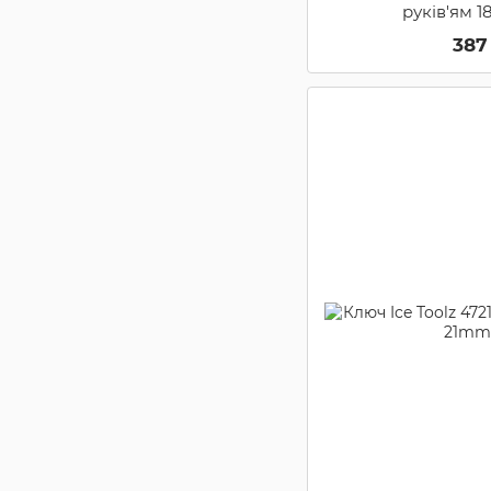
руків'ям 
387