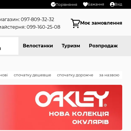
Бажання
Вхід
Порівняння
магазин: 097-809-32-32
Моє замовлення
айстерня: 099-160-25-08
Велостанки
Туризм
Розпродаж
я
нові
спочатку дешевше
спочатку дорожче
за назвою