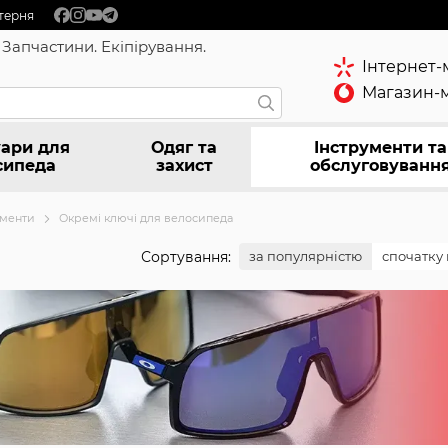
терня
 Запчастини. Екіпірування.
Інтернет-
Магазин-м
ари для
Одяг та
Інструменти та
сипеда
захист
обслуговуванн
ументи
Окремі ключі для велосипеда
Сортування:
за популярністю
спочатку 