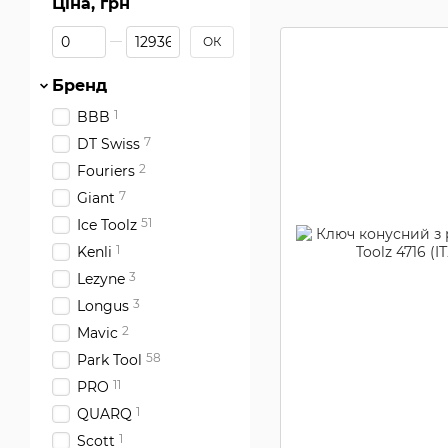
Ціна, грн
Від Ціна, грн
До Ціна, грн
ОК
Бренд
1
BBB
7
DT Swiss
2
Fouriers
7
Giant
51
Ice Toolz
1
Kenli
3
Lezyne
3
Longus
2
Mavic
58
Park Tool
11
PRO
1
QUARQ
1
Scott