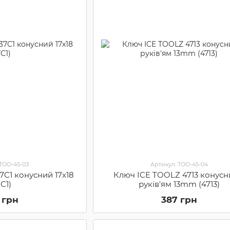
 TOO-45-03
Артикул: TOO-45-04
7C1 конусний 17х18
Ключ ICE TOOLZ 4713 конусн
7C1)
руків'ям 13mm (4713)
 грн
387 грн