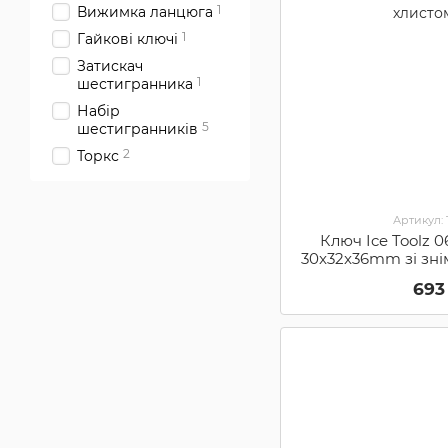
1
Вижимка ланцюга
1
Гайкові ключі
Затискач
1
шестигранника
Набір
5
шестигранників
2
Торкс
Артикул:
Ключ Ice Toolz 
30x32x36mm зі зні
хлисто
693