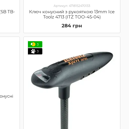
Артикул: 4718152470133
(SB TB-
Ключ конусний з рукояткою 13mm Ice
Toolz 4713 (ITZ TOO-45-04)
284 грн
3
3