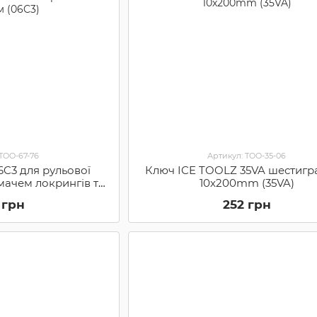
 TOO-67-76
Артикул: TOO-35-06
06C3 для рульової
Ключ ICE TOOLZ 35VA шестигр
мачем локрингів та
10х200mm (35VA)
м (06C3)
 грн
252 грн