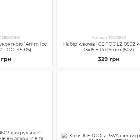
718152470140
Артикул: TOO-32-02
рукояткою 14mm Ice
Набір ключів ICE TOOLZ 0502 к
ITZ TOO-45-05)
13x15 + 14x16mm (502)
 грн
329 грн