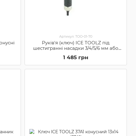
Артикул: TOO-01-70
онусні
Руків'я (ключ) ICE TOOLZ під
шестигранні насадки 3/4/5/6 мм або
торкс (зірочка) Т-25 (e219)
1 485 грн