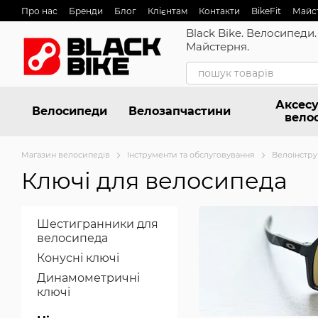
Перейти до основного контенту
Про нас
Бренди
Блог
Клієнтам
Контакти
BikeFit
Майс
Black Bike. Велосипеди.
Майстерня.
Аксесу
Велосипеди
Велозапчастини
вело
Магазин велосипедів
Інструменти та обслуговування
Велоінстр
Ключі для велосипеда
Шестигранники для
велосипеда
Конусні ключі
Динамометричні
ключі