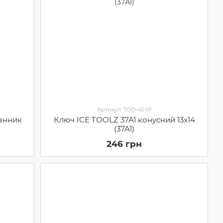
Артикул: TOO-45-01
анник
Ключ ICE TOOLZ 37A1 конусний 13х14
(37A1)
246 грн