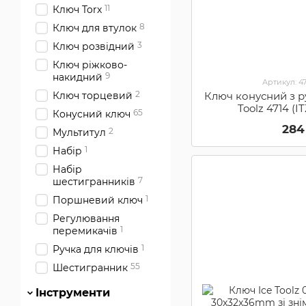
11
Ключ Torx
8
Ключ для втулок
3
Ключ розвідний
Ключ ріжково-
9
накидний
Артикул: 4
2
Ключ конусний з 
Ключ торцевий
Toolz 4714 (
65
Конусний ключ
284
2
Мультитул
1
Набір
Набір
7
шестигранників
1
Поршневий ключ
Регулювання
1
перемикачів
1
Ручка для ключів
55
Шестигранник
Інструменти