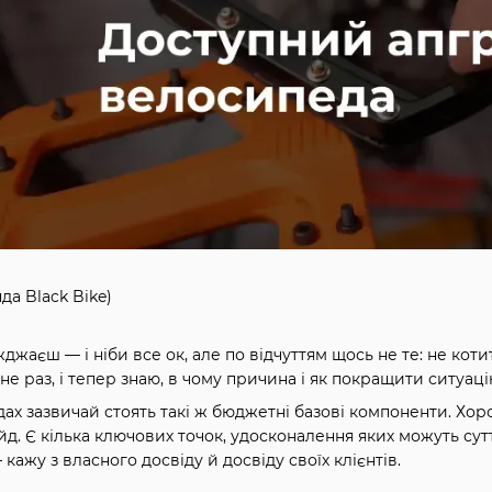
да Black Bike)
жаєш — і ніби все ок, але по відчуттям щось не те: не котит
е раз, і тепер знаю, в чому причина і як покращити ситуац
х зазвичай стоять такі ж бюджетні базові компоненти. Хор
д. Є кілька ключових точок, удосконалення яких можуть сутт
кажу з власного досвіду й досвіду своїх клієнтів.