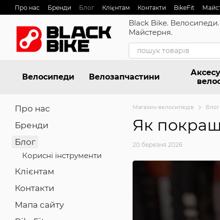
Перейти до основного контенту
Про нас
Бренди
Блог
Клієнтам
Контакти
BikeFit
Майс
Black Bike. Велосипеди.
Майстерня.
Аксесу
Велосипеди
Велозапчастини
вело
Про нас
Магазин велосипедів
Блог
Як покращ
Бренди
Блог
20 березня 2026
Корисні інструменти
Клієнтам
Контакти
Мапа сайту