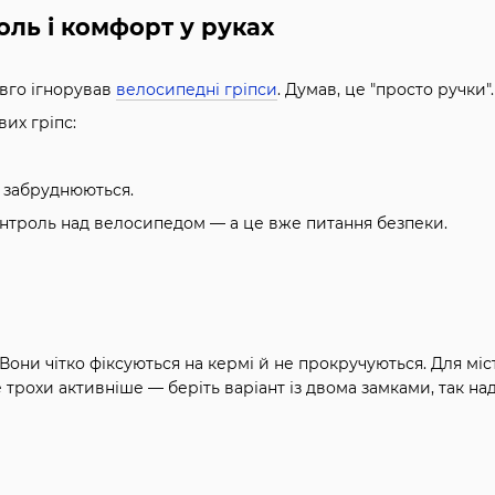
оль і комфорт у руках
довго ігнорував
велосипедні гріпси
. Думав, це "просто ручки"
их гріпс:
.
 забруднюються.
онтроль над велосипедом — а це вже питання безпеки.
 Вони чітко фіксуються на кермі й не прокручуються. Для мі
 трохи активніше — беріть варіант із двома замками, так на