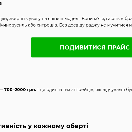
в
ки, зверніть увагу на спінені моделі. Вони м’які, гасять в
нічних зусиль або хитрощів. Без досвіду раджу не мучитися 
ПОДИВИТИСЯ ПРАЙС
в — 700–2000 грн.
І це один із тих апгрейдів, які відчуваєш 
ивність у кожному оберті