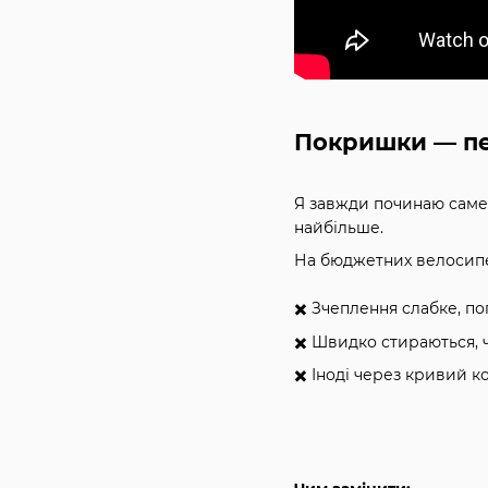
Покришки — пе
Я завжди починаю саме 
найбільше.
На бюджетних велосипед
✖️ Зчеплення слабке, п
✖️ Швидко стираються, 
✖️ Іноді через кривий к