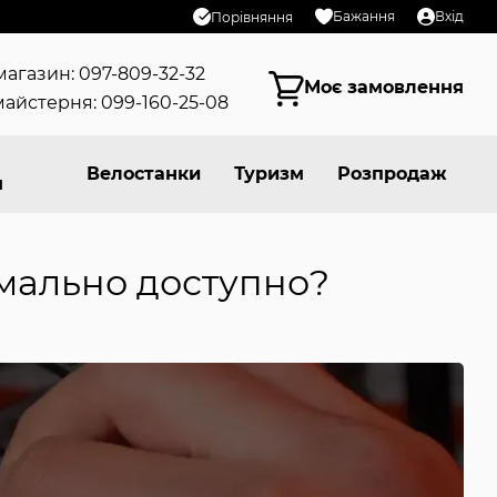
Бажання
Вхід
Порівняння
магазин: 097-809-32-32
Моє замовлення
айстерня: 099-160-25-08
Велостанки
Туризм
Розпродаж
я
мально доступно?