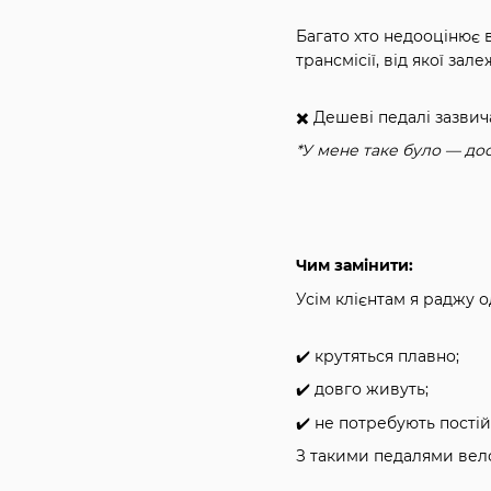
Багато хто недооцінює 
трансмісії, від якої зал
✖️ Дешеві педалі зазви
*У мене таке було — дос
Чим замінити:
Усім клієнтам я раджу 
✔️ крутяться плавно;
✔️ довго живуть;
✔️ не потребують постій
З такими педалями вело