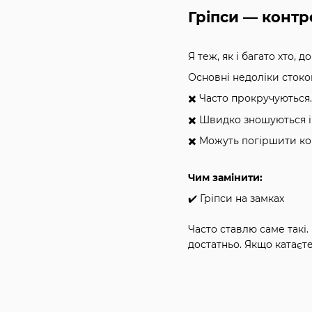
Гріпси — контр
Я теж, як і багато хто, 
Основні недоліки стоков
✖️ Часто прокручуються
✖️ Швидко зношуються і
✖️ Можуть погіршити к
Чим замінити:
✔️ Гріпси на замках
Часто ставлю саме такі.
достатньо. Якщо катаєте