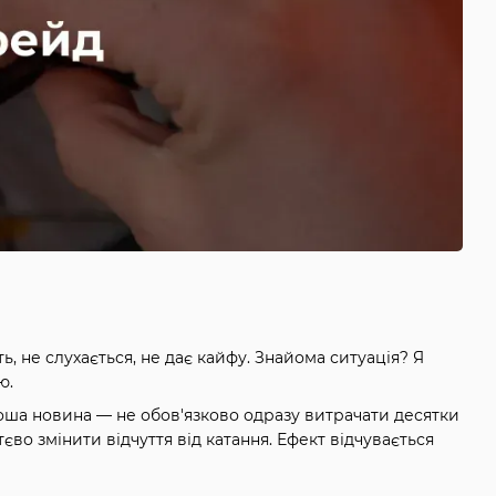
ь, не слухається, не дає кайфу. Знайома ситуація? Я
ію.
оша новина — не обов'язково одразу витрачати десятки
єво змінити відчуття від катання. Ефект відчувається