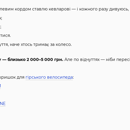
алевим кордом ставлю кевларові — і кожного разу дивуюсь,
;
;
тися.
уття, наче хтось тримає за колесо.
у — близько 2 000–5 000 грн.
Але по відчуттях — ніби перес
окришок для
гірського велосипеда
:
M
NE