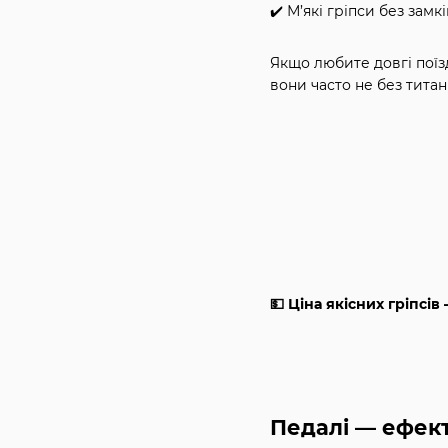
✔️ М’які гріпси без замкі
Якщо любите довгі поїзд
вони часто не без тита
💵 Ціна якісних гріпсі
Педалі — ефект