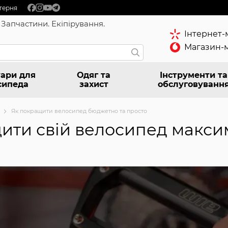
терня
 Запчастини. Екіпірування.
Інтернет-
Магазин-м
ари для
Одяг та
Інструменти та
сипеда
захист
обслуговуванн
Як покращити велосипед бюджетно та просто
ити свій велосипед макси