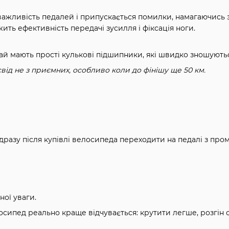
важливість педалей і припускається помилки, намагаючись 
ежить ефективність передачі зусилля і фіксація ноги.
чай мають прості кулькові підшипники, які швидко зношують
від не з приємних, особливо коли до фінішу ще 50 км.
одразу після купівлі велосипеда переходити на педалі з пр
ної уваги.
сипед реально краще відчувається: крутити легше, розгін с