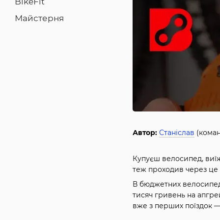
BikeFit
Майстерня
Автор:
Станіслав
(коман
Купуєш велосипед, виїжд
теж проходив через це н
В бюджетних велосипеда
тисяч гривень на апгрей
вже з перших поїздок — 