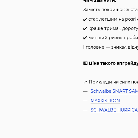
Чим замінити:
Замість покришок зі ст
✔️ стає легшим на розгін
✔️ краще тримає дорогу
✔️ менший ризик проби
І головне — зникає відч
💵 Ціна такого апгрейд
📌 Приклади якісних п
Schwalbe SMART SA
MAXXIS IKON
SCHWALBE HURRICA