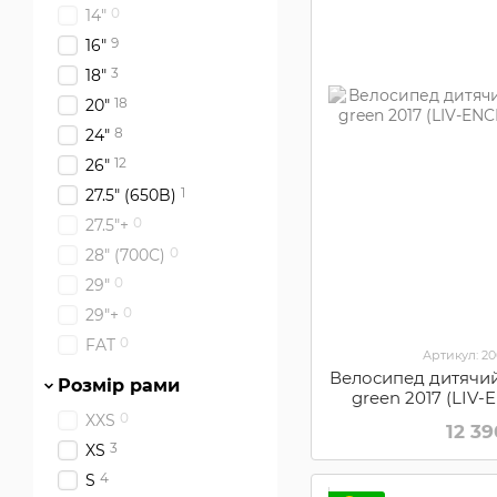
0
14"
9
16"
3
18"
18
20"
8
24"
12
26"
1
27.5" (650B)
0
27.5"+
0
28" (700С)
0
29"
0
29"+
0
FAT
Артикул: 2
Велосипед дитячий 
Розмір рами
green 2017 (LIV
Gr
0
XXS
12 3
3
XS
4
S