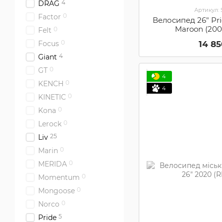
4
DRAG
Артикул:
0
Factor
Велосипед 26" Prid
Maroon (20
0
Felt
0
14 8
Focus
4
Giant
0
GT
4
0
KENCH
4
0
KINETIC
0
Kona
0
Lerock
25
Liv
0
Marin
0
MERIDA
0
Momentum
0
Mongoose
0
Norco
5
Pride