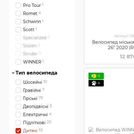
1
Pro Tour
4
Romet
1
Schwinn
1
Scott
Артикул: 5
0
Specialized
Велосипед міськи
0
Stolen
26" 2020 (
0
Strider
12 8
1
WINNER
Тип велосипеда
4
10
Шосейні
4
7
Гравійні
79
Гірські
3
Двопідвісні
4
Електричні
20
Підліткові
55
Дитячі