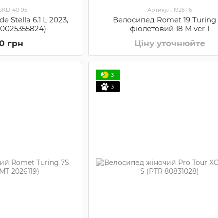
 SKD-40-95
Артикул: 1926116
e Stella 6.1 L 2023,
Велосипед Romet 19 Turing
00025355824)
фіолетовий 18 M ver 1
50 грн
Ціну уточнюйте
3
3