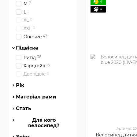
4
7
M
4
1
L
0
XL
0
XXL
43
One size
Підвіска
36
Ригід
15
Хардтейл
0
Двопідвіс
Рік
Матеріал рами
Стать
Для кого
велосипед?
Артикул: 2
Велосипед дитяч
Зріст