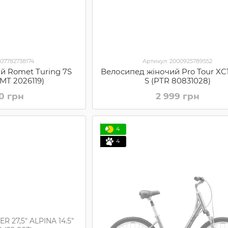
907782738174
Артикул: 2000925789552
й Romet Turing 7S
Велосипед жіночий Pro Tour XC1
RMT 2026119)
S (PTR 80831028)
70 грн
2 999 грн
4
4