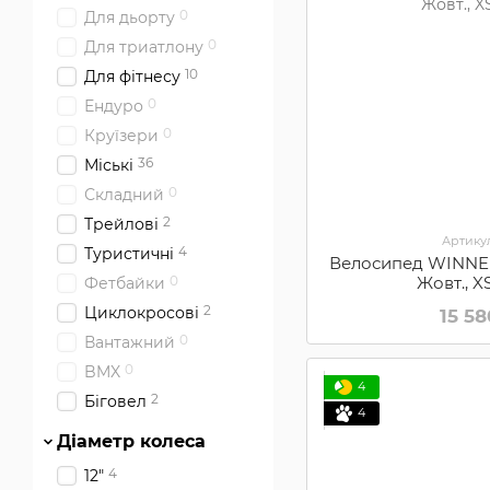
0
Для дьорту
0
Для триатлону
10
Для фітнесу
0
Ендуро
0
Круїзери
36
Міські
0
Складний
2
Трейлові
Артикул
4
Туристичні
Велосипед WINNER 
Жовт., X
0
Фетбайки
2
Циклокросові
15 5
0
Вантажний
0
BMX
4
2
Біговел
4
Діаметр колеса
4
12"