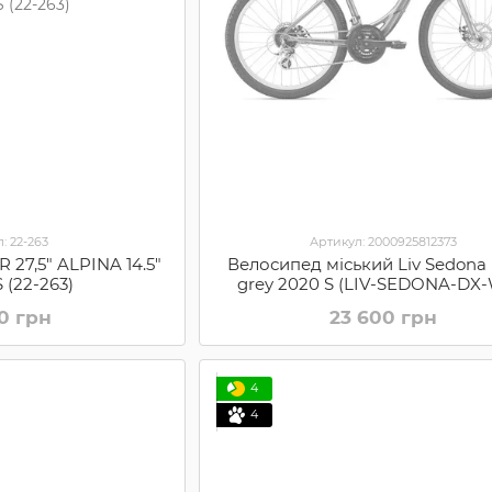
: 22-263
Артикул: 2000925812373
27,5" ALPINA 14.5"
Велосипед міський Liv Sedona
S (22-263)
grey 2020 S (LIV-SEDONA-DX-
Grey)
80 грн
23 600 грн
4
4