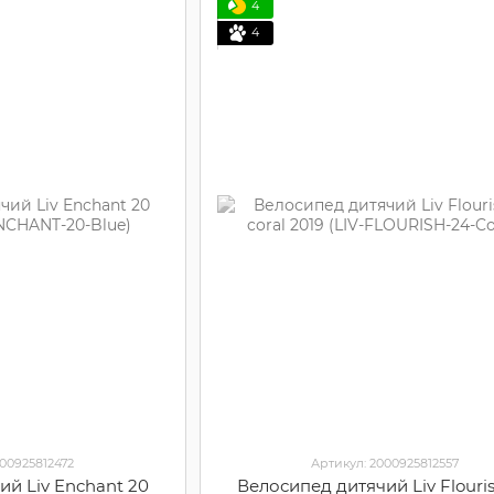
4
4
000925812472
Артикул: 2000925812557
ий Liv Enchant 20
Велосипед дитячий Liv Flouri