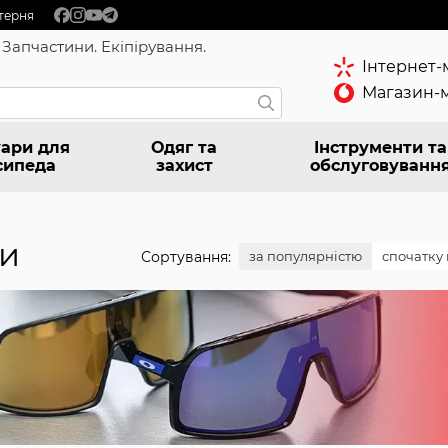
терня
 Запчастини. Екіпірування.
Інтернет-
Магазин-м
ари для
Одяг та
Інструменти та
сипеда
захист
обслуговуванн
ки
Сортування:
за популярністю
спочатку 