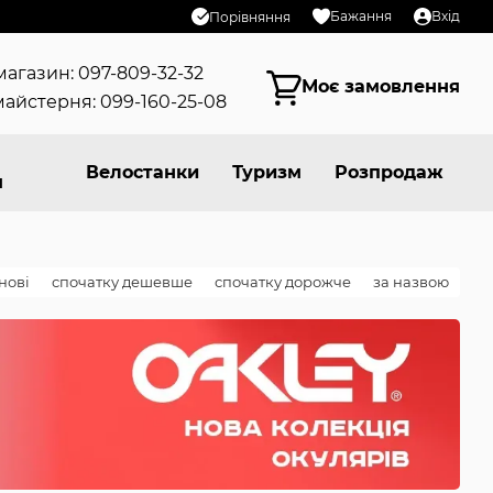
Бажання
Вхід
Порівняння
магазин: 097-809-32-32
Моє замовлення
айстерня: 099-160-25-08
Велостанки
Туризм
Розпродаж
я
нові
спочатку дешевше
спочатку дорожче
за назвою