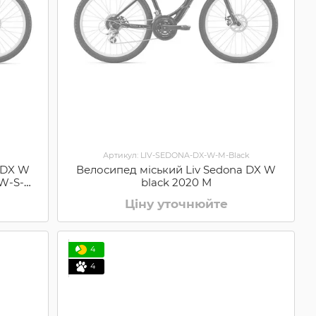
Артикул: LIV-SEDONA-DX-W-M-Black
 DX W
Велосипед міський Liv Sedona DX W
W-S-
black 2020 M
Ціну уточнюйте
4
4