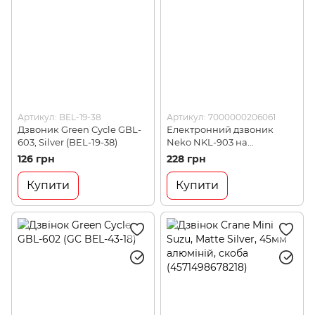
Артикул: BEL-19-38
Артикул: 7000000206061
Дзвоник Green Cycle GBL-
Електронний дзвоник
603, Silver (BEL-19-38)
Neko NKL-903 на
батарейках LR23A*1, 120
126 грн
228 грн
децибел (NKL-903)
Купити
Купити