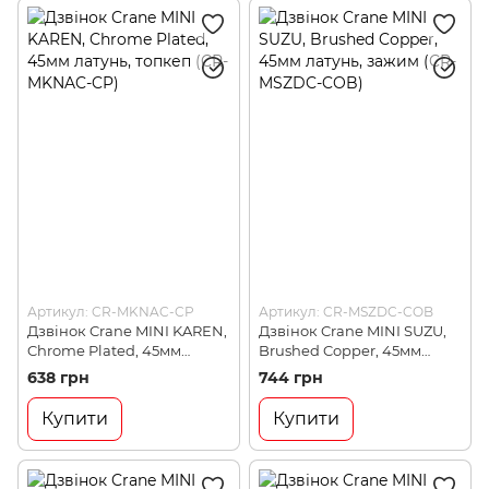
Артикул: CR-MKNAC-CP
Артикул: CR-MSZDC-COB
Дзвінок Crane MINI KAREN,
Дзвінок Crane MINI SUZU,
Chrome Plated, 45мм
Brushed Copper, 45мм
латунь, топкеп (CR-MKNAC-
латунь, зажим (CR-MSZDC-
638 грн
744 грн
CP)
COB)
Купити
Купити