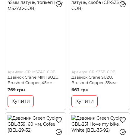
Артикул: CR-MSZAC-COB
Артикул: CR-SZSB-COB
Дзвінок Crane MINI SUZU,
Дзвінок Crane SUZU,
Brushed Copper, 45мм
Brushed Copper, 55мм
латунь, топкеп (CR-MSZAC-
латунь, скоба (CR-SZSB-
769 грн
663 грн
COB)
COB)
Купити
Купити