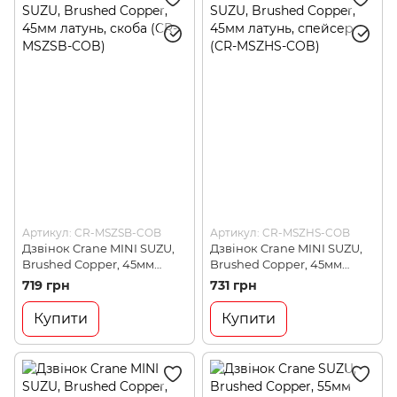
Артикул: CR-MSZSB-COB
Артикул: CR-MSZHS-COB
Дзвінок Crane MINI SUZU,
Дзвінок Crane MINI SUZU,
Brushed Copper, 45мм
Brushed Copper, 45мм
латунь, скоба (CR-MSZSB-
латунь, спейсер (CR-
719 грн
731 грн
COB)
MSZHS-COB)
Купити
Купити