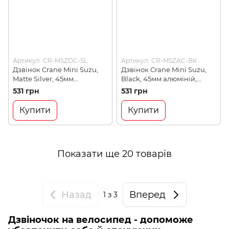
Артикул: CR-MSZDC-SL
Артикул: CR-MSZAC-BK
Дзвінок Crane Mini Suzu,
Дзвінок Crane Mini Suzu,
Matte Silver, 45мм
Black, 45мм алюміній,
алюміній, зажим
топкеп (4571498678386)
531 грн
531 грн
(4571498678270)
Купити
Купити
Показати ще 20 товарів
Назад
Вперед
1
з 3
Дзвіночок на велосипед - допоможе