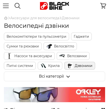
Аксесуари для велосипеда
Дзвоники
Велосипедні дзвінки
Велокомп'ютери та пульсометри
Гаджети
Сумки та рюкзаки
Велосвітло
Насоси та аксесуари
Велозамки
Питні системи
Крила
Дзвоники
Дзеркала
Захист пера та рами
Всі категорії
Кріплення для телефонів
Підніжки
Кошики
Багажники
Дитячі велокрісла
Тренувальні колеса