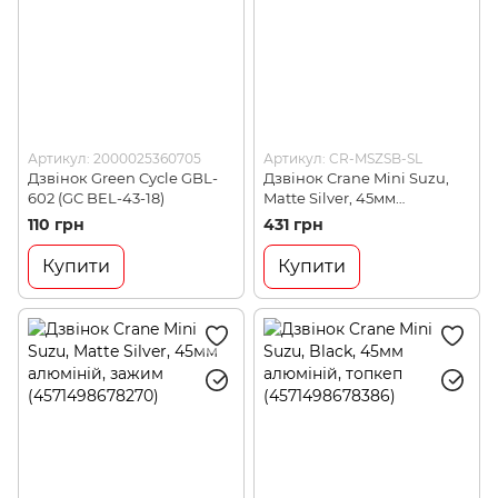
Артикул: 2000025360705
Артикул: CR-MSZSB-SL
Дзвінок Green Cycle GBL-
Дзвінок Crane Mini Suzu,
602 (GC BEL-43-18)
Matte Silver, 45мм
алюміній, скоба
110 грн
431 грн
(4571498678218)
Купити
Купити