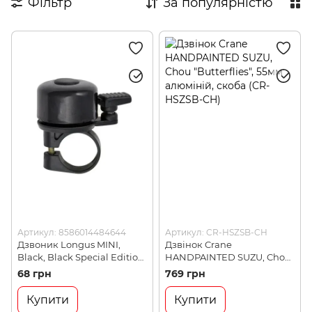
Фільтр
За популярністю
Дитячі аксесуари
Косметика для райдерів
Артикул: 8586014484644
Артикул: CR-HSZSB-CH
Дзвоник Longus MINI,
Дзвінок Crane
Black, Black Special Edition
HANDPAINTED SUZU, Chou
(23041)
"Butterflies", 55мм алюміній,
68 грн
769 грн
скоба (CR-HSZSB-CH)
Купити
Купити