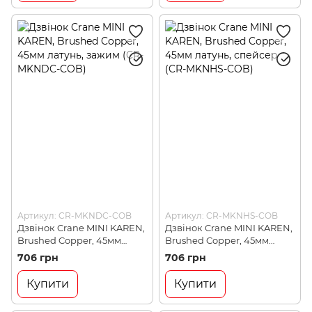
Артикул: CR-MKNDC-COB
Артикул: CR-MKNHS-COB
Дзвінок Crane MINI KAREN,
Дзвінок Crane MINI KAREN,
Brushed Copper, 45мм
Brushed Copper, 45мм
латунь, зажим (CR-MKNDC-
латунь, спейсер (CR-
706 грн
706 грн
COB)
MKNHS-COB)
Купити
Купити