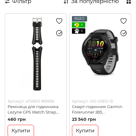
Фільтр
За популярністю
Дитячі аксесуари
Косметика для райдерів
ВІДЕО
4
4
Артикул: 4712805 990696
Артикул: 010-02810-10
Ремінець для годинника
Смарт-годинник Garmin
Lezyne GPS Watch Strap,
Forerunner 265,
Black, Y12 (4712805 990696)
Black/Powder Gray
460 грн
23 540 грн
(753759313715)
Купити
Купити