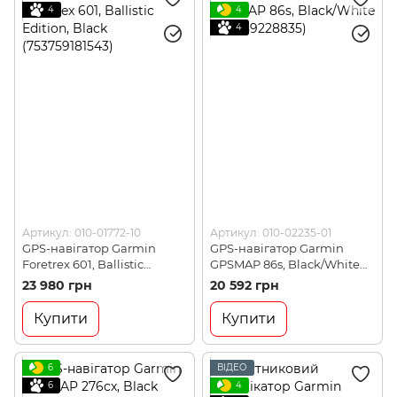
4
4
4
Артикул: 010-01772-10
Артикул: 010-02235-01
GPS-навігатор Garmin
GPS-навігатор Garmin
Foretrex 601, Ballistic
GPSMAP 86s, Black/White
Edition, Black
(753759228835)
23 980 грн
20 592 грн
(753759181543)
Купити
Купити
6
ВІДЕО
6
4