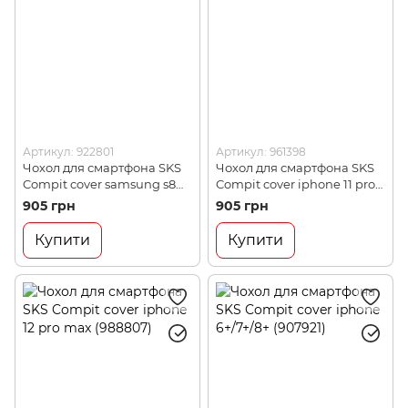
Артикул: 922801
Артикул: 961398
Чохол для смартфона SKS
Чохол для смартфона SKS
Compit cover samsung s8
Compit cover iphone 11 pro
(922801)
(961398)
905 грн
905 грн
Купити
Купити