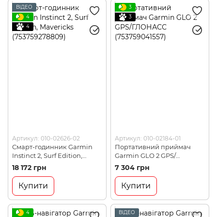
ВІДЕО
3
4
3
4
Артикул: 010-02626-02
Артикул: 010-02184-01
Смарт-годинник Garmin
Портативний приймач
Instinct 2, Surf Edition,
Garmin GLO 2 GPS/
Mavericks (753759278809)
ГЛОНАСС (753759041557)
18 172 грн
7 304 грн
Купити
Купити
4
ВІДЕО