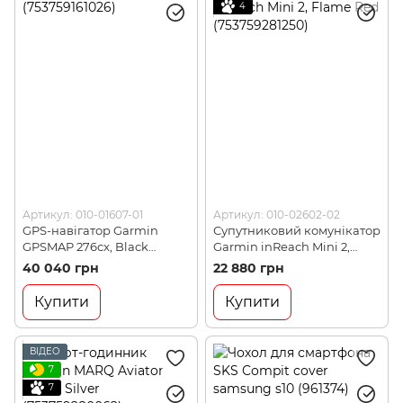
4
Артикул: 010-01607-01
Артикул: 010-02602-02
GPS-навігатор Garmin
Супутниковий комунікатор
GPSMAP 276cx, Black
Garmin inReach Mini 2,
(753759161026)
Flame Red (753759281250)
40 040 грн
22 880 грн
Купити
Купити
ВІДЕО
7
7