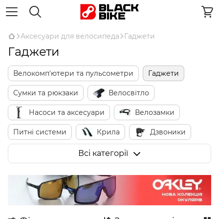
Аксесуари для велосипеда
Гаджети
Гаджети
Велокомп'ютери та пульсометри
Гаджети
Сумки та рюкзаки
Велосвітло
Насоси та аксесуари
Велозамки
Питні системи
Крила
Дзвоники
Дзеркала
Захист пера та рами
Всі категорії
Кріплення для телефонів
Підніжки
Кошики
Багажники
Дитячі велокрісла
Тренувальні колеса