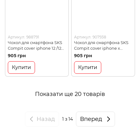
Артикул: 988791
Артикул: 907938
Чохол для смартфона SKS
Чохол для смартфона SKS
Compit cover iphone 12 /12
Compit cover iphone x
pro (988791)
(907938)
905 грн
905 грн
Купити
Купити
Показати ще 20 товарів
Назад
Вперед
1
з 14