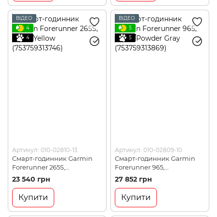
ВІДЕО
ВІДЕО
4
5
4
5
Артикул: 010-02810-13
Артикул: 010-02809-10
Смарт-годинник Garmin
Смарт-годинник Garmin
Forerunner 265S,
Forerunner 965,
Black/Yellow (753759313746)
Black/Powder Gray
23 540 грн
27 852 грн
(753759313869)
Купити
Купити