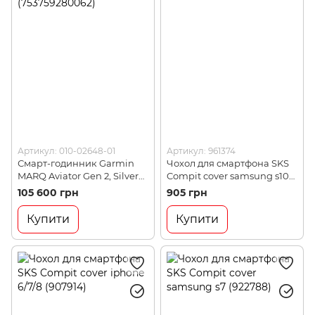
Артикул: 010-02648-01
Артикул: 961374
Смарт-годинник Garmin
Чохол для смартфона SKS
MARQ Aviator Gen 2, Silver
Compit cover samsung s10
(753759280062)
(961374)
105 600 грн
905 грн
Купити
Купити