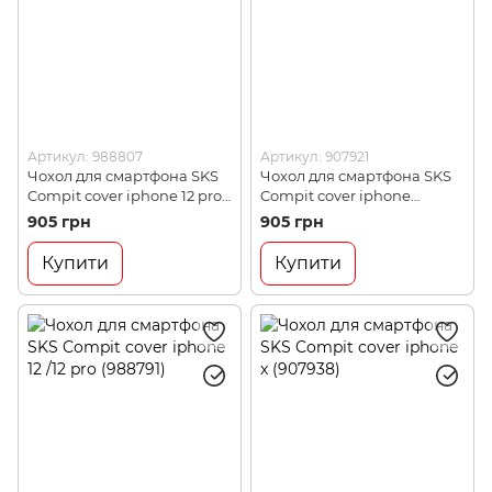
Артикул: 988807
Артикул: 907921
Чохол для смартфона SKS
Чохол для смартфона SKS
Compit cover iphone 12 pro
Compit cover iphone
max (988807)
6+/7+/8+ (907921)
905 грн
905 грн
Купити
Купити