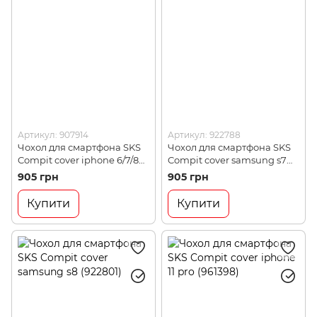
Артикул: 907914
Артикул: 922788
Чохол для смартфона SKS
Чохол для смартфона SKS
Compit cover iphone 6/7/8
Compit cover samsung s7
(907914)
(922788)
905 грн
905 грн
Купити
Купити