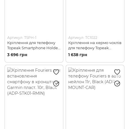
Артикул: TSPH-1
Артикул: TC1022
Кріплення для телефону
Кріплення на кермо чохлів
Topeak Smartphone Holder
для телефону Topeak
Рowerpack із аккум
RideCase Mount RX, Black
3 696 грн
1 638 грн
7800mAh, Black (TSPH-1)
(TC1022)