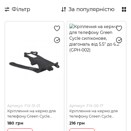
Дитячі велокрісла
Тренувальні колеса
Фільтр
За популярністю
Дитячі аксесуари
Косметика для райдерів
Артикул: FIX-51-01
Артикул: FIX-00-17
Кріплення на кермо для
Кріплення на кермо для
телефону Green Cycle
телефону Green Cycle
силіконове, діагональ від
силіконове, діагональ від
180 грн
216 грн
4" до 5.5" (GPH-001)
5.5" до 6.2" (GPH-002)