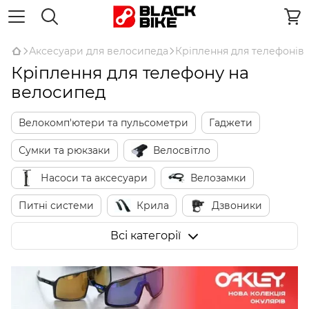
Аксесуари для велосипеда
Кріплення для телефонів
Кріплення для телефону на
велосипед
Велокомп'ютери та пульсометри
Гаджети
Сумки та рюкзаки
Велосвітло
Насоси та аксесуари
Велозамки
Питні системи
Крила
Дзвоники
Дзеркала
Захист пера та рами
Всі категорії
Кріплення для телефонів
Підніжки
Кошики
Багажники