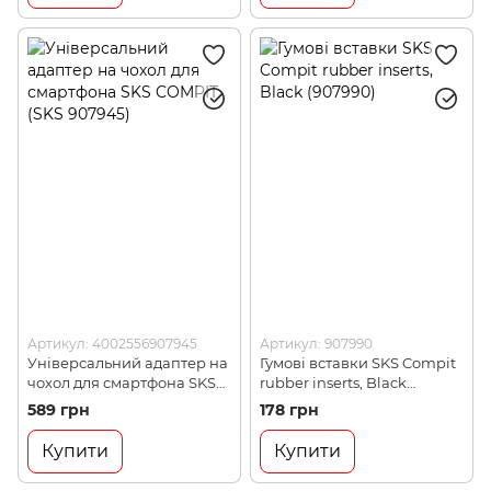
Артикул: 4002556907945
Артикул: 907990
Універсальний адаптер на
Гумові вставки SKS Compit
чохол для смартфона SKS
rubber inserts, Black
COMPIT (SKS 907945)
(907990)
589 грн
178 грн
Купити
Купити