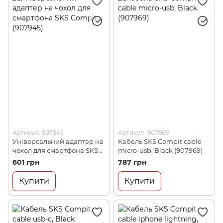
Артикул: 907945
Артикул: 907969
Універсальний адаптер на
Кабель SKS Compit cable
чохол для смартфона SKS
micro-usb, Black (907969)
Compit (907945)
601 грн
787 грн
Купити
Купити