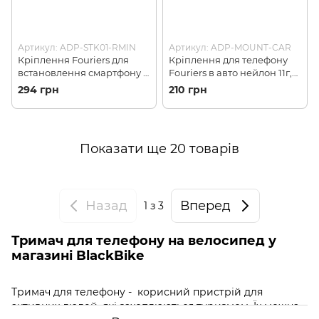
Артикул: ADP-STK01-RMIN
Артикул: ADP-MOUNT-CAR
Кріплення Fouriers для
Кріплення для телефону
встановлення смартфону в
Fouriers в авто нейлон 11г,
кронштейн Garmin пласт.
Black (ADP-MOUNT-CAR)
294 грн
210 грн
10г, Black (ADP-STK01-
RMIN)
Показати ще 20 товарів
Назад
Вперед
1
з 3
Тримач для телефону на велосипед у
магазині BlackBike
Тримач для телефону - корисний пристрій для
активних людей, які захоплюються туризмом. Їх можна