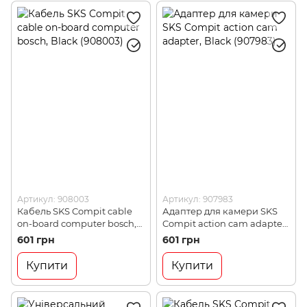
Артикул: 908003
Артикул: 907983
Кабель SKS Compit cable
Адаптер для камери SKS
on-board computer bosch,
Compit action cam adapter,
Black (908003)
Black (907983)
601 грн
601 грн
Купити
Купити