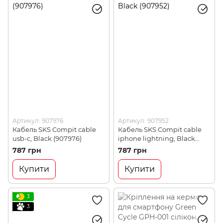
Артикул: 907976
Артикул: 907952
Кабель SKS Compit cable
Кабель SKS Compit cable
usb-c, Black (907976)
iphone lightning, Black
(907952)
787 грн
787 грн
Купити
Купити
3
3