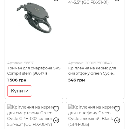
Артикул: 966171
Артикул: 2000925801148
Тримач для смартфона SKS
Кріплення на кермо для
Compit stem (966171)
смартфону Green Cycle
GPH-001 сілікон, 4"-5.5" (GC
1 506 грн
546 грн
FIX-51-01)
Купити