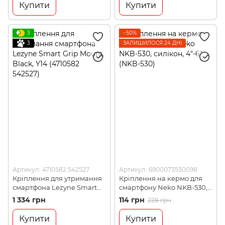
Купити
Купити
3
−50%
3
ЗАЛИШИЛОСЯ 24 ДНІ
Артикул: 4710582 542527
Артикул: 6900073530098
Кріплення для утримання
Кріплення на кермо для
смартфона Lezyne Smart
смартфону Neko NKB-530,
Grip Mount, Black, Y14
силікон, 4"-6" (NKB-530)
1 334 грн
114 грн
228 грн
(4710582 542527)
Купити
Купити