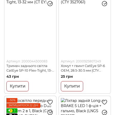
Артикул: 2000044500083
Артикул: 2000925807249
Тримач заднього світла
Хомут + гвинт CatEye SP-6
CatEye SP-10 Flex-Tight, 13-
OEM, 28.5-30.5 мм (CTY
32 мм (CT EY)
3527061)
43 грн
25 грн
Купити
Купити
−50%
ЗАЛИШИЛОСЯ 22 ДНІ
3