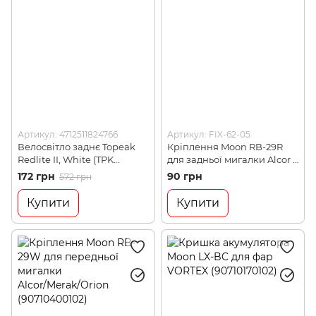
Артикул: 4712511824766
Артикул: FIX-62-05
Велосвітло заднє Topeak
Кріплення Moon RB-29R
Redlite II, White (TPK
для задньої мигалки Alcor /
TMS035W)
Merak / Orion (90710390102)
172 грн
90 грн
572 грн
Купити
Купити