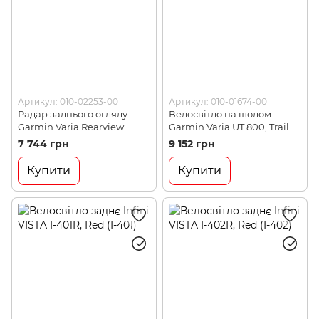
Артикул: 010-02253-00
Артикул: 010-01674-00
Радар заднього огляду
Велосвітло на шолом
Garmin Varia Rearview
Garmin Varia UT 800, Trail
Radar RVR315, Black
Edition, Black
7 744 грн
9 152 грн
(753759242169)
(753759168889)
Купити
Купити