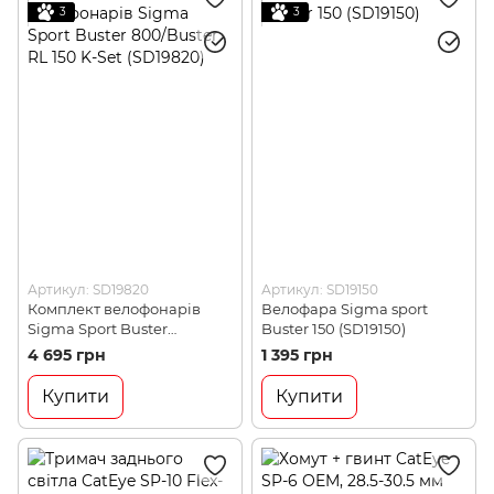
3
3
Артикул: SD19820
Артикул: SD19150
Комплект велофонарів
Велофара Sigma sport
Sigma Sport Buster
Buster 150 (SD19150)
800/Buster RL 150 K-Set
4 695 грн
1 395 грн
(SD19820)
Купити
Купити