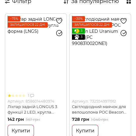
Фільтр
За популярністю
−75%
−30%
ЗАЛИШИЛОСЯ 22 ДНІ
ЗАЛИШИЛОСЯ 22 ДНІ
3
3
1
Артикул: 8586014480974
Артикул: 7325549971912
Ліхтар задній LONGUS 3
Світлодіодний маячок для
функції 2 LED, кругла
велошолома POC Beacon
форма (LNGS)
LED Uranium Black (PC
142 грн
728 грн
567 грн
1 040 грн
990831002ONE1)
Купити
Купити