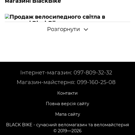
магазині BlackBike
Розгорнути
Убезпечте себе в темний час доби під час велопоїздок -
купуйте необхідні елементи освітлення на свій байк.
Якісне та яскраве світло дасть вам змогу бачити всі
ями та перепони на дорозі, а водіям - заздалегідь
помічати вас.
Інтернет-магазин: 097-809-32-32
В нашому магазині представлений широкий
Магазин-майстерня: 099-160-25-08
асортимент велосвітла:
Контакти
Велосипедні фари
Повна версія сайту
Блимавки задні
Мапа сайту
Блимавки передні
BLACK BIKE - сучасний веломагазин та веломайстерня
Комплекти переднього і заднього світла
© 2019—2026