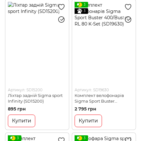
3
3
Артикул: SD15200
Артикул: SD19630
Ліхтар задній Sigma sport
Комплект велофонарів
Infinity (SD15200)
Sigma Sport Buster
400/Buster RL 80 K-Set
895 грн
2 795 грн
(SD19630)
Купити
Купити
3
3