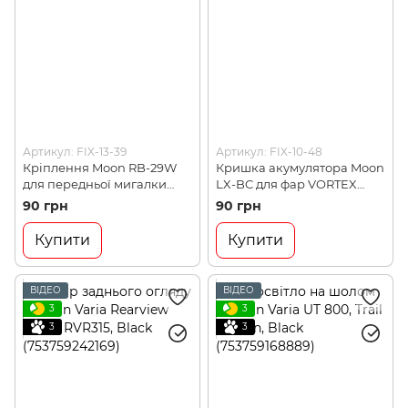
Артикул: FIX-13-39
Артикул: FIX-10-48
Кріплення Moon RB-29W
Кришка акyмулятора Moon
для передньої мигалки
LX-BC для фар VORTEX
Alcor/Merak/Orion
(90710170102)
90 грн
90 грн
(90710400102)
Купити
Купити
ВІДЕО
ВІДЕО
3
3
3
3