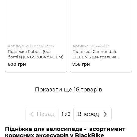
Артикул: 2000999762277
Артикул: KIS-43-07
Підніжка Robust (без
Підніжка Cannondale
болтів) (LNGS 398479-OEM)
EILEEN 3 центральна
(C4KSCM01BLK)
600 грн
756 грн
Показати ще 16 товарів
Назад
Вперед
1
з 2
Підніжка для велосипеда - асортимент
корисних аксесуарів у BlackBike