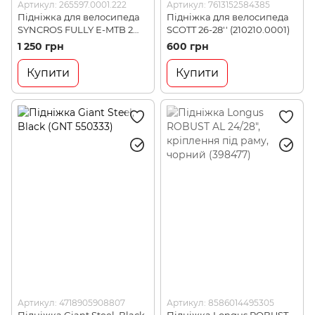
Артикул: 265597.0001.222
Артикул: 7613152584385
Підніжка для велосипеда
Підніжка для велосипеда
SYNCROS FULLY E-MTB 2
SCOTT 26-28'' (210210.0001)
BOLTS (265597.0001.222)
1 250 грн
600 грн
Купити
Купити
Артикул: 4718905908807
Артикул: 8586014495305
Підніжка Giant Steel, Black
Підніжка Longus ROBUST