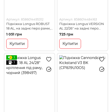
Артикул: 8586014495312
Артикул: 8586014484163
Підніжка Longus ROBUST
Підніжка Longus VERSION
18 AL, на заднє перо рами,
AL 22/26" на заднє перо
чорний (398478)
рами, чорний (398494)
1 051 грн
725 грн
Купити
Купити
3
3