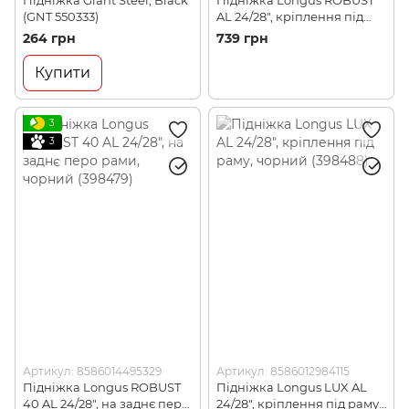
(GNT 550333)
AL 24/28", кріплення під
раму, чорний (398477)
264 грн
739 грн
Купити
3
3
Артикул: 8586014495329
Артикул: 8586012984115
Підніжка Longus ROBUST
Підніжка Longus LUX AL
40 AL 24/28", на заднє перо
24/28", кріплення під раму,