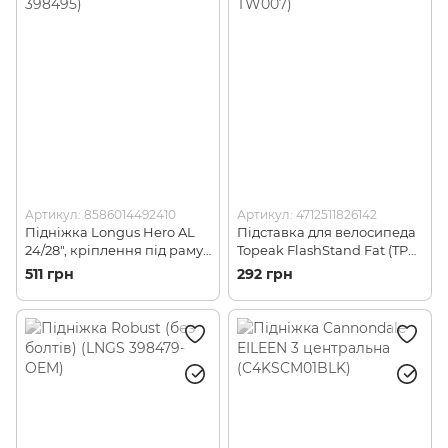
Артикул: 8586014492410
Артикул: 4712511826142
Підніжка Longus Hero AL
Підставка для велосипеда
24/28", кріплення під раму,
Topeak FlashStand Fat (TPK
Black (LNGS 398495)
TW007)
511 грн
292 грн