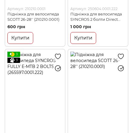
Артикул: 210210.0001
Артикул: 250604.0001.222
Підніжка для велосипеда
Підніжка для велосипеда
SCOTT 26-28'' (210210.0001)
SYNCROS 2 болти Direct
Mount (250604.0001.222)
600 грн
1 000 грн
Купити
Купити
3
3