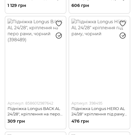
рами, чорний (398479)
чорний (398488)
1 129 грн
606 грн
Артикул: 8586012987642
Артикул: 398495
Підніжка Longus BACK AL
Підніжка Longus HERO AL
24/28", кріплення на перо
24/28" кріплення під раму,
рами, чорний (398489)
чорний
309 грн
476 грн