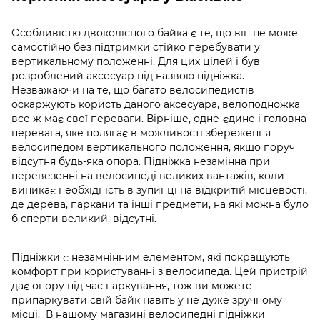
Особливістю двоколісного байка є те, що він не може
самостійно без підтримки стійко перебувати у
вертикальному положенні. Для цих цілей і був
розроблений аксесуар під назвою підніжка.
Незважаючи на те, що багато велосипедистів
оскаржують користь даного аксесуара, велоподножка
все ж має свої переваги. Вірніше, одне-єдине і головна
перевага, яке полягає в можливості збереження
велосипедом вертикального положення, якщо поруч
відсутня будь-яка опора. Підніжка незамінна при
перевезенні на велосипеді великих вантажів, коли
виникає необхідність в зупинці на відкритій місцевості,
де дерева, паркани та інші предмети, на які можна було
б сперти великий, відсутні.
Підніжки є незамнінним елементом, які покращують
комфорт при користуванні з велосипеда. Цей пристрій
дає опору під час паркування, тож ви можете
припаркувати свій байк навіть у не дуже зручному
місці. В нашому магазині велосипедні підніжки