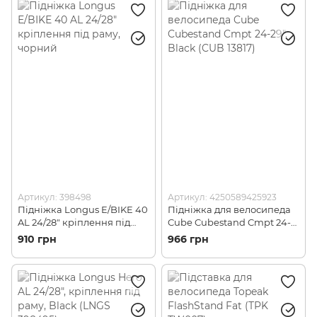
Артикул: 398498
Артикул: 4250589425923
Підніжка Longus E/BIKE 40
Підніжка для велосипеда
AL 24/28" кріплення під
Cube Cubestand Cmpt 24-
раму, чорний
29", Black (CUB 13817)
910 грн
966 грн