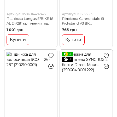
Артикул: 8586014492427
Артикул: KIS-36-73
Підніжка Longus E/BIKE 18
Підніжка Cannondale Si
AL 24/28" кріплення під
Kickstand V3 BK
раму, чорний (398497)
(CP1619U10OS)
1 001 грн
765 грн
Купити
Купити
3
3