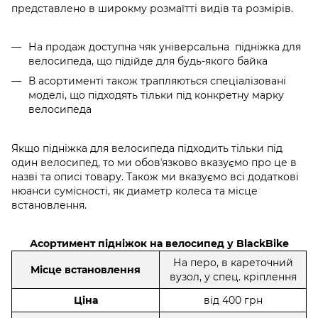
представлено в широкму розмаїтті видів та розмірів.
На продаж доступна чяк універсальна
підніжка для
велосипеда, що підійде для будь-якого байка
В асортименті також трапляються спеціалізовані
моделі, що підходять тільки під конкретну марку
велосипеда
Якщо підніжка для велосипеда підходить тільки під
один велосипед, то ми обовʼязково вказуємо про це в
назві та описі товару. Також ми вказуємо всі додаткові
нюанси сумісності, як диаметр колеса та місце
встановлення.
Асортимент підніжок на велосипед у BlackBike
На перо, в кареточний
Місце встановлення
вузол, у спец. кріплення
Ціна
від 400 грн