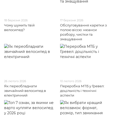
18 березня 2026
17 березня 2026
Чому шумить твій
Обслуговування каретки з
велосипед?
полою віссю: нюанси
розбору, чистки та
змащування
26 лютого 2026
10 лютого 2026
Як переобладнати
Переробка МТБ у Гревел:
звичайний велосипед в
доцільність і технічні
електричний
аспекти