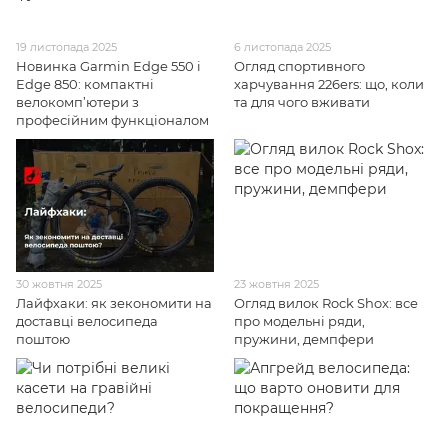
19 листопада 2025
6 листопада 2025
Новинка Garmin Edge 550 і
Огляд спортивного
Edge 850: компактні
харчування 226ers: що, коли
велокомп’ютери з
та для чого вживати
професійним функціоналом
30 жовтня 2025
23 жовтня 2025
Лайфхаки: як зекономити на
Огляд вилок Rock Shox: все
доставці велосипеда
про модельні ряди,
поштою
пружини, демпфери