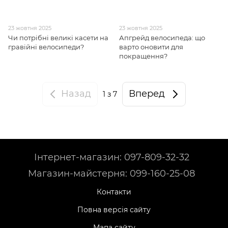
23 жовтня 2025
23 жовтня 2025
Чи потрібні великі касети на
Апгрейд велосипеда: що
гравійні велосипеди?
варто оновити для
покращення?
Назад
Вперед
1
з 7
Інтернет-магазин: 097-809-32-32
Магазин-майстерня: 099-160-25-08
Контакти
Повна версія сайту
Мапа сайту