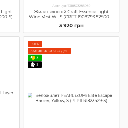
Артикул: 7318573283069
 Light
Жилет жіночій Craft Essence Light
000-5)
Wind Vest W , S (CRFT 1908793.825000-
S)
3 920 грн
−50%
ЗАЛИШИЛОСЯ 24 ДНІ
3
3