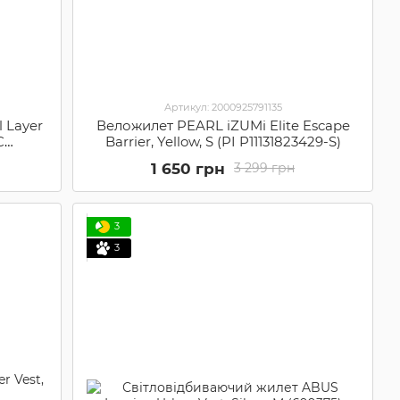
Артикул: 2000925791135
 Layer
Веложилет PEARL iZUMi Elite Escape
C
Barrier, Yellow, S (PI P11131823429-S)
1 650 грн
3 299 грн
3
3