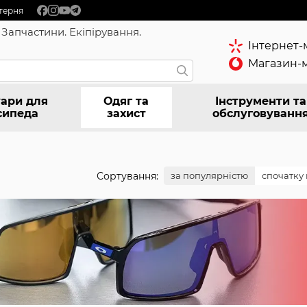
терня
 Запчастини. Екіпірування.
Інтернет-
Магазин-м
ари для
Одяг та
Інструменти та
сипеда
захист
обслуговуванн
Сортування:
за популярністю
спочатку 