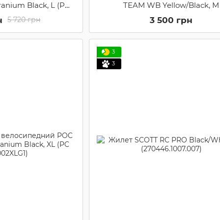
Uranium Black, L (PC
TEAM WB Yellow/Black, M
002LRG1)
н
3 500 грн
5 720 грн
3
3