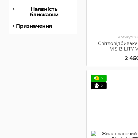
Наявність
блискавки
Призначення
Артикул: 7
Світловідбиваю
VISIBILITY 
(731857
2 45
3
3