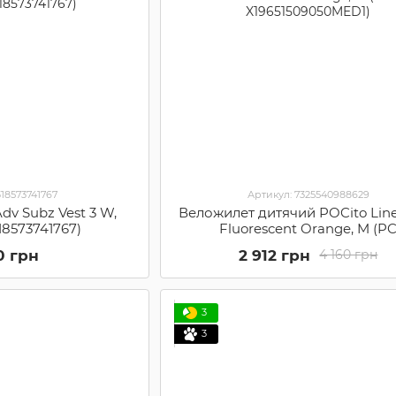
318573741767
Артикул: 7325540988629
dv Subz Vest 3 W,
Веложилет дитячий POCito Liner
318573741767)
Fluorescent Orange, M (P
X19651509050MED1)
0 грн
2 912 грн
4 160 грн
3
3