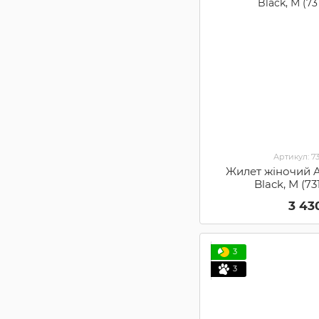
Артикул: 7
Жилет жіночий A
Black, М (7
3 43
3
3