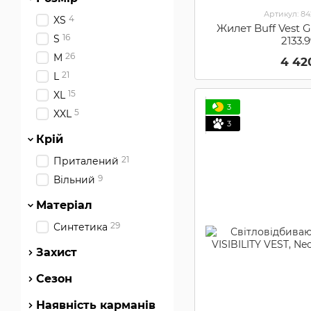
Артикул: 8
4
XS
Жилет Buff Vest Gi
16
S
2133.
26
M
4 42
21
L
15
XL
3
5
XXL
3
Крій
21
Приталений
9
Вільний
Матеріал
29
Синтетика
Захист
Сезон
Наявність карманів