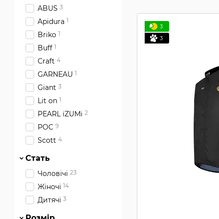
3
ABUS
1
Apidura
3
1
Briko
3
1
Buff
4
Craft
1
GARNEAU
3
Giant
1
Lit on
2
PEARL iZUMi
9
POC
4
Scott
Стать
23
Чоловічі
14
Жіночі
3
Дитячі
Розмір