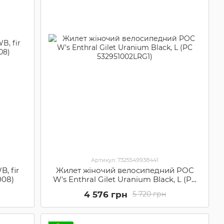
Артикул: 7325549938441
, fir
Жилет жіночий велосипедний POC
008)
W's Enthral Gilet Uranium Black, L (PC
532951002LRG1)
4 576 грн
5 720 грн