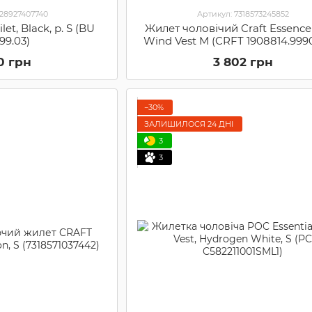
428927407740
Артикул: 7318573245852
let, Black, р. S (BU
Жилет чоловічий Craft Essence
999.03)
Wind Vest M (CRFT 1908814.999
0 грн
3 802 грн
−30%
ЗАЛИШИЛОСЯ 24 ДНІ
3
3