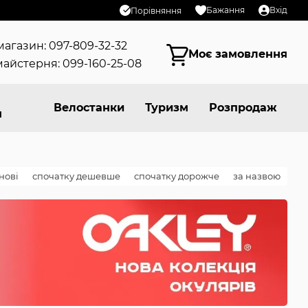
Бажання
Вхід
Порівняння
магазин: 097-809-32-32
Моє замовлення
айстерня: 099-160-25-08
Велостанки
Туризм
Розпродаж
я
нові
спочатку дешевше
спочатку дорожче
за назвою