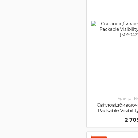
Артикул: H
Світловідбиваюч
Packable Visibilit
(506042
2 70