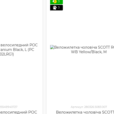
3
3
325549940727
Артикул: 280326.5083.007
 велосипедний POC
Веложилетка чоловіча SCOT