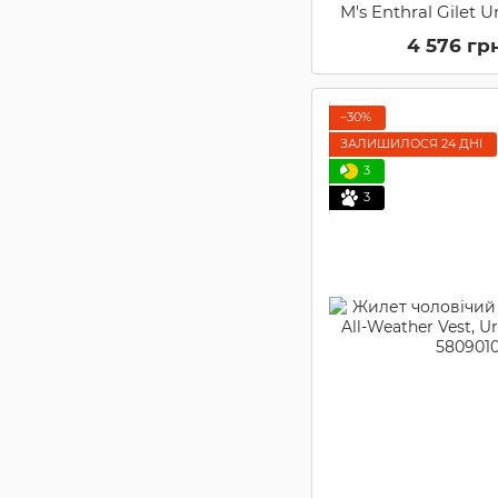
M's Enthral Gilet 
580511
4 576 гр
−30%
ЗАЛИШИЛОСЯ 24 ДНІ
3
3