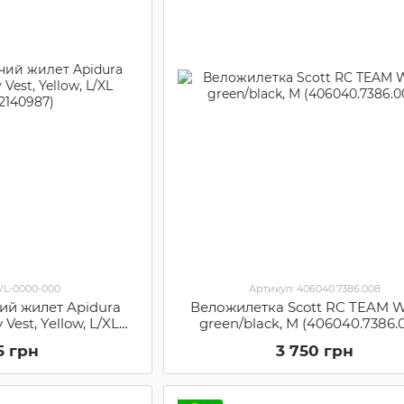
VL-0000-000
Артикул: 406040.7386.008
ий жилет Apidura
Веложилетка Scott RC TEAM WB
y Vest, Yellow, L/XL
green/black, M (406040.7386.
2140987)
5 грн
3 750 грн