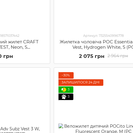
318571037442
Артикул: 7325540996778
чий жилет CRAFT
Жилетка чоловіча POC Essential
VEST, Neon, S
Vest, Hydrogen White, S (P
1037442)
C582211001SML1)
0 грн
2 075 грн
2 964 грн
−30%
ЗАЛИШИЛОСЯ 24 ДНІ
3
3