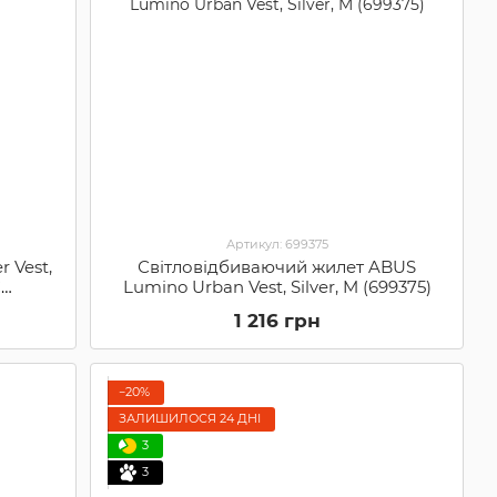
Артикул: 699375
 Vest,
Світловідбиваючий жилет ABUS
C
Lumino Urban Vest, Silver, M (699375)
1 216 грн
−20%
ЗАЛИШИЛОСЯ 24 ДНІ
3
3