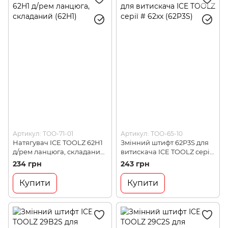
Артикул: TOO-71-01
Артикул: TOO-65-10
Натягувач ICE TOOLZ 62H1
Змінний штифт 62P3S для
д/рем ланцюга, складаний
витискача ICE TOOLZ серії
(62H1)
# 62xx (62P3S)
234 грн
243 грн
Купити
Купити