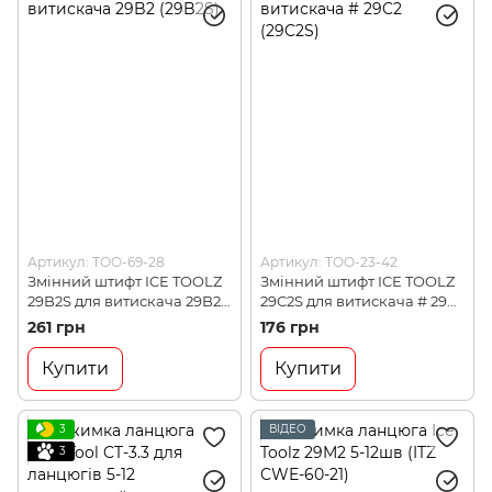
Артикул: TOO-69-28
Артикул: TOO-23-42
Змінний штифт ICE TOOLZ
Змінний штифт ICE TOOLZ
29B2S для витискача 29B2
29C2S для витискача # 29C2
(29B2S)
(29C2S)
261 грн
176 грн
Купити
Купити
3
ВІДЕО
3