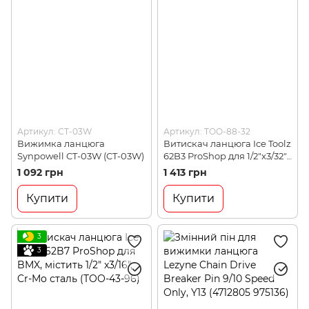
Артикул: CT-03W
Артикул: TOO-88-32
Вижимка ланцюга
Витискач ланцюга Ice Toolz
Synpowell CT-03W (CT-03W)
62B3 ProShop для 1/2"x3/32",
1/2"x1/8" BMX (TOO-88-32)
1 092 грн
1 413 грн
Купити
Купити
3
3