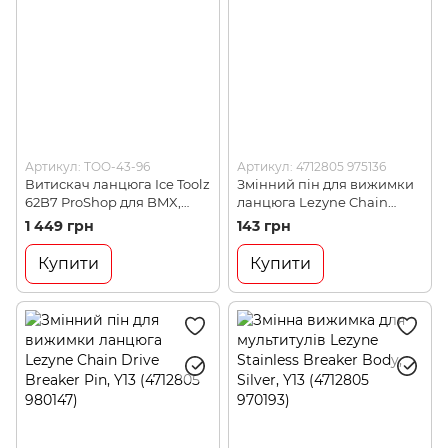
Артикул: TOO-43-96
Артикул: 4712805 975136
Витискач ланцюга Ice Toolz
Змінний пін для вижимки
62B7 ProShop для BMX,
ланцюга Lezyne Chain
містить 1/2" x3/16", Cr-Mo
Drive Breaker Pin 9/10
1 449 грн
143 грн
сталь (TOO-43-96)
Speed Only, Y13 (4712805
975136)
Купити
Купити