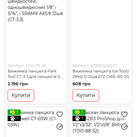
Артикул: TOO-79-46
Артикул: 4718152292223
Вижимка ланцюга Park
Вижимка ланцюга Ice Toolz
Tool CT-3.3 для ланцюгів 5-
29M2 5-12шв (ITZ CWE-60-21)
12 швидкостей,
2 196 грн
608 грн
одношвидкісних 1/8" і 3/16",
і SRAM® AXS® 12шв (CT-3.3)
Купити
Купити
3
3
3
3