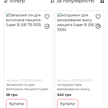
Фільтр
За популярністю
Кусачки та плоскогубці
Преси та слюсарне обладнання
Набір інструменту для велосипеда
Артикул: 4712765144085
Артикул: 4712765143200
Запасний пін для
Інструмент для
витискача ланцюга Super
вимірювання зносу
B (SB TB-1103)
ланцюга Super B (SB TB-
26 грн
340 грн
3326)
Купити
Купити