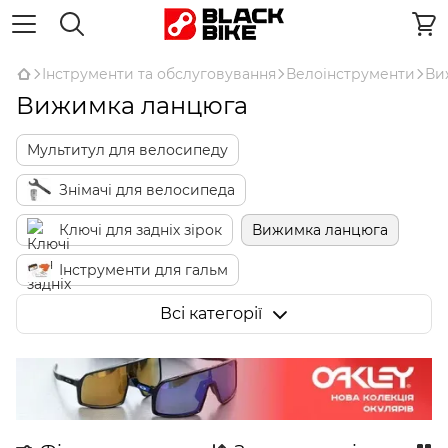
Інструменти та обслуговування
Велоінструменти
Ви
Вижимка ланцюга
Мультитул для велосипеду
Знімачі для велосипеда
Ключі для задніх зірок
Вижимка ланцюга
Інструменти для гальм
Інструменти для коліс
Всі категорії
Інструменти для вилок та амортизаторів
Окремі ключі для велосипеда
Ключі для спиць
Обладнання для майстерні