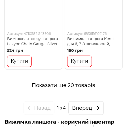
Артикул: 4710582 543906
Артикул: 6936116102176
Вимірювач зносу ланцюга
Вижимка ланцюга Kenli
Lezyne Chain Gauge, Silver,
для 6, 7, 8 швидкостей,
Y14 (4710582 543906)
Silver (KL 9724С)
524 грн
160 грн
Купити
Купити
Показати ще 20 товарів
Назад
Вперед
1
з 4
Вижимка ланцюга - корисний інвентар