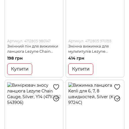
Артикул: 4712805 980147
Артикул: 4712805 970193
Змінний пін для вижимки
Змінна вижимка для
ланцюга Lezyne Chain
мультитулів Lezyne
Drive Breaker Pin, Y13
Stainless Breaker Body,
198 грн
414 грн
(4712805 980147)
Silver, Y13 (4712805 970193)
Купити
Купити