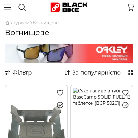
Туризм
Вогнищеве
Вогнищеве
Фільтр
За популярністю