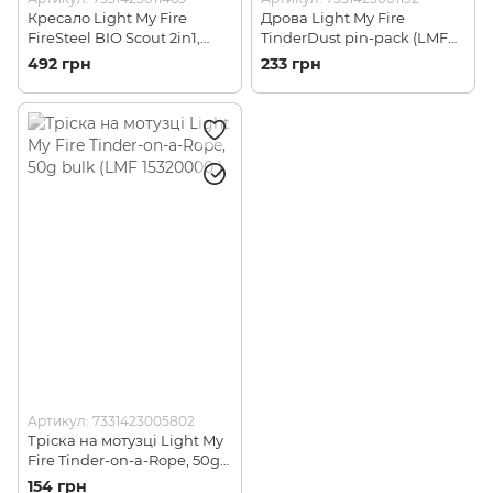
Кресало Light My Fire
Дрова Light My Fire
FireSteel BIO Scout 2in1,
TinderDust pin-pack (LMF
Cocoshell (LMF 2111101210)
15306810)
492 грн
233 грн
Артикул: 7331423005802
Тріска на мотузці Light My
Fire Tinder-on-a-Rope, 50g
bulk (LMF 15320000 )
154 грн