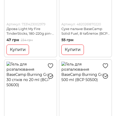
Артикул: 7331423002979
Артикул: 4820261870220
Дрова Light My Fire
Сухе пальне BaseCamp
TinderSticks, 180-220g pin-
Solid Fuel, 8 таблеток (BCP
pack (LMF 15316910)
50101)
47 грн
55 грн
234 грн
Купити
Купити