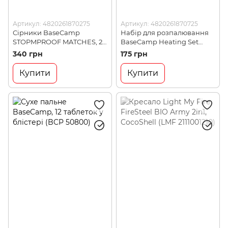
Артикул: 4820261870275
Артикул: 4820261870725
Сірники BaseCamp
Набір для розпалювання
STOPMPROOF MATCHES, 20
BaseCamp Heating Set
шт (BCP 50400)
(BCP 50900)
340 грн
175 грн
Купити
Купити