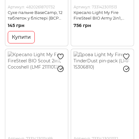
Артикул: 4820261870732
Артикул: 7331423011513
Сухе пальне BaseCamp, 12
Кресало Light My Fire
таблеток у блістері (BCP
FireSteel BIO Army 2in1,
50800)
CocoShell (LMF 2111001210)
145 грн
756 грн
Купити
Артикул: 7331423011469
Артикул: 7331423001132