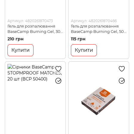
Артикул: 4820261870473
Артикул: 4820261870466
Гель для розпалювання
Гель для розпалювання
BaseCamp Burning Gel, 30
BaseCamp Burning Gel, 500
стіків по 20 ml (BCP 50600)
ml (BCP 50500)
210 грн
115 грн
Купити
Купити