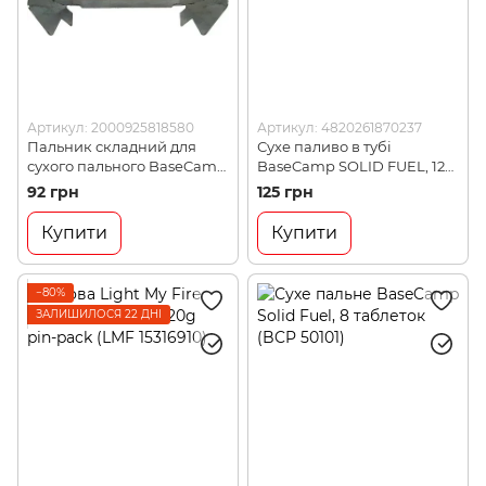
Артикул: 2000925818580
Артикул: 4820261870237
Пальник складний для
Сухе паливо в тубі
сухого пального BaseCamp
BaseCamp SOLID FUEL, 12
(BCP 50300)
таблеток (BCP 50201)
92 грн
125 грн
Купити
Купити
−80%
ЗАЛИШИЛОСЯ 22 ДНІ