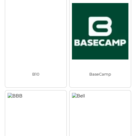
B10
BaseСamp