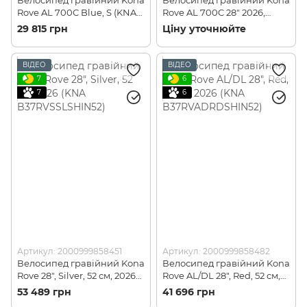
Rove AL 700C Blue, S (KNA
Rove AL 700C 28" 2026,
B36RV7050)
Blue, 52(KNA
29 815 грн
Ціну уточнюйте
B37RVABLSHIN52)
ВІДЕО
ВІДЕО
7
6
7
6
Артикул: 2000999858451
Артикул: 2000999858482
Велосипед гравійний Kona
Велосипед гравійний Kona
Rove 28", Silver, 52 см, 2026
Rove AL/DL 28", Red, 52 см,
(KNA B37RVSSLSHIN52)
2026 (KNA
53 489 грн
41 696 грн
B37RVADRDSHIN52)