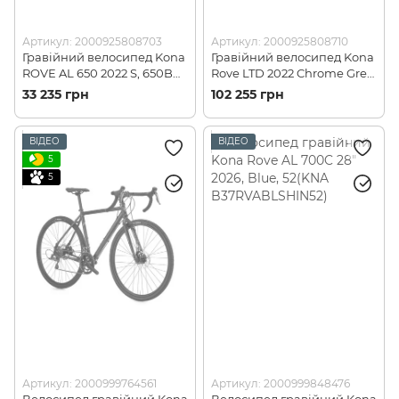
Артикул: 2000925808703
Артикул: 2000925808710
Гравійний велосипед Kona
Гравійний велосипед Kona
ROVE AL 650 2022 S, 650B
Rove LTD 2022 Chrome Grey,
(2000925808703)
54, 27.5 (KNA B22RVL54)
33 235 грн
102 255 грн
ВІДЕО
ВІДЕО
5
5
Артикул: 2000999764561
Артикул: 2000999848476
Велосипед гравійний Kona
Велосипед гравійний Kona