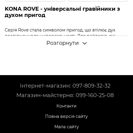
KONA ROVE - універсальні гравійники з
духом пригод
Серія Rove стала символом пригод, що втілює дух
дослідження та універсальності. Для райдерів, які
шукають надійного супутника на різноманітній
Розгорнути
місцевості, будь то асфальт, гравій або легка
одноколійна траса, Rove виділяються як найкраще
рішення. Ці
гравійні велосипеди
подолали
континенти в епічних мандрівках з
байкпакінгом
,
відзначилися як ефективні мандрівники в міських
ландшафтах та заслужили репутацію своєю міцністю та
довговічністю.
Інтернет-магазин: 097-809-32-32
Вони представляють собою втілення того, ким прагнуть
Магазин-майстерня: 099-160-25-08
бути дорожні велосипеди, наповнені ноткою чуття, яка
виділяє їх серед звичайних.
Контакти
Повна версія сайту
Асортимент велосипедів Kona Rove у
Black Bike
Мапа сайту