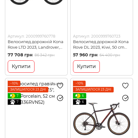
Артикул: 2000999760778
Артикул: 2000999760723
Велосипед дорожній Kona
Велосипед дорожній Kona
Rove LTD 2023, Landrover,
Rove DL 2023, Kiwi, 50 cm
50 (KNA B36RVL50)
(KNA B36RVSD50)
77 708 грн
57 960 грн
86 342 грн
64 400 грн
Купити
Купити
−10%
−10%
ЗАЛИШИЛОСЯ 23 ДНІ
ЗАЛИШИЛОСЯ 23 ДНІ
7
6
7
6