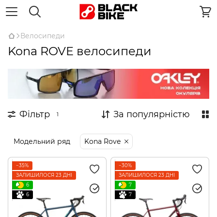
Велосипеди
Kona ROVE велосипеди
Фільтр
За популярністю
1
Модельний ряд
Kona Rove
−35%
−30%
ЗАЛИШИЛОСЯ 23 ДНІ
ЗАЛИШИЛОСЯ 23 ДНІ
6
7
6
7