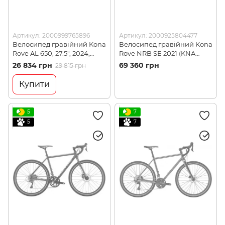
Артикул: 2000999765896
Артикул: 2000925804477
Велосипед гравійний Kona
Велосипед гравійний Kona
Rove AL 650, 27.5", 2024,
Rove NRB SE 2021 (KNA
Silver, 56 см (KNA
B21RVNG48)
26 834 грн
69 360 грн
29 815 грн
B36RV6556)
Купити
5
7
5
7