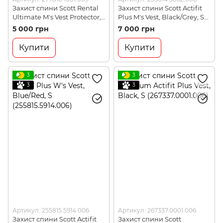
Захист спини Scott Rental
Захист спини Scott Actifit
Ultimate M's Vest Protector,
Plus M's Vest, Black/Grey, S
Black/Grey, XL
(255814.3862.006)
5 000 грн
7 000 грн
(277818.1001.009)
Купити
Купити
3
3
3
3
Артикул: 255815.5914.006
Артикул: 267337.0001.006
Захист спини Scott Actifit
Захист спини Scott