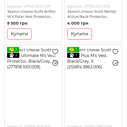
Артикул: 271915.0001.009
Артикул: 277515.1001.009
Захист спини Scott Airflex
Захист спини Scott Rental
W's Polar Vest Protector,
Active Back Protector,
Black, XL (271915.0001.009)
Black/Brown, XL
9 500 грн
4 000 грн
(277515.1001.009)
Купити
Купити
3
3
3
3
Артикул: 277818.1001.009
Артикул: 255814.3862.006