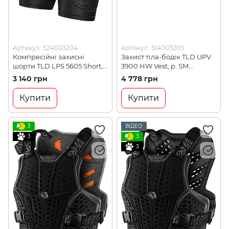
Артикул: 524003204
Артикул: 514003205
Компресійні захисні
Захист тіла-бодік TLD UPV
шорти TLD LPS 5605 Short,
3900 HW Vest, р. SM
р. XS (524003204)
(514003205)
3 140 грн
4 778 грн
Купити
Купити
3
ВІДЕО
3
3
3