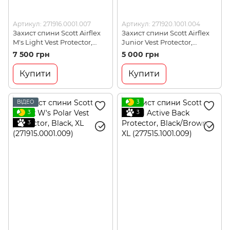
Артикул: 271916.0001.007
Артикул: 271920.1001.004
Захист спини Scott Airflex
Захист спини Scott Airflex
M's Light Vest Protector,
Junior Vest Protector,
Black, M (271916.0001.007)
Black/Grey, XXS
7 500 грн
5 000 грн
(271920.1001.004)
Купити
Купити
ВІДЕО
3
3
3
3