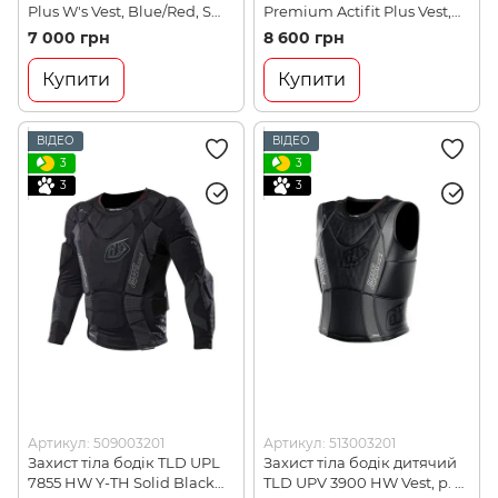
Plus W's Vest, Blue/Red, S
Premium Actifit Plus Vest,
(255815.5914.006)
Black, S (267337.0001.006)
7 000 грн
8 600 грн
Купити
Купити
ВІДЕО
ВІДЕО
3
3
3
3
Артикул: 509003201
Артикул: 513003201
Захист тіла бодік TLD UPL
Захист тіла бодік дитячий
7855 HW Y-TH Solid Black
TLD UPV 3900 HW Vest, р. Y-