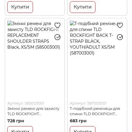
Купити
Купити
Артикул: 585003001
Артикул: 587003001
Змінні ремені для захисту
T-подібний ремінець для
TLD ROCKFIGHT
спини TLD ROCKFIGHT
REPLACEMENT SHOULDER
BACK T-STRAP BLACK,
728 грн
683 грн
STRAPS Black, XS/SM
YOUTH/ADULT XS/SM
(585003001)
(587003001)
Купити
Купити