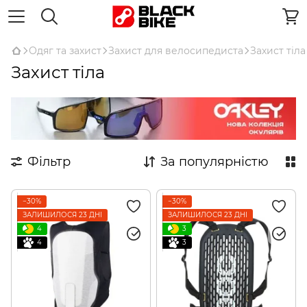
Одяг та захист
Захист для велосипедиста
Захист тіла
Захист тіла
Фільтр
За популярністю
−30%
−30%
ЗАЛИШИЛОСЯ 23 ДНІ
ЗАЛИШИЛОСЯ 23 ДНІ
4
3
4
3