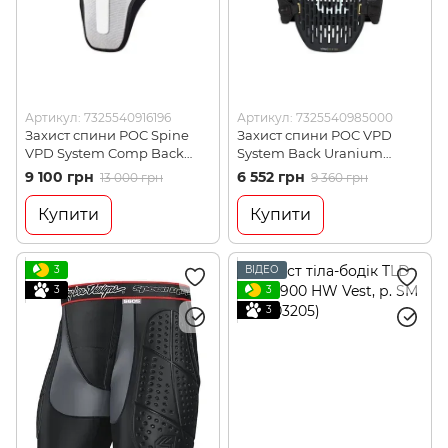
Артикул: 7325540916196
Артикул: 7325540985000
Захист спини POC Spine
Захист спини POC VPD
VPD System Comp Back
System Back Uranium
Uranium Black, р.M (PC
Black, р.L (PC
9 100 грн
6 552 грн
13 000 грн
9 360 грн
206101002MED1)
206201002LRG1)
Купити
Купити
3
ВІДЕО
3
3
3