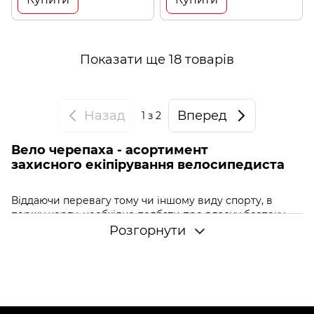
Показати ще 18 товарів
Назад
Вперед
1
з 2
Вело черепаха - асортимент
захисного екіпірування велосипедиста
Віддаючи перевагу тому чи іншому виду спорту, в
першу чергу, необхідно подбати про власну безпеку.
Заняття спортом на професійному рівні завжди
Розгорнути
пов'язані з високою ймовірністю отримання травм.
Винятком можуть бути хіба що шахи. Захистити власне
тіло від травм і пошкоджень допоможе спеціальне
екіпірування, яка у кожного виду спорту може істотно
відрізнятися між собою. Велоспорт не є винятком.
Якщо
МТБ велосипед
та екстремальні поїздки для вас