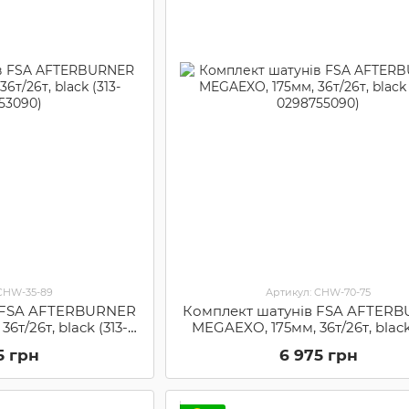
 CHW-35-89
Артикул: CHW-70-75
в FSA AFTERBURNER
Комплект шатунів FSA AFTER
6т/26т, black (313-
MEGAEXO, 175мм, 36т/26т, black
53090)
0298755090)
5 грн
6 975 грн