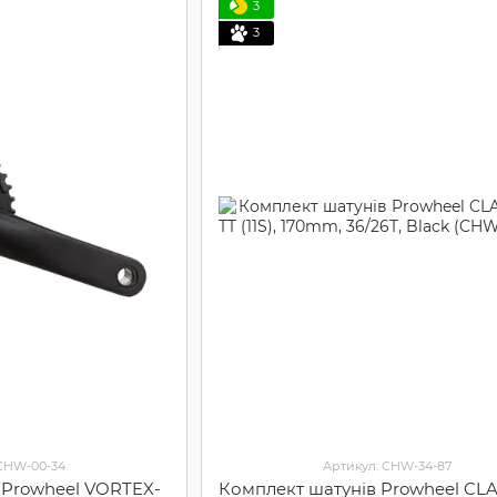
3
3
 CHW-00-34
Артикул: CHW-34-87
 Prowheel VORTEX-
Комплект шатунів Prowheel CL