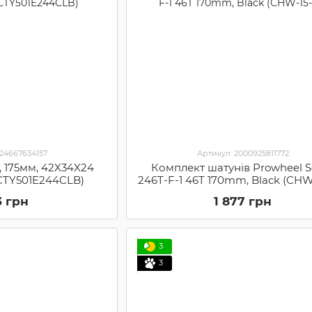
524667634157
Артикул: 2000925811772
, 175мм, 42X34X24
Комплект шатунів Prowheel So
FCTY501E244CLB)
246T-F-1 46T 170mm, Black (CHW
3 грн
1 877 грн
3
3