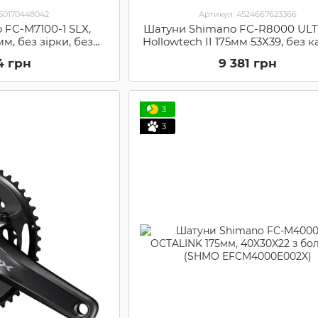
550170448042
Артикул: 4524667623366
 FC-M7100-1 SLX,
Шатуни Shimano FC-R8000 UL
мм, без зірки, без
Hollowtech II 175мм 53Х39, без 
CM71001CXX)
(FCR8000EX39)
4 грн
9 381 грн
3
3