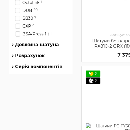
1
Octalink
20
DUB
7
ВВ30
4
GXP
1
BSA/Press fit
Артикул: 4
Шатуни без кар
Довжина шатуна
RX810-2 GRX (11Х
172.5мм 48X31 (S
7 37
Розрахунок
Серія компонентів
3
3