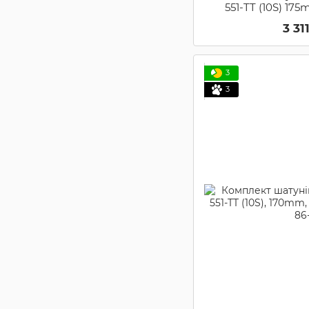
551-TT (10S) 175
(VORTE
3 31
3
3