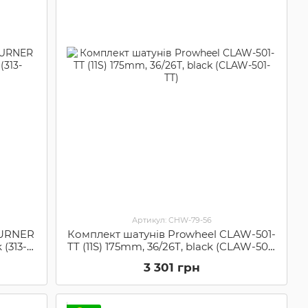
Артикул: CHW-79-56
BURNER
Комплект шатунів Prowheel CLAW-501-
 (313-
TT (11S) 175mm, 36/26T, black (CLAW-501-
TT)
3 301 грн