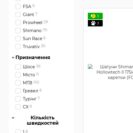
9
FSA
7
Giant
3
29
Prowheel
3
70
Shimano
6
Sun Race
30
Truvativ
Призначення
36
Шосе
11
Місто
102
MTB
6
Гревел
7
Турінг
6
CX
Кількість
швидкостей
8
1