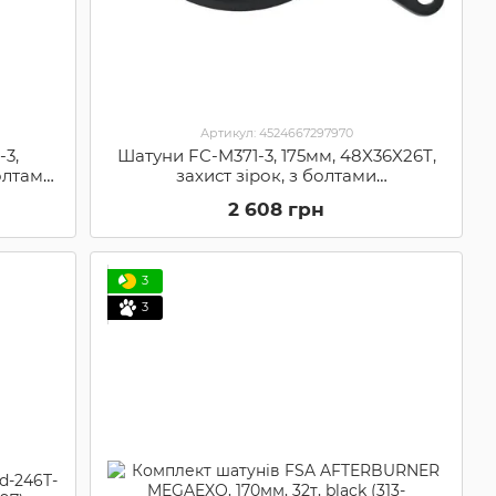
Артикул: 4524667297970
3,
Шатуни FC-M371-3, 175мм, 48X36X26T,
олтами
захист зірок, з болтами
(FCM371E866CL)
2 608 грн
3
3