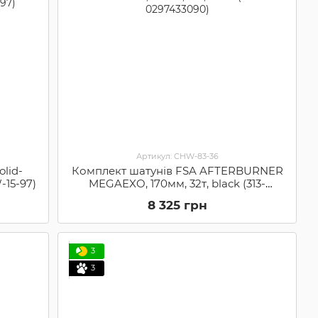
Артикул: CHW-83-36
lid-
Комплект шатунів FSA AFTERBURNER
-15-97)
MEGAEXO, 170мм, 32т, black (313-
0297433090)
8 325 грн
3
3