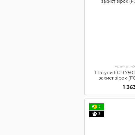
Артикул: 4
Шатуни FC-TY501
захист зірок (
1 36
3
3