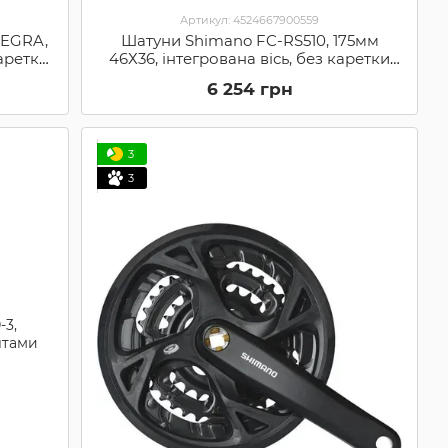
Артикул: 4524667900559
TEGRA,
Шатуни Shimano FC-RS510, 175мм
каретки
46Х36, інтегрована вісь, без каретки
(SHMO EFCRS510EX66X)
6 254 грн
3
3