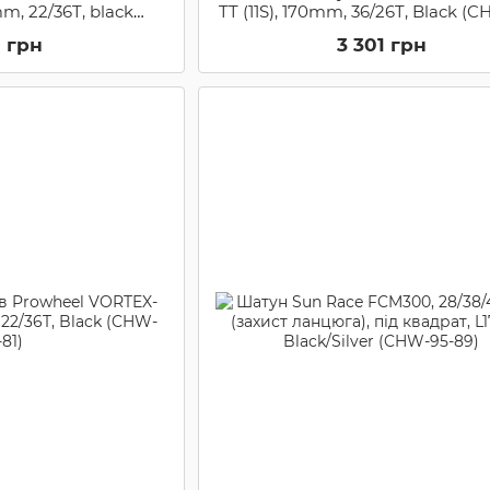
mm, 22/36T, black
TT (11S), 170mm, 36/26T, Black (
X-551T)
87)
1 грн
3 301 грн