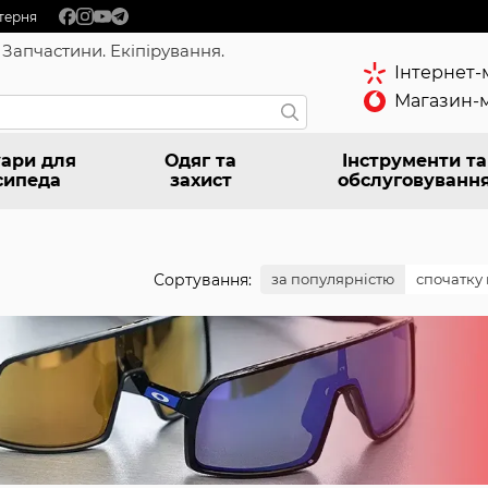
терня
 Запчастини. Екіпірування.
Інтернет-
Магазин-м
ари для
Одяг та
Інструменти та
сипеда
захист
обслуговуванн
Сортування:
за популярністю
спочатку 