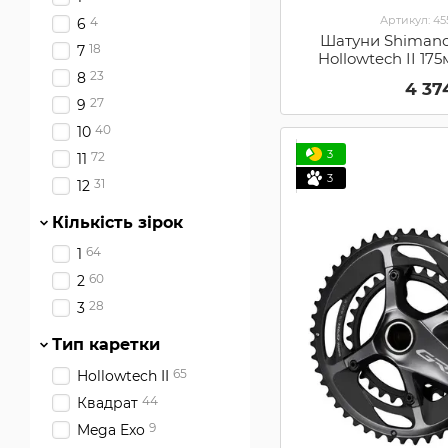
Артикул: 4
4
6
Шатуни Shimano
18
7
Hollowtech II 175
каретки (F
23
8
4 37
27
9
40
10
3
72
11
3
31
12
Кількість зірок
64
1
60
2
28
3
Тип каретки
65
Hollowtech II
44
Квадрат
9
Mega Exo