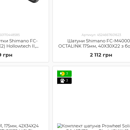
550170448585
Артикул: 4524667601623
етки Shimano FC-
Шатуни Shimano FC-M4000-
2) Hollowtech II,
OCTALINK 175мм, 40X30X22 з б
HMO IFCRX8102DX81)
(SHMO EFCM4000E002X)
9 грн
2 112 грн
3
3