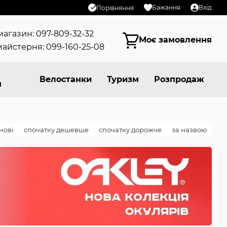
Бажання
Вхід
Порівняння
магазин: 097-809-32-32
Моє замовлення
айстерня: 099-160-25-08
Велостанки
Туризм
Розпродаж
я
нові
спочатку дешевше
спочатку дорожче
за назвою