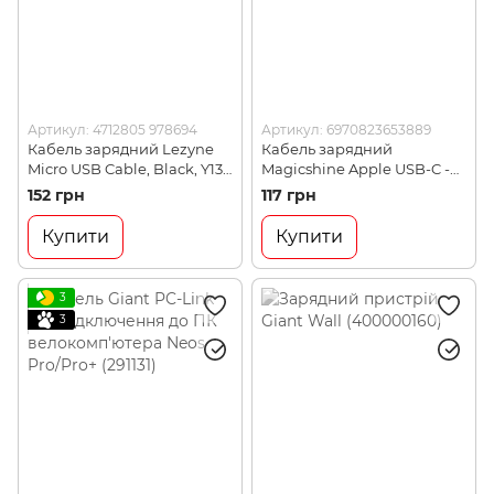
Артикул: 4712805 978694
Артикул: 6970823653889
Кабель зарядний Lezyne
Кабель зарядний
Micro USB Cable, Black, Y13
Magicshine Apple USB-C -
(4712805 978694)
Lightning (MSN ABL3889)
152 грн
117 грн
Купити
Купити
3
3