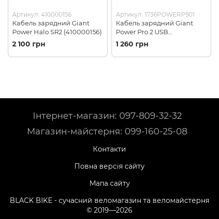
Артикул: 410000156
Артикул: 1736POWERP901
Кабель зарядний Giant
Кабель зарядний Giant
Power Halo SR2 (410000156)
Power Pro 2 USB
(1736POWERP901)
2 100 грн
1 260 грн
Інтернет-магазин: 097-809-32-32
Магазин-майстерня: 099-160-25-08
Контакти
Повна версія сайту
Мапа сайту
BLACK BIKE - сучасний веломагазин та веломайстерня
© 2019—2026