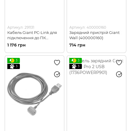
Артикул: 291131
Артикул: 400000160
Кабель Giant PC-Link для
Зарядний пристрій Giant
підключення до ПК
Wall (400000160)
велокомп'ютера Neos
1 176 грн
714 грн
Pro/Pro+ (291131)
3
3
3
3