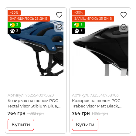
−30%
−30%
ЗАЛИШИЛОСЬ 25 ДНІВ
ЗАЛИШИЛОСЬ 25 ДНІВ
3
3
3
3
Артикул: 7325540975629
Артикул: 7325540758703
Козирьок на шолом POC
Козирок на шолом POC
Tectal Visor Stibium Blue,
Trabec Visor Matt Black,
р.S (PC 702261549SML1)
р.XS / S (PC 700681023XSS1)
764 грн
764 грн
1 092 грн
1 092 грн
Купити
Купити