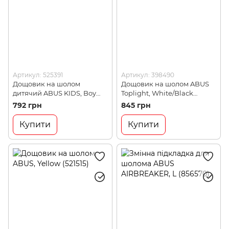
Артикул: 525391
Артикул: 398490
Дощовик на шолом
Дощовик на шолом ABUS
дитячий ABUS KIDS, Boy
Toplight, White/Black
(525391)
(398490)
792 грн
845 грн
Купити
Купити