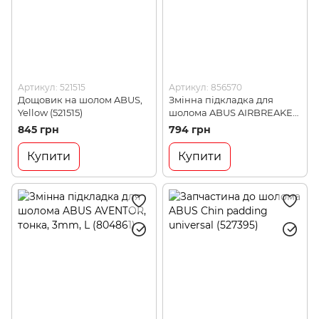
Артикул: 521515
Артикул: 856570
Дощовик на шолом ABUS,
Змінна підкладка для
Yellow (521515)
шолома ABUS AIRBREAKER,
L (856570)
845 грн
794 грн
Купити
Купити