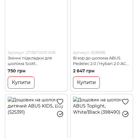
Артикул: 271367.0001.008
Артикул: 828898
Змінні підкладки для
Візор до шолома ABUS
шолома Scott
Pedelec 2.0 / Hyban 2.0 ACE,
Cadence/Centric Rev, Black,
Transparent (828898)
750 грн
2 647 грн
L (271367.0001.008)
Купити
Купити