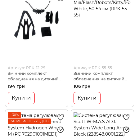
Артикул: RPK-12-29
Артикул: RPK-55-55
Змінний комплект
Змінний комплект
обладнання на дитячий
обладнання на дитячий
шолом Green Cycle
шолом Green Cycle
194 грн
106 грн
Frida/Rowdy/Fast Five,
Mia/Flash/Robots/Kitty/Foxy/
White-Black, 50-56 см (RPK-
Sweet/Dino/Pixel, White, 50-
Купити
Купити
12-29)
54 см (RPK-55-55)
−30%
ЗАЛИШИЛОСЬ 25 ДНІВ