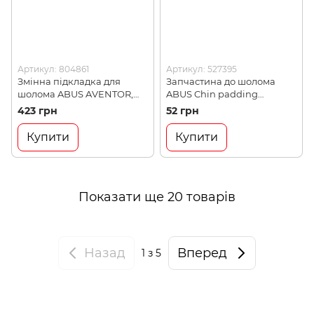
Артикул: 804861
Артикул: 527395
Змінна підкладка для
Запчастина до шолома
шолома ABUS AVENTOR,
ABUS Chin padding
тонка, 3mm, L (804861)
universal (527395)
423 грн
52 грн
Купити
Купити
Показати ще 20 товарів
Назад
Вперед
1
з 5