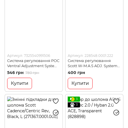
Артикул: 7325540991506
Артикул: 228548.0001.222
Система регулювання POC
Система регулювання
Ventral Adjustment System
Scott W-M.A.S ADJ. System
Hydrogen White, M (PC
Wide Long Arms, Black
546 грн
400 грн
780 грн
702901001MED1)
(228548.0001.222)
Купити
Купити
3
3