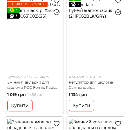
ЗАЛИШИЛОСЬ 25 ДНІВ
3
3
3
Артикул: 7332522611475
Артикул: STP-01-15
Змінні підкладки для
Регулятор для шолома
шолома POC Fornix Pads,
Cannondale
Uranium Black, р. XS/S (PC
Ryker/Teramo/Radius
1 019 грн
1 134 грн
1 456 грн
700631002XSS1)
(2HP062BLK/GRY)
Купити
Купити