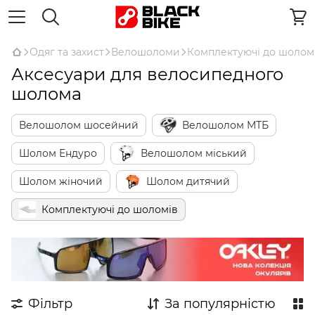
Одяг та захист
Велошоломи
Комплектуючі до шолом
Аксесуари для велосипедного
шолома
Велошолом шосейний
Велошолом МТБ
Шолом Ендуро
Велошолом міський
Шолом жіночий
Шолом дитячий
Комплектуючі до шоломів
Фільтр
За популярністю