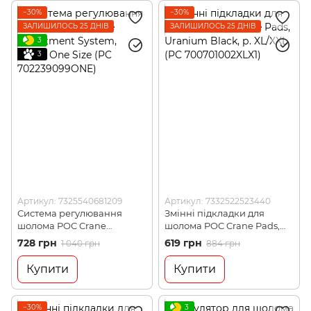
−30%
−30%
ЗАЛИШИЛОСЬ 25 ДНІВ
ЗАЛИШИЛОСЬ 25 ДНІВ
3
3
Артикул: 7325540681209
Артикул: 7332522523440
Система регулювання
Змінні підкладки для
шолома POC Crane
шолома POC Crane Pads,
Adjustment System, Black,
Uranium Black, р. XL/XXL
728 грн
619 грн
1 040 грн
884 грн
One Size (PC
(PC 700701002XLX1)
702239099ONE)
Купити
Купити
−30%
3