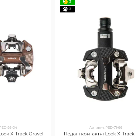
3
3
 PED-26-04
Артикул: PED-71-66
Look X-Track Gravel
Педалі контактні Look X-Track 