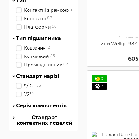
Тип
5
Контактні з рамкою
87
Контактні
96
Платформи
Артикул: 4
Тип підшипника
Шипи Wellgo 98A
12
Ковзання
85
Кульковий
605
82
Промпідшипник
Стандарт нарізі
3
173
9/16"
3
2
1/2"
Серія компонентів
Стандарт
контактних педалей