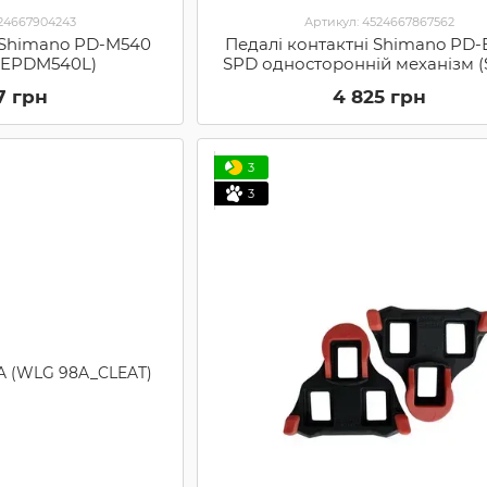
524667904243
Артикул: 4524667867562
і Shimano PD-M540
Педалі контактні Shimano PD-
 (EPDM540L)
SPD односторонній механізм 
PDES600)
7 грн
4 825 грн
3
3