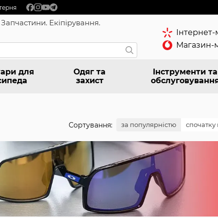
терня
 Запчастини. Екіпірування.
Інтернет-
Магазин-м
ари для
Одяг та
Інструменти та
сипеда
захист
обслуговуванн
Сортування:
за популярністю
спочатку 