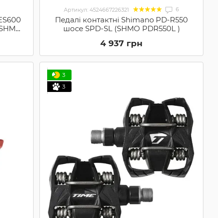
6
Артикул: 4524667226321
ES600
Педалі контактні Shimano PD-R550
(SHMO
шосе SPD-SL (SHMO PDR550L )
4 937 грн
3
3