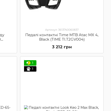
Артикул: 3613740060837
оду
Педалі контактні Time MTB Atac MX 4,
0
Black (TIME TI.T2GV004)
3 212 грн
3
3