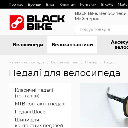
Перейти до основного контенту
Про нас
Бренди
Блог
Клієнтам
Контакти
BikeFit
Майс
Black Bike. Велосипеди.
Майстерня.
Аксесу
Велосипеди
Велозапчастини
вело
Магазин велосипедів
Велозапчастини
Привід
Педалі
Педалі для велосипеда
Класичні педалі
(топталки)
MTB контактні педалі
Педалі Шосе
Шипи для
контактних педалей