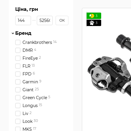
Ціна, грн
3
Від Ціна, грн
До Ціна, грн
ОК
3
Бренд
14
Crankbrothers
4
DMR
2
FireEye
13
FLR
6
FPD
9
Garmin
25
Giant
5
Green Cycle
15
Longus
2
Liv
30
Look
17
MKS