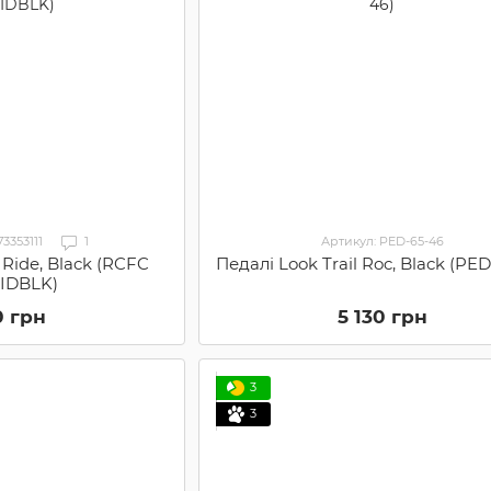
3353111
1
Артикул: PED-65-46
Педалі Look Trail Roc, Black (PED
 Ride, Black (RCFC
IDBLK)
5 130 грн
0 грн
3
3