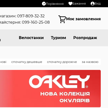
Бажання
Вхід
Порівняння
магазин: 097-809-32-32
Моє замовлення
айстерня: 099-160-25-08
Велостанки
Туризм
Розпродаж
я
нові
спочатку дешевше
спочатку дорожче
за назвою