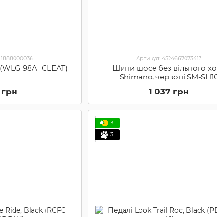
711888000036
Артикул: 4524667073413
 (WLG 98A_CLEAT)
Шипи шосе без вільного х
Shimano, червоні SM-SH1
(Y42U98020)
 грн
1 037 грн
3
3