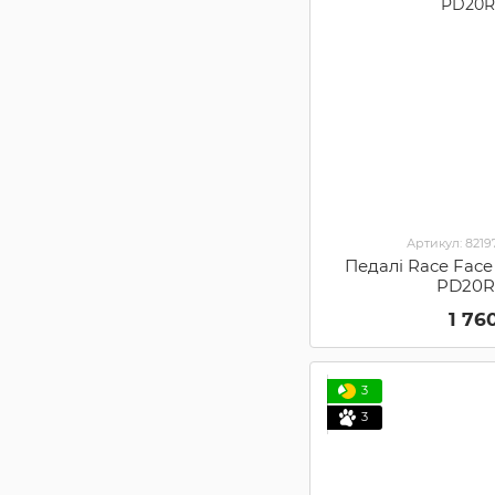
Артикул: 82197
Педалі Race Face
PD20R
1 76
3
3