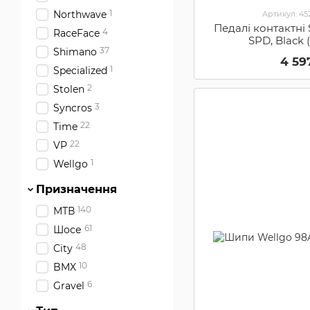
1
Northwave
Артикул: 4
Педалі контактн
4
RaceFace
SPD, Black
37
Shimano
4 59
1
Specialized
2
Stolen
3
Syncros
22
Time
22
VP
1
Wellgo
Призначення
140
МТВ
61
Шосе
48
City
10
BMX
6
Gravel