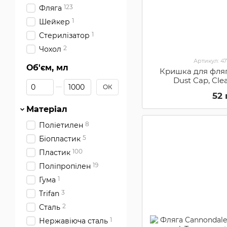
123
Фляга
1
Шейкер
1
Стерилізатор
2
Чохол
Артикул: 4
Об'єм, мл
Кришка для фляг
Dust Cap, Cl
Від Об'єм, мл
До Об'єм, мл
ОК
52
Матеріал
8
Поліетилен
5
Біопластик
100
Пластик
19
Поліпропілен
1
Гума
3
Trifan
2
Сталь
1
Нержавіюча сталь