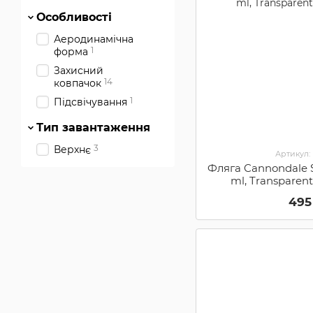
Особливості
Аеродинамічна
1
форма
Захисний
14
ковпачок
1
Підсвічування
Тип завантаження
3
Верхнє
Артикул:
Фляга Cannondale S
ml, Transparen
495