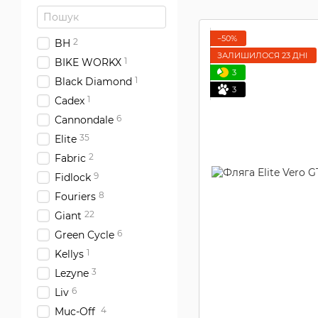
−50%
2
BH
ЗАЛИШИЛОСЯ 23 ДНІ
1
BIKE WORKX
3
1
Black Diamond
3
1
Cadex
6
Cannondale
35
Elite
2
Fabric
9
Fidlock
8
Fouriers
22
Giant
6
Green Cycle
1
Kellys
3
Lezyne
6
Liv
4
Muc-Off