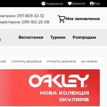
Бажання
Вхід
Порівняння
магазин: 097-809-32-32
Моє замовлення
айстерня: 099-160-25-08
Велостанки
Туризм
Розпродаж
я
нові
спочатку дешевше
спочатку дорожче
за назвою