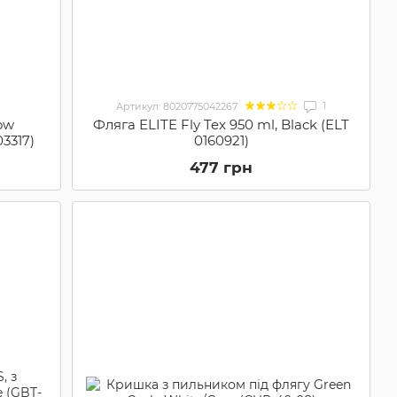
1
Артикул: 8020775042267
low
Фляга ELITE Fly Tex 950 ml, Black (ELT
03317)
0160921)
477 грн