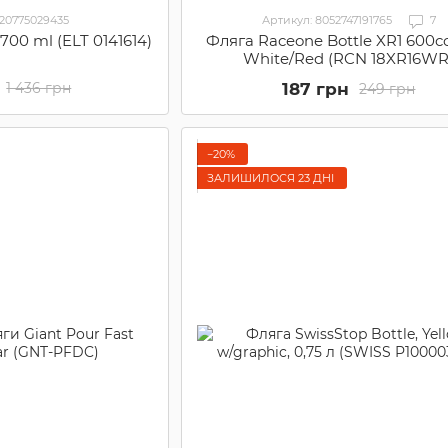
020775029435
Артикул: 8052747191765
7
 700 ml (ELT 0141614)
Фляга Raceone Bottle XR1 600cc
White/Red (RCN 18XR16WR
187 грн
1 436 грн
249 грн
−20%
ЗАЛИШИЛОСЯ 23 ДНІ