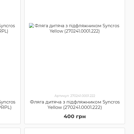
Артикул: 270241.0001.222
yncros
Фляга дитяча з підфляжником Syncros
PRPL)
Yellow (270241.0001.222)
400 грн