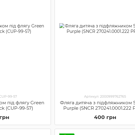
 CUP-99-57
Артикул: 2000999762765
ом під флягу Green
Фляга дитяча з підфляжником S
ack (CUP-99-57)
Purple (SNCR 270241.0001.222 
 грн
400 грн