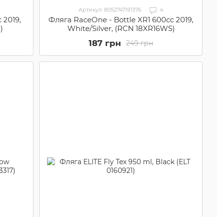
Артикул: 8052747191376
4
 2019,
Фляга RaceOne - Bottle XR1 600cc 2019,
)
White/Silver, (RCN 18XR16WS)
187 грн
249 грн