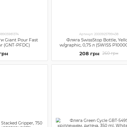
718905981374
Артикул: 2000925799438
и Giant Pour Fast
Фляга SwissStop Bottle, Yel
ear (GNT-PFDC)
w/graphic, 0,75 л (SWISS P1000
 грн
208 грн
260 грн