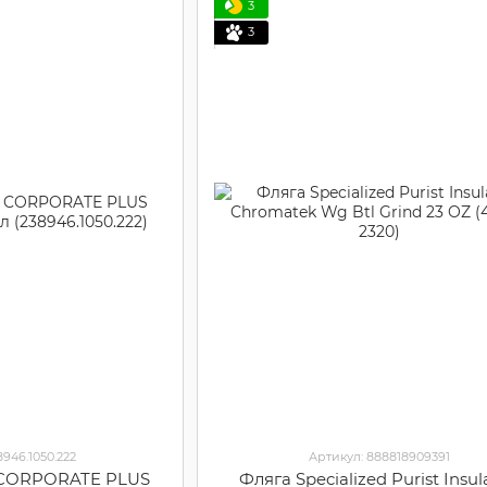
3
3
8946.1050.222
Артикул: 888818909391
 CORPORATE PLUS
Фляга Specialized Purist Insul