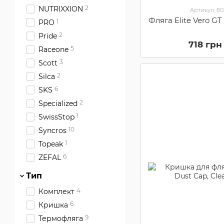
2
NUTRIXXION
Артикул: 8
Фляга Elite Vero GT
1
PRO
2
Pride
718 грн
5
Raceone
3
Scott
2
Silca
6
SKS
2
Specialized
1
SwissStop
10
Syncros
1
Topeak
6
ZEFAL
Тип
4
Комплект
6
Кришка
9
Термофляга