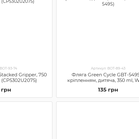
 BOT-93-74
Артикул: BOT-89-43
tacked Gripper, 750
Фляга Green Cycle GBT-549S
t (CP5302U2075)
кріпленням, дитяча, 350 ml, 
(GBT-549S)
 грн
135 грн