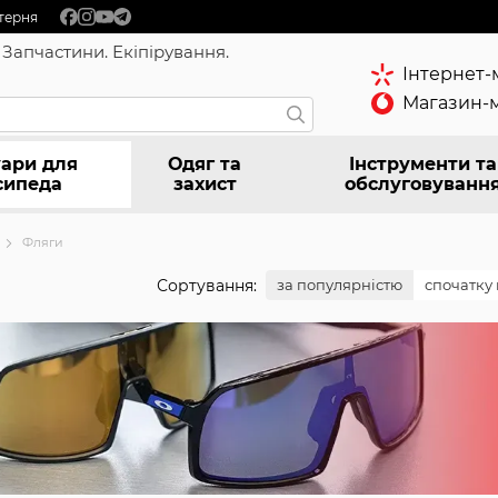
терня
 Запчастини. Екіпірування.
Інтернет-
Магазин-м
ари для
Одяг та
Інструменти та
сипеда
захист
обслуговуванн
Фляги
Сортування:
за популярністю
спочатку 