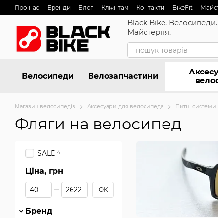
Перейти до основного контенту
Про нас
Бренди
Блог
Клієнтам
Контакти
BikeFit
Майс
Black Bike. Велосипеди.
Майстерня.
Аксесу
Велосипеди
Велозапчастини
вело
Магазин велосипедів
Аксесуари для велосипеда
Питні системи
Фляги на велосипед
4
SALE
Ціна, грн
Від Ціна, грн
До Ціна, грн
ОК
Бренд