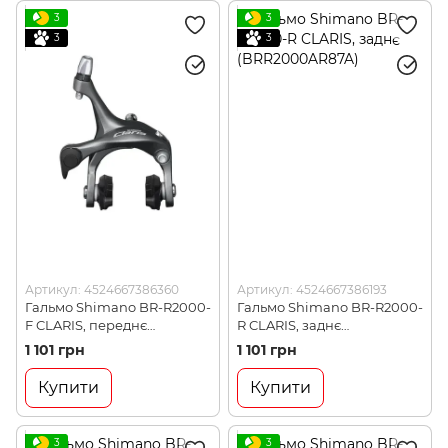
3
3
3
3
Артикул: 4524667386360
Артикул: 4524667386193
Гальмо Shimano BR-R2000-
Гальмо Shimano BR-R2000-
F CLARIS, переднє
R CLARIS, заднє
(BRR2000AF87X)
(BRR2000AR87A)
1 101 грн
1 101 грн
Купити
Купити
3
3