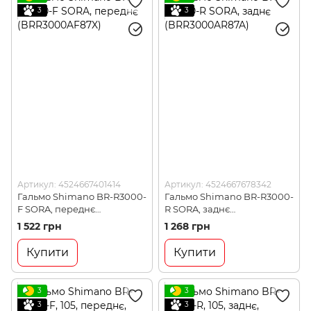
3
3
Артикул: 4524667401414
Артикул: 4524667678342
Гальмо Shimano BR-R3000-
Гальмо Shimano BR-R3000-
F SORA, переднє
R SORA, заднє
(BRR3000AF87X)
(BRR3000AR87A)
1 522 грн
1 268 грн
Купити
Купити
3
3
3
3