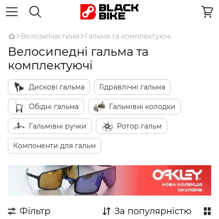
Велозапчастини
Гальма та комплектуючі
Велосипедні гальма та
комплектуючі
Дискові гальма
Гідравлічні гальма
Обідні гальма
Гальмівні колодки
Гальмівні ручки
Ротор гальм
Компоненти для гальм
Фільтр
За популярністю