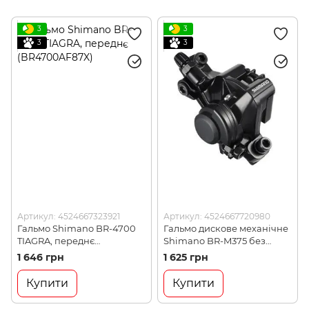
3
3
3
3
Артикул: 4524667323921
Артикул: 4524667720980
Гальмо Shimano BR-4700
Гальмо дискове механічне
TIAGRA, переднє
Shimano BR-M375 без
(BR4700AF87X)
адаптера, монтаж PМ
1 646 грн
1 625 грн
160мм (4524667720980)
Купити
Купити