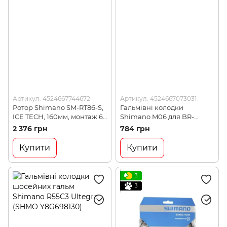
Артикул: 4524667744672
Артикул: 4524667073031
Ротор Shimano SM-RT86-S,
Гальмівні колодки
ICE TECH, 160мм, монтаж 6
Shimano M06 для BR-
болтів (SMRT86S2)
M975/965/M775/М665.
2 376 грн
784 грн
метал (Y8CL98010)
Купити
Купити
3
3