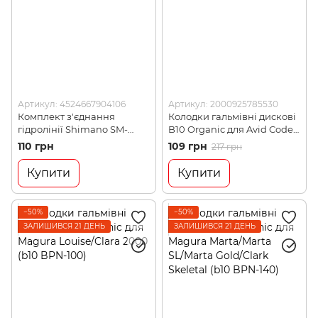
Артикул: 4524667904106
Артикул: 2000925785530
Комплект з'єднання
Колодки гальмівні дискові
гідролінії Shimano SM-
B10 Organic для Avid Code
BH59 OLIVE/INSERT UNIT
(b10 BPN-295)
110 грн
109 грн
217 грн
(4524667904106)
Купити
Купити
−50%
−50%
ЗАЛИШИВСЯ 21 ДЕНЬ
ЗАЛИШИВСЯ 21 ДЕНЬ