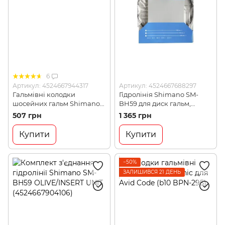
6
Артикул: 4524667944317
Артикул: 4524667688297
Гальмівні колодки
Гідролінія Shimano SM-
шосейних гальм Shimano
BH59 для диск гальм,
R55C3 Ultegra (SHMO
1000мм з комплектом
507 грн
1 365 грн
Y8G698130)
з'єднання, чорн
(4524667688297)
Купити
Купити
−50%
ЗАЛИШИВСЯ 21 ДЕНЬ