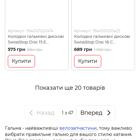
Артикул: 7640121222474
Артикул: 7640121220425
Колодки гальмівні дискові
Колодки гальмівні дискові
SwissStop Disc 15 E
SwissStop Disc 16 C
Compound (SWISS
Compound (SWISS
575 грн
689 грн
884 грн
1 060 грн
P100003790)
P000730016)
Купити
Купити
Показати ще 20 товарів
Назад
Вперед
1
з 47
Гальма - найважливіші
велозапчастини
, тому важливо
вибрати правильне гальмо для вашого стилю катання.