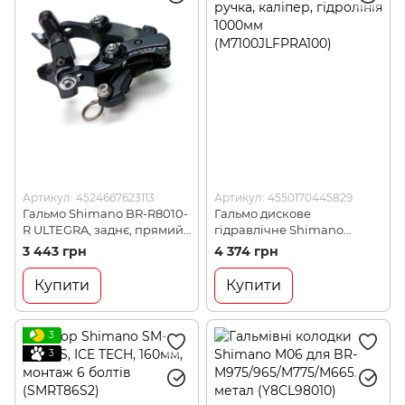
Артикул: 4524667623113
Артикул: 4550170445829
Гальмо Shimano BR-R8010-
Гальмо дискове
R ULTEGRA, заднє, прямий
гідравлічне Shimano
монтаж (BRR8010R82)
M7100 SLX переднє, ліва
3 443 грн
4 374 грн
ручка, каліпер, гідролінія
1000мм (M7100JLFPRA100)
Купити
Купити
3
3