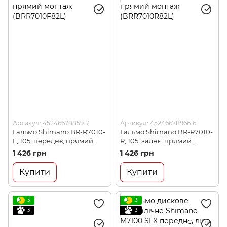
Артикул: 4524667885917
Артикул: 4524667896616
Гальмо Shimano BR-R7010-
Гальмо Shimano BR-R7010-
F, 105, переднє, прямий
R, 105, заднє, прямий
монтаж (BRR7010F82L)
монтаж (BRR7010R82L)
1 426 грн
1 426 грн
Купити
Купити
3
3
3
3