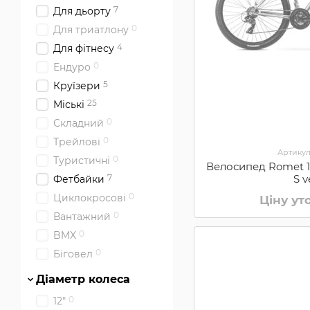
7
Для дьорту
0
Для триатлону
4
Для фітнесу
0
Ендуро
5
Круїзери
25
Міські
0
Складний
0
Трейлові
Артикул
0
Туристичні
Велосипед Romet 19
S v
7
Фетбайки
0
Циклокросові
Ціну у
0
Вантажний
0
BMX
0
Біговел
Діаметр колеса
0
12"