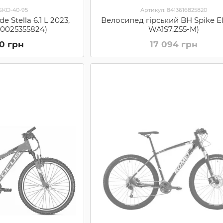
 SKD-40-95
Артикул: 8413616825820
e Stella 6.1 L 2023,
Велосипед гірський BH Spike El
00025355824)
WA1S7.Z55-M)
50 грн
17 094 грн