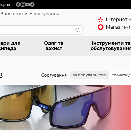
терня
 Запчастини. Екіпірування.
Інтернет-
Магазин-м
ари для
Одяг та
Інструменти та
сипеда
захист
обслуговуванн
в
Сортування:
за популярністю
спочатку 