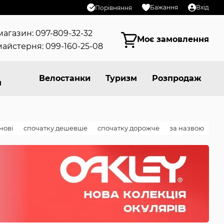
Бажання
Вхід
Порівняння
магазин: 097-809-32-32
Моє замовлення
айстерня: 099-160-25-08
Велостанки
Туризм
Розпродаж
я
нові
спочатку дешевше
спочатку дорожче
за назвою