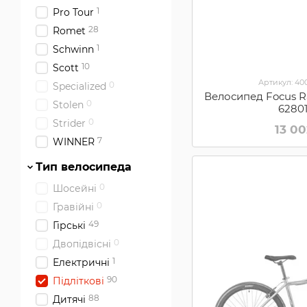
1
Pro Tour
28
Romet
1
Schwinn
10
Scott
Артикул: 4
0
Specialized
Велосипед Focus R
0
Stolen
6280
0
Strider
13 0
7
WINNER
Тип велосипеда
0
Шосейні
0
Гравійні
49
Гірські
0
Двопідвісні
1
Електричні
90
Підліткові
88
Дитячі