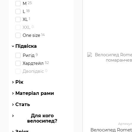
25
M
18
L
1
XL
0
XXL
14
One size
Підвіска
9
Ригід
52
Хардтейл
0
Двопідвіс
Рік
Матеріал рами
Стать
Для кого
велосипед?
Артикул
Велосипед Romet 
Зріст