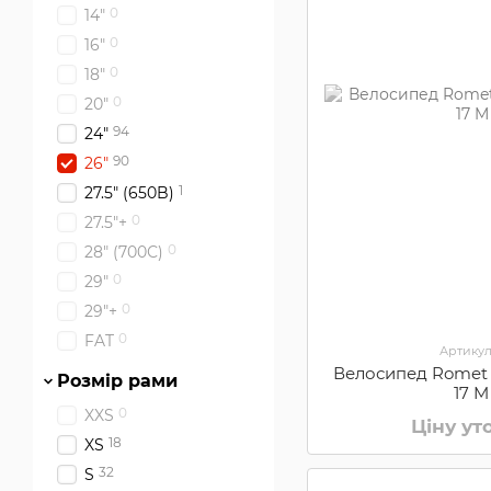
0
14"
0
16"
0
18"
0
20"
94
24"
90
26"
1
27.5" (650B)
0
27.5"+
0
28" (700С)
0
29"
0
29"+
0
FAT
Артикул
Велосипед Romet 1
Розмір рами
17 M
0
XXS
Ціну у
18
XS
32
S