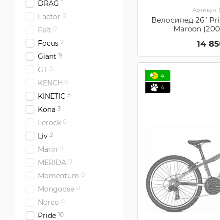
1
DRAG
Артикул:
0
Factor
Велосипед 26" Prid
Maroon (20
0
Felt
2
14 8
Focus
9
Giant
0
GT
4
0
KENCH
4
5
KINETIC
3
Kona
0
Lerock
2
Liv
0
Marin
0
MERIDA
0
Momentum
0
Mongoose
0
Norco
10
Pride