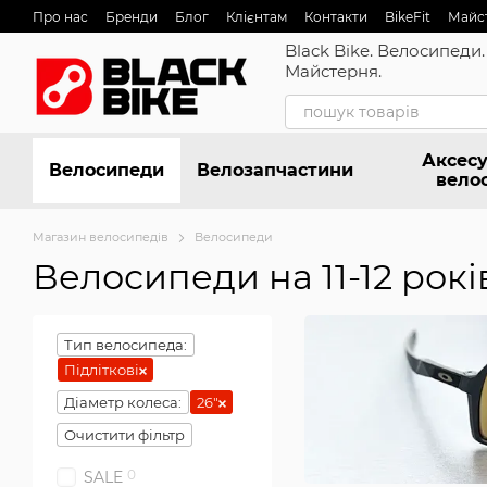
Перейти до основного контенту
Про нас
Бренди
Блог
Клієнтам
Контакти
BikeFit
Майс
Black Bike. Велосипеди.
Майстерня.
Аксесу
Велосипеди
Велозапчастини
вело
Магазин велосипедів
Велосипеди
Велосипеди на 11-12 рокі
Тип велосипеда:
Підліткові
Діаметр колеса:
26"
Очистити фільтр
0
SALE