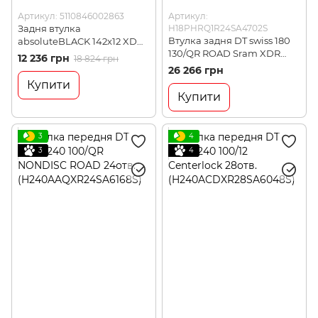
Артикул: 5110846002863
Артикул:
Задня втулка
H18PHRQ1R24SA4702S
Втулка задня DT swiss 180
absoluteBLACK 142x12 XD
130/QR ROAD Sram XDR
червона (Z- RH142XD RD)
12 236 грн
18 824 грн
24отв.
26 266 грн
EXP(H18PHRQ1R24SA4702S)
Купити
Купити
3
4
3
4