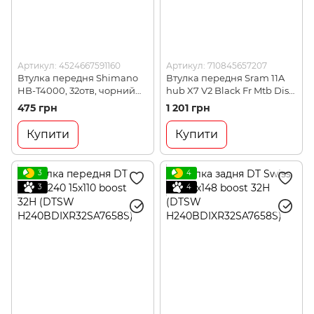
Артикул: 4524667591160
Артикул: 710845657207
Втулка передня Shimano
Втулка передня Sram 11A
HB-T4000, 32отв, чорний
hub X7 V2 Black Fr Mtb Disc
(HBT4000BL)
Hub (00.2015.081.200)
475 грн
1 201 грн
Купити
Купити
3
4
3
4