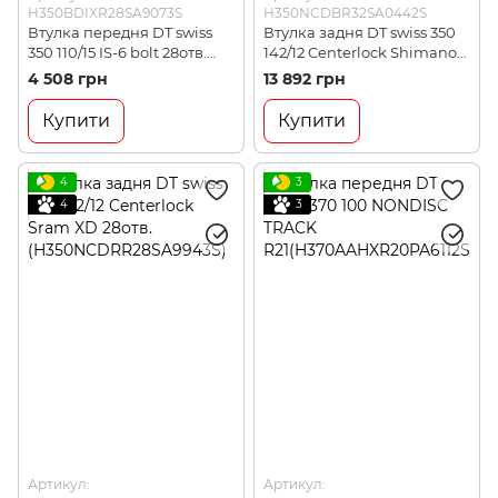
H350BDIXR28SA9073S
H350NCDBR32SA0442S
Втулка передня DT swiss
Втулка задня DT swiss 350
350 110/15 IS-6 bolt 28отв.
142/12 Centerlock Shimano
(H350BDIXR28SA9073S)
SL 32отв.
4 508 грн
13 892 грн
(H350NCDBR32SA0442S)
Купити
Купити
4
3
4
3
Артикул:
Артикул: