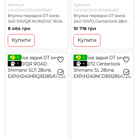
Артикул:
Артикул:
H240AAQXR24SA6168S
H240ACDXR28SA6048S
Втулка передня DT swiss
Втулка передня DT swiss
240 100/QR NONDISC ROAD
240 100/12 Centerlock 28отв.
24отв.
(H240ACDXR28SA6048S)
8 464 грн
10 718 грн
(H240AAQXR24SA6168S)
Купити
Купити
4
4
4
4