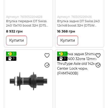
Артикул: 7613052204628
Артикул: 7613052261416
Втулка передня DT Swiss
Втулка задня DT Swiss 240
240 15х110 boost 32H (DTSW
12х148 boost 32H (DTSW
H240BDIXR32SA7658S)
H240BDIXR32SA7658S)
8 932 грн
16 368 грн
Купити
Купити
3
3
3
3