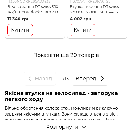
H350NCDRR28SA9943S
H370AAHXR20PA6112S
Втулка задня DT swiss 350
Втулка передня DT swiss
142/12 Centerlock Sram XD
370 100 NONDISC TRACK
28отв.
R21(H370AAHXR20PA6112S)
13 340 грн
4 002 грн
(H350NCDRR28SA9943S)
Купити
Купити
Показати ще 20 товарів
Назад
Вперед
1
з 15
Якісна втулка на велосипед - запорука
легкого ходу
Вільне обертання колеса стає можливим виключно
завдяки якісним втулкам. Вони складаються в з вісі,
корпуса та підшипників та всі ці деталі мають бути
належної якості.
Розгорнути