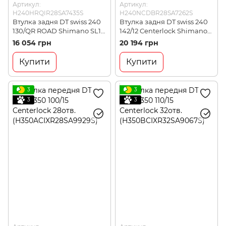
Артикул:
Артикул:
H240HRQIR28SA7435S
H240NCDBR28SA7262S
Втулка задня DT swiss 240
Втулка задня DT swiss 240
130/QR ROAD Shimano SL11
142/12 Centerlock Shimano
28отв.
SL 28отв.
16 054 грн
20 194 грн
EXP(H240HRQIR28SA7435S)
EXP(H240NCDBR28SA7262S
)
Купити
Купити
3
3
3
3