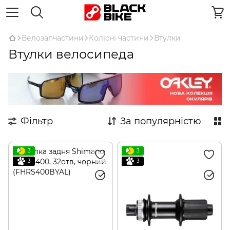
Велозапчастини
Колісні частини
Втулки
Втулки велосипеда
Фільтр
За популярністю
3
3
3
3