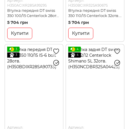
Артикул:
Артикул:
H350ACIXR28SA9929S
H350BCIXR32SA9067S
Втулка передня DT swiss
Втулка передня DT swiss
350 100/15 Centerlock 28отв.
350 110/15 Centerlock 32отв.
(H350ACIXR28SA9929S)
(H350BCIXR32SA9067S)
5 704 грн
5 704 грн
Купити
Купити
3
4
3
4
Артикул:
Артикул: