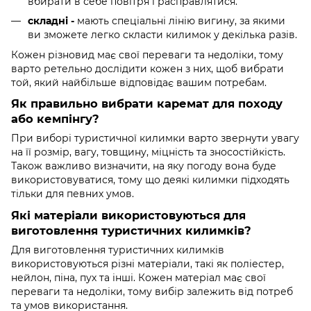
вбирати в себе повітря і расправлятися.
складні -
мають спеціальні лінію вигину, за якими
ви зможете легко скласти килимок у декілька разів.
Кожен різновид має свої переваги та недоліки, тому
варто ретельно дослідити кожен з них, щоб вибрати
той, який найбільше відповідає вашим потребам.
Як правильно вибрати каремат для походу
або кемпінгу?
При виборі туристичної килимки варто звернути увагу
на її розмір, вагу, товщину, міцність та зносостійкість.
Також важливо визначити, на яку погоду вона буде
використовуватися, тому що деякі килимки підходять
тільки для певних умов.
Які матеріали використовуються для
виготовлення туристичних килимків?
Для виготовлення туристичних килимків
використовуються різні матеріали, такі як поліестер,
нейлон, піна, пух та інші. Кожен матеріал має свої
переваги та недоліки, тому вибір залежить від потреб
та умов використання.