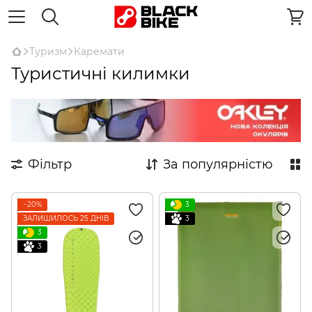
Туризм
Каремати
Туристичні килимки
Фільтр
За популярністю
−20%
3
ЗАЛИШИЛОСЬ 25 ДНІВ
3
3
3