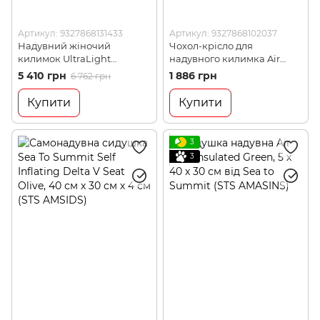
Артикул: 9327868131433
Артикул: 9327868102037
Надувний жіночий
Чохол-крісло для
килимок UltraLight
надувного килимка Air
Insulated Mat 2020,
Chair 2020, 186см, Black від
5 410 грн
1 886 грн
6 762 грн
168х55х5см, Coral від Sea to
Sea to Summit (STS
Summit (STS AMULINS_WR)
AMAIRCR)
Купити
Купити
3
3