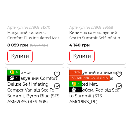
Артикул: 9327868131570
Артикул: 9327868139668
Надувний килимок
Килимок самонадувний
Comfort Plus Insulated Mat
Sea to Summit Self Inflating
2020, 183х55х6.3см, Red від
Camp Plus Mat, Moss,
8 059 грн
4 140 грн
10 074 грн
Sea to Summit (STS
Regular, 183x51x7.5см (STS
AMCPINS_R)
AMSICAPLR)
Купити
Купити
4
−20%
4
ЗАЛИШИЛОСЬ 25 ДНІВ
4
4