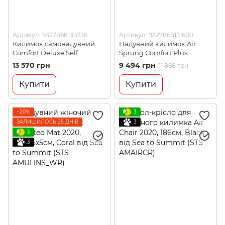
Артикул: 9327868139736
Артикул: 9327868131600
Килимок самонадувний
Надувний килимок Air
Comfort Deluxe Self
Sprung Comfort Plus
Inflating Camper Van від
Insulated Mat, 201х64х8см,
13 570 грн
9 494 грн
11 868 грн
Sea To Summit, Byron Blue
Red від Sea to Summit (STS
(STS ASM2065-01361608)
AMCPINS_RL)
Купити
Купити
−20%
3
ЗАЛИШИЛОСЬ 25 ДНІВ
3
3
3