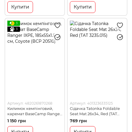
Купити
Купити
3
3
Артикул: 4820261870268
Артикул: 4013236335125
Килимок кемпінговий,
Сідачка Tatonka Foldable
каремат BaseCamp Ranger
Seat Mat 26x34, Red (TAT
IXPE, 185х55х1.5 см, Coyote
3235.015)
1 150 грн
769 грн
(BCP 20510)
Купити
Купити