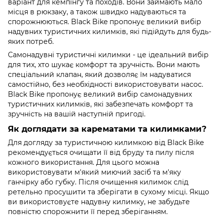
варіант для кемпінгу та походів. Вони займають мало
місця в рюкзаку, а також швидко надуваються та
спорожнюються. Black Bike пропонує великий вибір
надувних туристичних килимків, які підійдуть для будь-
яких потреб.
Самонадувні туристичні килимки - це ідеальний вибір
для тих, хто шукає комфорт та зручність. Вони мають
спеціальний клапан, який дозволяє їм надуватися
самостійно, без необхідності використовувати насос.
Black Bike пропонує великий вибір самонадувних
туристичних килимків, які забезпечать комфорт та
зручність на вашій наступній пригоді.
Як доглядати за карематами та килимками?
Для догляду за туристичною килимкою від Black Bike
рекомендується очищати її від бруду та пилу після
кожного використання. Для цього можна
використовувати м'який миючий засіб та м'яку
ганчірку або губку. Після очищення килимок слід
ретельно просушити та зберігати в сухому місці. Якщо
ви використовуєте надувну килимку, не забудьте
повністю спорожнити її перед зберіганням.