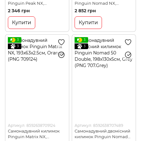
Pinguin Peak NX,
Pinguin Nomad NX,
184x55x2.5см, Petrol (PNG
194x64x3.8см, Grey (PNG
2 346 грн
2 852 грн
716160)
715385)
Купити
Купити
3
3
3
3
Артикул: 8592638709124
Артикул: 8592638707489
Самонадувний килимок
Самонадувний двомісний
Pinguin Matrix NX,
килимок Pinguin Nomad