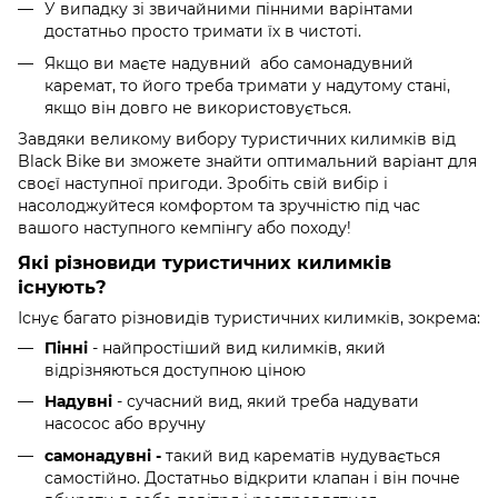
У випадку зі звичайними пінними варінтами
достатньо просто тримати їх в чистоті.
Якщо ви маєте надувний або самонадувний
каремат, то його треба тримати у надутому стані,
якщо він довго не використовується.
Завдяки великому вибору туристичних килимків від
Black Bike ви зможете знайти оптимальний варіант для
своєї наступної пригоди. Зробіть свій вибір і
насолоджуйтеся комфортом та зручністю під час
вашого наступного кемпінгу або походу!
Які різновиди туристичних килимків
існують?
Існує багато різновидів туристичних килимків, зокрема:
Пінні
- найпростіший вид килимків, який
відрізняються доступною ціною
Надувні
- сучасний вид, який треба надувати
насосос або вручну
самонадувні -
такий вид карематів нудувається
самостійно. Достатньо відкрити клапан і він почне