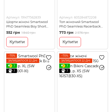
Артикул: 191477562839
Артикул: 605284872208
Шорти жіночі Smartwool
Топ жіночий Smartwool
PhD Seamless Boy Short
PhD Seamless Racerback
Black, р. XS (SW 16027.001-
Bra Black, р. S (SW
552 грн
773 грн
1 840 грн
2 576 грн
XS)
SO160.001-S)
Купити
Купити
−70%
−70%
ЗАЛИШИЛОСЯ 22 ДНІ
ЗАЛИШИЛОСЯ 22 ДНІ
3
3
3
3