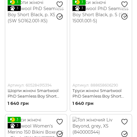
3
3
3
3
Артикул: 605284915394
Артикул: 888658606290
Шорти жіночі Smartwool
Труси жіночі Smartwool
PhD Seamless Boy Short
PhD Seamless Boy Short
Black, р. XS (SW SO162.001-
Black, р. S (SW 15001.001-S)
1 640 грн
1 640 грн
XS)
3
3