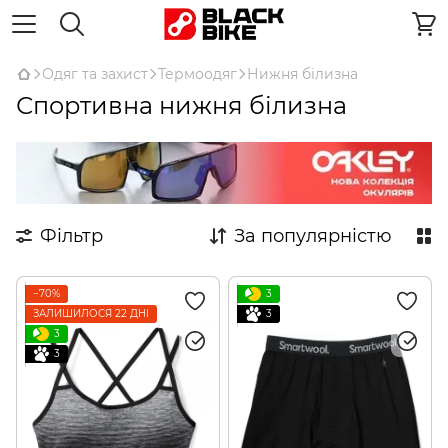
Одяг та захист
Термоодяг
Нижня білизна
Спортивна нижня білизна
Фільтр
За популярністю
−70%
3
ЗАЛИШИЛОСЯ 22 ДНІ
3
3
3