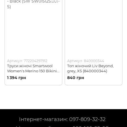
Артикул: 772204297912
Артикул: 840000344
Труси жіночі Smartwool
Топ жіночий Liv Beyond,
Women's Merino 150 Bikini
grey, XS (840000344)
Boxed, S - Black (SW
1 394 грн
840 грн
SW015125.001-S)
Інтернет-магазин: 097-809-32-32