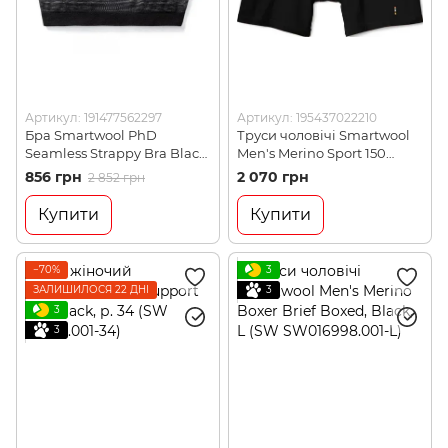
Артикул: 191477562297
Артикул: 195437022210
Бра Smartwool PhD
Труси чоловічі Smartwool
Seamless Strappy Bra Black,
Men's Merino Sport 150
р. L (SW 16023.001-L)
Boxer Brief Boxed, S - Black
856 грн
2 070 грн
2 852 грн
(SW SW017342.001-S)
Купити
Купити
−70%
3
ЗАЛИШИЛОСЯ 22 ДНІ
3
3
3