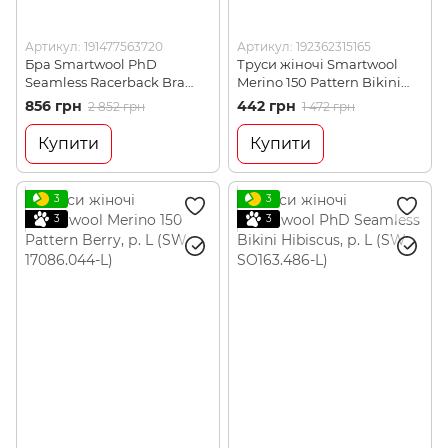
Артикул: 191477563720
Артикул: 192362315165
Бра Smartwool PhD
Труси жіночі Smartwool
Seamless Racerback Bra
Merino 150 Pattern Bikini
Black, р. XL (SW 16024.001-
Cascade Purple, р. XS (SW
856 грн
442 грн
2 852 грн
1 472 грн
Xl)
16157.B30-XS)
Купити
Купити
3
3
3
3