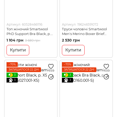
Артикул: 605284661116
Артикул: 196246591072
Топ жіночий Smartwool
Труси чоловічі Smartwool
PhD Support Bra Black, р.
Men's Merino Boxer Brief
34 (SW SO150.001-34)
Boxed, Black, L (SW
1 104 грн
2 530 грн
3 680 грн
SW016998.001-L)
Купити
Купити
−70%
−70%
ЗАЛИШИЛОСЯ 22 ДНІ
ЗАЛИШИЛОСЯ 22 ДНІ
3
3
3
3