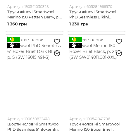
Артикул: 190541030328
Артикул: 605284966570
Труси жіночі Smartwool
Труси жіночі Smartwool
Merino 150 Pattern Berry, р.
PhD Seamless Bikini
L (SW 17086.044-L)
Hibiscus, р. L (SW
1 360 грн
1 230 грн
SO163.486-L)
3
3
3
3
Артикул: 190850822478
Артикул: 190541041706
Шорти чоловічі Smartwool
Труси чоловічі Smartwool
PhD Seamless 6" Boxer Brief
Merino 150 Boxer Brief