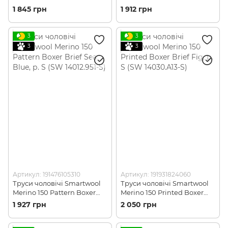
Dark Blue, р. S (SW
Black, р. XXL (SW
1 845 грн
1 912 грн
16015.491-S)
SW014011.001-XXL)
3
3
3
3
Артикул: 191476105310
Артикул: 191931824060
Труси чоловічі Smartwool
Труси чоловічі Smartwool
Merino 150 Pattern Boxer
Merino 150 Printed Boxer
Brief Sea Blue, р. S (SW
Brief Fig, р. S (SW 14030.A13-
1 927 грн
2 050 грн
14012.951-S)
S)