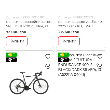
Артикул: 423304.7959.012
Артикул: 7616185377917
Велосипед шосейний Scott
Велосипед Scott Addict 40,
SPEEDSTER 20 25, blue, XL
2026, Black KH, L (SCT
(423304.7959.012)
425357.3020.010)
75 000 грн
183 600 грн
Купити
Купити
7
7
7
7