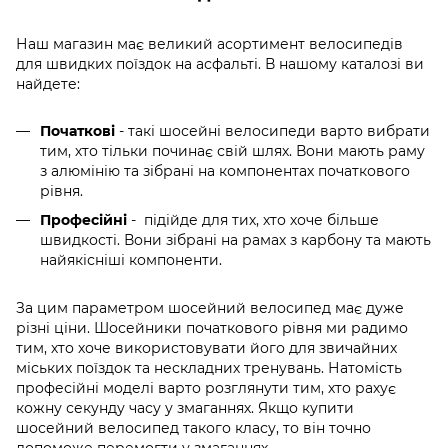
Наш магазин має великий асортимент велосипедів
для швидких поїздок на асфальті. В нашому каталозі ви
найдете:
Початкові
- такі шосейні велосипеди варто вибрати
тим, хто тільки починає свій шлях. Вони мають раму
з алюмінію та зібрані на компонентах початкового
рівня.
Професійні
- підійде для тих, хто хоче більше
швидкості. Вони зібрані на рамах з карбону та мають
найякісніші компоненти.
За цим параметром шосейний велосипед має дуже
різні ціни. Шосейники початкового рівня ми радимо
тим, хто хоче використовувати його для звичайних
міських поїздок та нескладних тренувань. Натомість
професійні моделі варто розглянути тим, хто рахує
кожну секунду часу у змаганнях. Якщо купити
шосейний велосипед
такого класу, то він точно