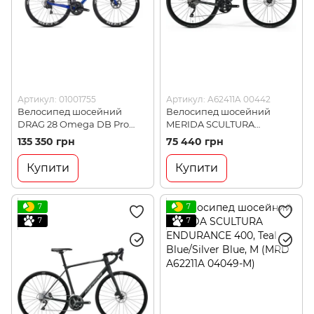
Артикул: 01001755
Артикул: A62411A 00442
Велосипед шосейний
Велосипед шосейний
DRAG 28 Omega DB Pro
MERIDA SCULTURA
105-21 R7000 M-520 21
ENDURANCE GR 500 II1,
135 350 грн
75 440 грн
Blue/White (01001755)
MATT COOL GREY, XL
(A62411A 00442)
Купити
Купити
7
7
7
7