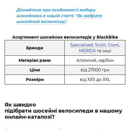
Дізнайтеся про особливості вибору
шосейника в нашій статті: "
Як вибрати
шосейний велосипед"
.
Асортимент шосейних велосипедів у BlackBike
Specialized
,
Scott
,
Giant
,
Бренди
MERIDA
та інші
Матеріал рами
Алюміній, карбон
Ціни
від 27000 грн
Розміри
від XXS до XXL
Як швидко
підібрати
шосейні велосипеди
в нашому
онлайн-каталозі?