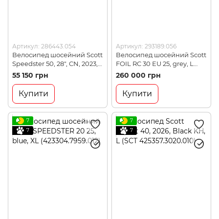
Артикул: 286443.054
Артикул: 293189.056
Велосипед шосейний Scott
Велосипед шосейний Scott
Speedster 50, 28", CN, 2023,
FOIL RC 30 EU 25, grey, L
White, M54 (286443.054)
(293189.056)
55 150 грн
260 000 грн
Купити
Купити
7
7
7
7