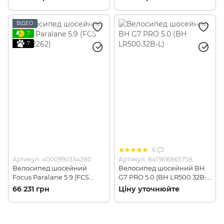
ВІДЕО
7
7
6
Артикул: 4000990334280
Артикул: 8413616865758
Велосипед шосейний
Велосипед шосейний BH
Focus Paralane 5.9 (FCS
G7 PRO 5.0 (BH LR500.32B-
633012262)
L)
66 231 грн
Ціну уточнюйте