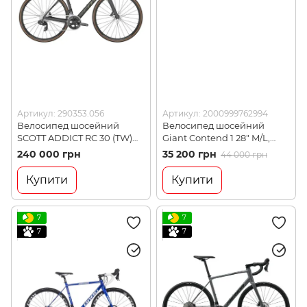
Артикул: 290353.056
Артикул: 2000999762994
Велосипед шосейний
Велосипед шосейний
SCOTT ADDICT RC 30 (TW)
Giant Contend 1 28" M/L,
23, L (290353.056)
Coal (GNT 90003015)
240 000 грн
35 200 грн
44 000 грн
Купити
Купити
7
7
7
7