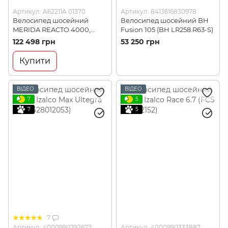
Артикул: A62211A 01370
Артикул: 8413616830978
Велосипед шосейний
Велосипед шосейний BH
MERIDA REACTO 4000,
Fusion 105 (BH LR258.R63-S)
GLOSSY RED/MATT BLACK,
122 498 грн
53 250 грн
XXS (A62211A 01370)
Купити
ВІДЕО
ВІДЕО
7
5
7
5
7
Артикул: 4000990292672
Артикул: 4000990333887