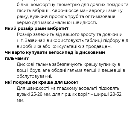
більш комфортну геометрію для довгих поїздок та
гасить вібрації. Аеро-шоссе має аеродинамічну
раму, вузький профіль труб та оптимізоване
кермо для максимальної швидкості.
Який розмір рами вибрати?
Розмір залежить від вашого зросту та довжини
ніг. Зазвичай використовують таблиці підбору від
виробника або консультацію з продавцем.
Чи варто купувати велосипед із дисковими
гальмами?
Дискові гальма забезпечують кращу зупинку в
дощ і бруд, але ободні гальма легші й дешевші в
обслуговуванні.
Які покришки краще для шосе?
Для швидкості на гладкому асфальті підходять
вузькі 25-28 мм, для гірших доріг – ширші 28-32
мм.