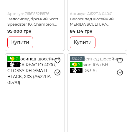
Артикул: 7616185219576
Артикул: A62211A 04041
Велосипед гірський Scott
Велосипед шосейний
Speedster 10, Champion
MERIDA SCULTURA
Black, L, 2026 (SCT
ENDURANCE 400, SILK
95 000 грн
84 134 грн
423303.CHAB-L)
BLACK(DARK SILVER), M
(A62211A 04041)
Купити
Купити
7
ВІДЕО
7
7
7