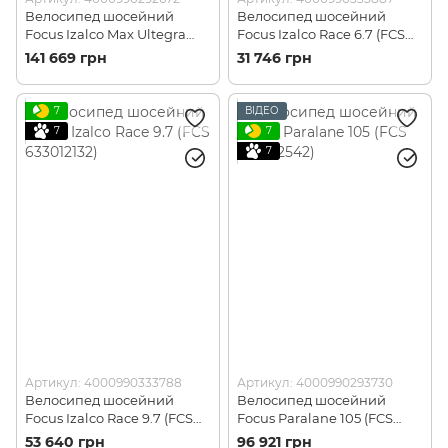
Велосипед шосейний
Велосипед шосейний
Focus Izalco Max Ultegra
Focus Izalco Race 6.7 (FCS
(FCS 628012053)
633012152)
141 669 грн
31 746 грн
7
ВІДЕО
7
7
7
Артикул: 4000990333788
Артикул: 4000990293730
Велосипед шосейний
Велосипед шосейний
Focus Izalco Race 9.7 (FCS
Focus Paralane 105 (FCS
633012132)
628012542)
53 640 грн
96 921 грн