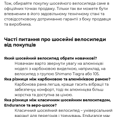
Тож, обирайте покупку шосейного велосипеда саме в
офіційних точках продажу. Тільки так ви можете бути
впевненим в його задовільному технічному стані та
стовідсотковому дотриманню гарантії з боку продавця
та виробника.
Часті питання про шосейні велосипеди
від покупців
Який шосейний велосипед обрати новачкові?
Новачкам варто звернути увагу на алюмінієві
моделі з карбоновою виделкою, наприклад, на
велосипед з групою Shimano Tiagra або 105.
Яка різниця між карбоновою та алюмінієвою рамою?
Карбонова рама легша, краще гасить вібрації та
забезпечує комфорт, тоді як алюмінієва більш
жорстка та доступна за ціною.
Яка різниця між класичним шосейним велосипедом,
Endurance та аеро-шоссе?
Класичний шосейний велосипед – універсальний
варіант для перегонів і тренувань. Endurance має