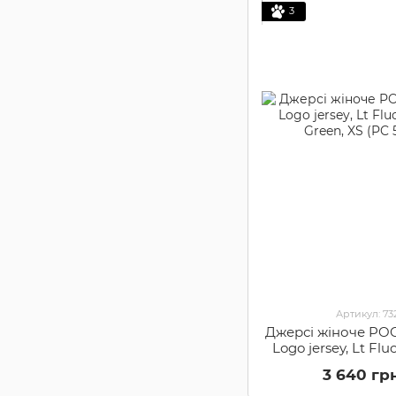
3
Артикул: 7
Джерсі жіноче POC
Logo jersey, Lt Flu
Green, XS (PC
3 640 гр