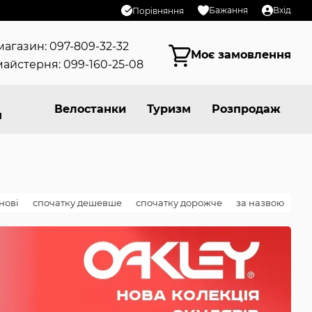
Бажання
Вхід
Порівняння
магазин: 097-809-32-32
Моє замовлення
айстерня: 099-160-25-08
Велостанки
Туризм
Розпродаж
я
нові
спочатку дешевше
спочатку дорожче
за назвою