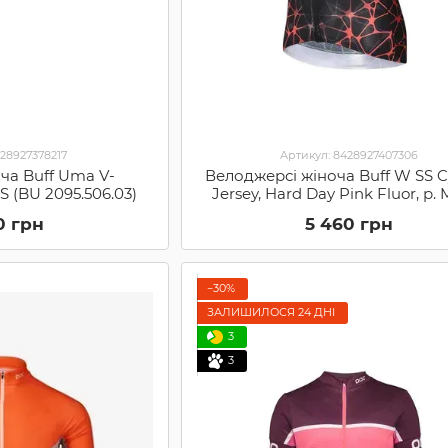
428927378217
Артикул: 8428927407306
ча Buff Uma V-
Велоджерсі жіноча Buff W SS C
, S (BU 2095.506.03)
Jersey, Hard Day Pink Fluor, р.
2124.522.04)
0 грн
5 460 грн
−30%
ЗАЛИШИЛОСЯ 24 ДНІ
3
3