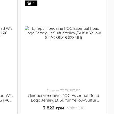
3
Артикул: 7325549971226
ad W's
Джерсі чоловіче POC Essential Road
S (PC
Logo Jersey, Lt Sulfur Yellow/Sulfur
Yellow, S (PC 581318312SML1)
3 822 грн
5 460 грн