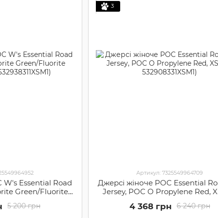
3
325549964952
Артикул: 7325549964709
 W's Essential Road
Джерсі жіноче POC Essential Ro
orite Green/Fluorite
Jersey, POC O Propylene Red, X
 532938311XSM1)
532908331XSM1)
н
4 368 грн
5 200 грн
6 240 грн