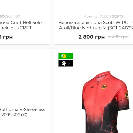
318572681460
Артикул: 7613317392978
ча Craft Bell Solo
Веломайка жіноча Scott W RC P
lack, p.L (CRFT
Atoll/Blue Nights, р.M (SCT 24179
.2411-L)
007)
3 грн
2 800 грн
4 000 грн
3
3