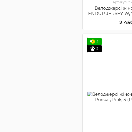
Артикул: 7
Велоджерсі жі
ENDUR JERSEY W,
(731857
2 45
3
3