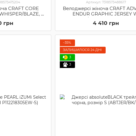
318573475204
Артикул: 7318573488617
ноча CRAFT CORE
Велоджерсі жіноча CRAFT AD
 WHISPER/BLAZE, M
ENDUR GRAPHIC JERSEY 
3475204)
GLORY/POP, S (73185734886
0 грн
4 410 грн
−35%
ЗАЛИШИЛОСЯ 24 ДНІ
3
3