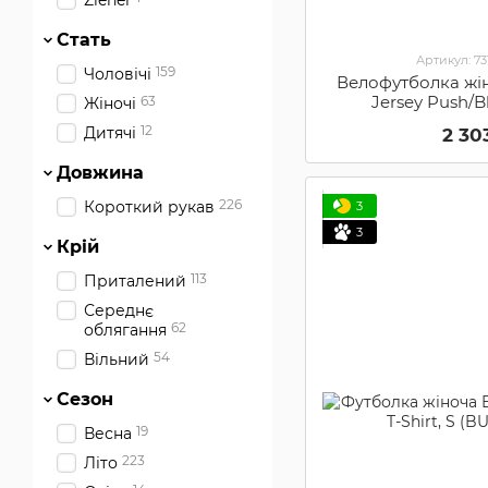
Ziener
Стать
Артикул: 7
159
Чоловічі
Велофутболка жіно
Jersey Push/B
63
Жіночі
1904971
12
Дитячі
2 30
Довжина
226
Короткий рукав
3
3
Крій
113
Приталений
Середнє
62
облягання
54
Вільний
Сезон
19
Весна
223
Літо