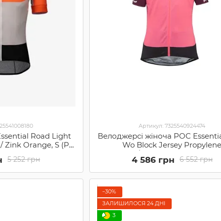
325541008180
Артикул: 7325540924474
sential Road Light
Велоджерсі жіноча POC Essenti
 / Zink Orange, S (PC
Wo Block Jersey Propylen
287SML1)
Red/Flerovium Pink, M (P
н
4 586 грн
5 252 грн
6 552 грн
SS18581518198MED1)
−30%
ЗАЛИШИЛОСЯ 24 ДНІ
3