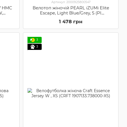
Артикул: 2000925800547
V HMC
Велотоп жіночій PEARL iZUMi Elite
W,
Escape, Light Blue/Grey, S (PI
17)
P112216255TE-S)
1 478 грн
3
3