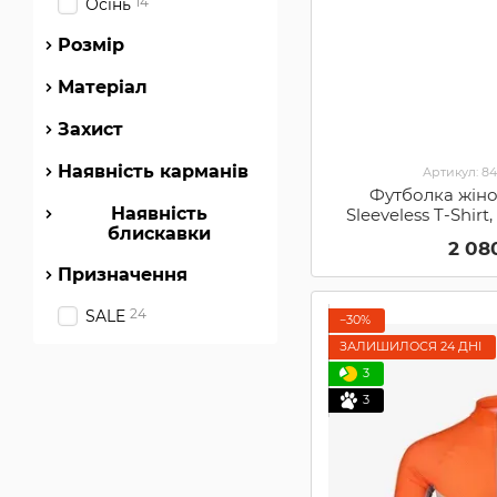
14
Осінь
Розмір
Матеріал
Захист
Наявність карманів
Артикул: 8
Футболка жіно
Наявність
Sleeveless T-Shirt
блискавки
2 08
Призначення
24
SALE
−30%
ЗАЛИШИЛОСЯ 24 ДНІ
3
3