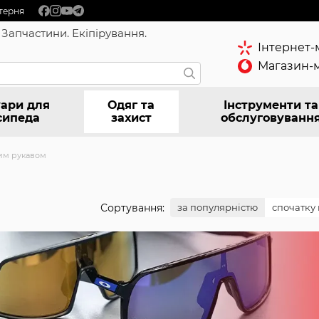
терня
 Запчастини. Екіпірування.
Інтернет-
Магазин-м
ари для
Одяг та
Інструменти та
сипеда
захист
обслуговуванн
ким рукавом
Сортування:
за популярністю
спочатку 