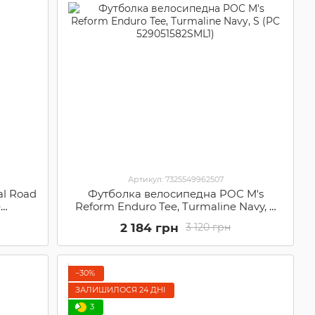
Артикул: 7325549962507
al Road
Футболка велосипедна POC M's
e
Reform Enduro Tee, Turmaline Navy, S
C
(PC 529051582SML1)
2 184 грн
3 120 грн
−30%
ЗАЛИШИЛОСЯ 24 ДНІ
3