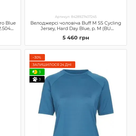
Артикул: 8428927407245
ro Blue
Велоджерсі чоловіча Buff M SS Cycling
2.5046-
Jersey, Hard Day Blue, р. M (BU
2123.707.04)
5 460 грн
−30%
ЗАЛИШИЛОСЯ 24 ДНІ
3
3