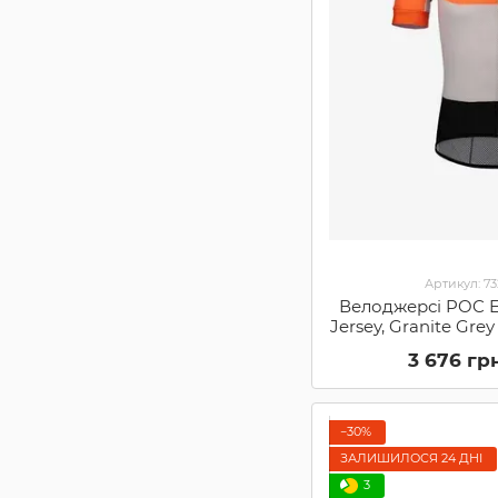
Артикул: 7
Велоджерсі POC Es
Jersey, Granite Grey
582128
3 676 гр
−30%
ЗАЛИШИЛОСЯ 24 ДНІ
3