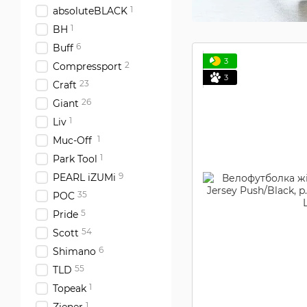
1
absoluteBLACK
1
BH
6
Buff
3
2
Compressport
3
23
Craft
26
Giant
1
Liv
1
Muc-Off
1
Park Tool
9
PEARL iZUMi
35
POC
5
Pride
54
Scott
6
Shimano
55
TLD
1
Topeak
1