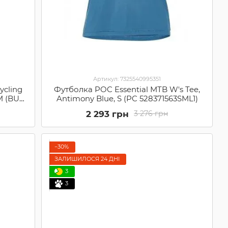
Артикул: 7325540995351
ycling
Футболка POC Essential MTB W's Tee,
 M (BU
Antimony Blue, S (PC 528371563SML1)
2 293 грн
3 276 грн
−30%
ЗАЛИШИЛОСЯ 24 ДНІ
3
3