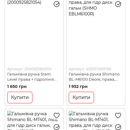
Артикул: 2000925821054
Артикул: 4550170615765
Гальмівна ручка Sram
Гальмівна ручка Shimano
Level права + гідролінія
BL-M6100 Deore, права,
(2000925821054)
для гідр диск гальм (SHMO
1 650 грн
1 952 грн
EBLM6100R)
Купити
Купити