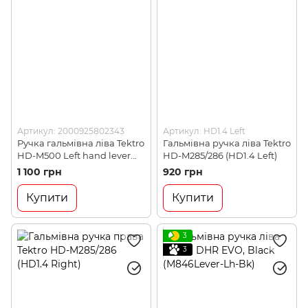
Артикул: 2000925802343
Артикул: HD1.4 Left
Ручка гальмівна ліва Tektro
Гальмівна ручка ліва Tektro
HD-M500 Left hand lever
HD-M285/286 (HD1.4 Left)
(TKR HD3.3-L)
1 100 грн
920 грн
Купити
Купити
3
3