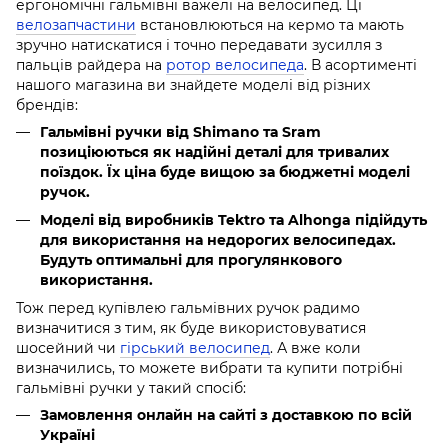
ергономічні гальмівні важелі на велосипед. Ці
велозапчастини
встановлюються на кермо та мають
зручно натискатися і точно передавати зусилля з
пальців райдера на
ротор велосипеда
. В асортименті
нашого магазина ви знайдете моделі від різних
брендів:
Гальмівні ручки від Shimano та Sram
позиціюються як надійні деталі для тривалих
поїздок. Їх ціна буде вищою за бюджетні моделі
ручок.
Моделі від виробників Tektro та Alhonga підійдуть
для використання на недорогих велосипедах.
Будуть оптимальні для прогулянкового
використання.
Тож перед купівлею гальмівних ручок радимо
визначитися з тим, як буде використовуватися
шосейний чи
гірський велосипед
. А вже коли
визначились, то можете вибрати та купити потрібні
гальмівні ручки у такий спосіб:
Замовлення онлайн на сайті з доставкою по всій
Україні