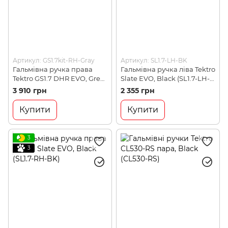
Артикул: GS1.7kit-RH-Gray
Артикул: SL1.7-LH-BK
Гальмівна ручка права
Гальмівна ручка ліва Tektro
Tektro GS1.7 DHR EVO, Grey
Slate EVO, Black (SL1.7-LH-
(GS1.7kit-RH-Gray)
BK)
3 910 грн
2 355 грн
Купити
Купити
3
3