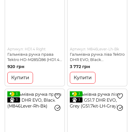
Артикул: HD1.4 Right
Артикул: M846Lever-Lh-Bk
Гальмівна ручка права
Гальмівна ручка ліва Tektro
Tektro HD-M285/286 (HD1.4
DHR EVO, Black
Right)
(M846Lever-Lh-Bk)
920 грн
3 772 грн
Купити
Купити
3
3
3
3