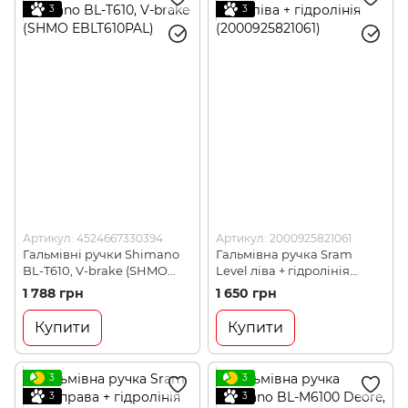
3
3
Артикул: 4524667330394
Артикул: 2000925821061
Гальмівні ручки Shimano
Гальмівна ручка Sram
BL-T610, V-brake (SHMO
Level ліва + гідролінія
EBLT610PAL)
(2000925821061)
1 788 грн
1 650 грн
Купити
Купити
3
3
3
3