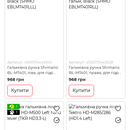
Артикул: 4550170443504
Артикул: 4550170443528
Гальмівна ручка Shimano
Гальмівна ручка Shimano
BL-MT401, ліва, для гідр
BL-MT401, права, для гідр
диск гальм, Black (SHMO
диск гальм, Black (SHMO
968 грн
968 грн
EBLMT401LLL)
EBLMT401RLL)
Купити
Купити
3
3