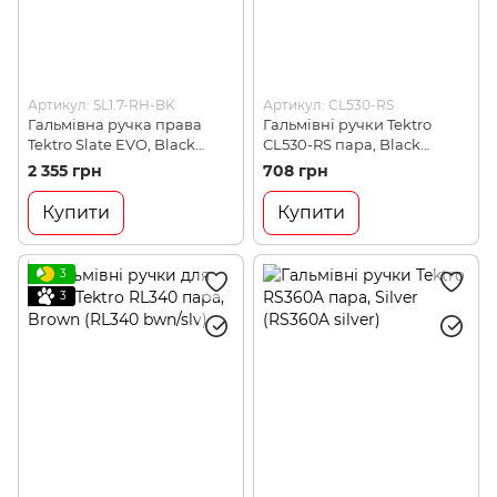
Артикул: SL1.7-RH-BK
Артикул: CL530-RS
Гальмівна ручка права
Гальмівні ручки Tektro
Tektro Slate EVO, Black
CL530-RS пара, Black
(SL1.7-RH-BK)
(CL530-RS)
2 355 грн
708 грн
Купити
Купити
3
3