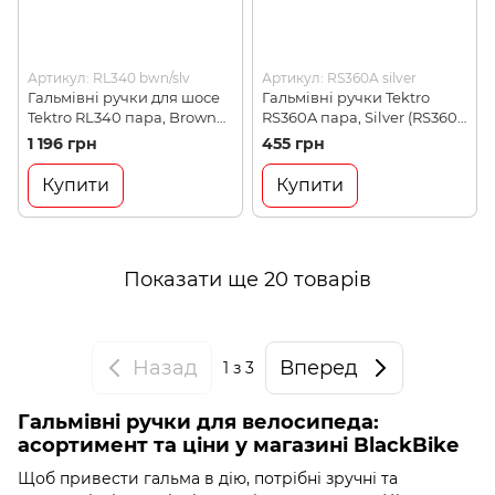
Артикул: RL340 bwn/slv
Артикул: RS360A silver
Гальмівні ручки для шосе
Гальмівні ручки Tektro
Tektro RL340 пара, Brown
RS360A пара, Silver (RS360A
(RL340 bwn/slv)
silver)
1 196 грн
455 грн
Купити
Купити
Показати ще 20 товарів
Назад
Вперед
1
з 3
Гальмівні ручки для велосипеда:
асортимент та ціни у магазині BlackBike
Щоб привести гальма в дію, потрібні зручні та