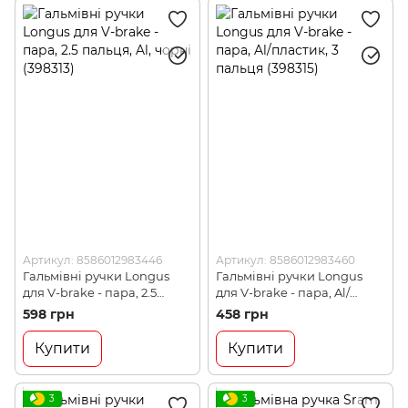
Артикул: 8586012983446
Артикул: 8586012983460
Гальмівні ручки Longus
Гальмівні ручки Longus
для V-brake - пара, 2.5
для V-brake - пара, Al/
пальця, Al, чорні (398313)
пластик, 3 пальця (398315)
598 грн
458 грн
Купити
Купити
3
3