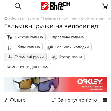
Велозапчастини
Гальма та комплектуючі
Гальмівні р
Гальмівні ручки на велосипед
Дискові гальма
Гідравлічні гальма
Обідні гальма
Гальмівні колодки
Гальмівні ручки
Ротор гальм
Компоненти для гальм
Фільтр
За популярністю