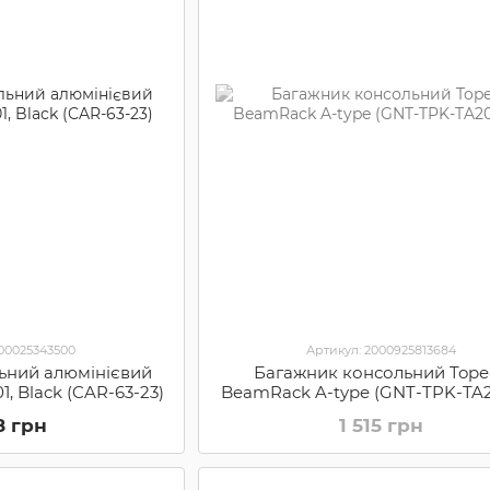
000025343500
Артикул: 2000925813684
ьний алюмінієвий
Багажник консольний Tope
1, Black (CAR-63-23)
BeamRack A-type (GNT-TPK-TA
8 грн
1 515 грн