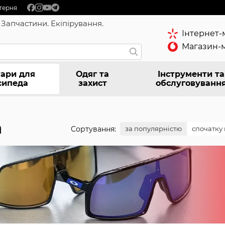
терня
 Запчастини. Екіпірування.
Інтернет-
Магазин-м
ари для
Одяг та
Інструменти та
сипеда
захист
обслуговуванн
а
Сортування:
за популярністю
спочатку 