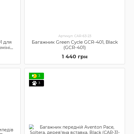
Артикул: CAR-63-23
1 для
Багажник Green Cycle GCR-401, Black
юміній
(GCR-401)
1 440 грн
3
3