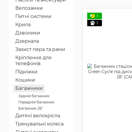
Велозамки
Питні системи
3
3
Крила
Дзвоники
Дзеркала
Захист пера та рами
Кріплення для
телефонів
Підніжки
Кошики
Багажники
Задній багажник
Передній багажник
Багажник 26"
Дитячі велокрісла
Тренувальні колеса