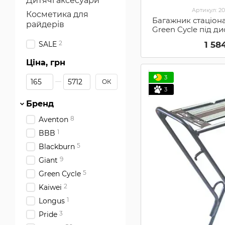
Дитячі аксесуари
Артикул: 2
Косметика для
Багажник стаціон
райдерів
Green Cycle під д
26-28' (
2
1 58
SALE
Ціна, грн
Від Ціна, грн
До Ціна, грн
3
ОК
3
Бренд
8
Aventon
1
BBB
5
Blackburn
9
Giant
5
Green Cycle
2
Kaiwei
1
Longus
3
Pride