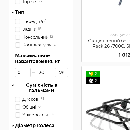
56
Topeak
Тип
8
Передній
63
Задній
Артикул: 2
12
Консольний
Стаціонарний баг
2
Комплектуючі
Rack 26"/700C, S
1 01
Максимальне
навантаження, кг
Від Максимальне навантаження, кг
До Максимальне навантаження, кг
ОК
3
3
Сумісність з
гальмами
31
Дискові
10
Обідні
41
Універсальні
Діаметр колеса