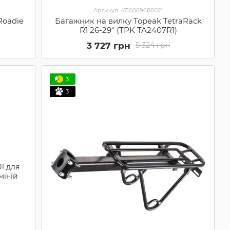
Артикул: 4710069688021
Roadie
Багажник на вилку Topeak TetraRack
)
R1 26-29" (TPK TA2407R1)
3 727 грн
5 324 грн
3
3