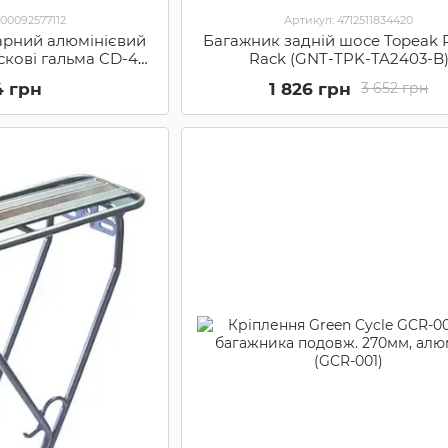
000092577112
Артикул: 4712511834420
арний алюмінієвий
Багажник задній шосе Topeak 
искові гальма CD-47
Rack (GNT-TPK-TA2403-B
CAR-47-25)
4 грн
1 826 грн
3 652 грн