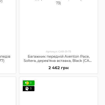
Артикул: CAR-31-73
ипедів
Багажник передній Aventon Pace,
77)
Soltera, дерев'яна вставка, Black (CAR-
31-73)
2 462 грн
3
3