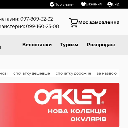
Бажання
Вхід
Порівняння
магазин: 097-809-32-32
Моє замовлення
айстерня: 099-160-25-08
Велостанки
Туризм
Розпродаж
я
нові
спочатку дешевше
спочатку дорожче
за назвою