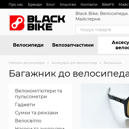
Перейти до основного контенту
Про нас
Бренди
Блог
Клієнтам
Контакти
BikeFit
Майс
Black Bike. Велосипеди.
Майстерня.
Аксесу
Велосипеди
Велозапчастини
вело
Магазин велосипедів
Аксесуари для велосипеда
Багажники
Багажник до велосипед
Велокомп'ютери та
пульсометри
Гаджети
Сумки та рюкзаки
Велосвітло
Насоси та аксесуари