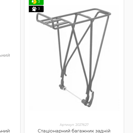
3
3
Артикул: 2027627
ьний
Стаціонарний багажник задній