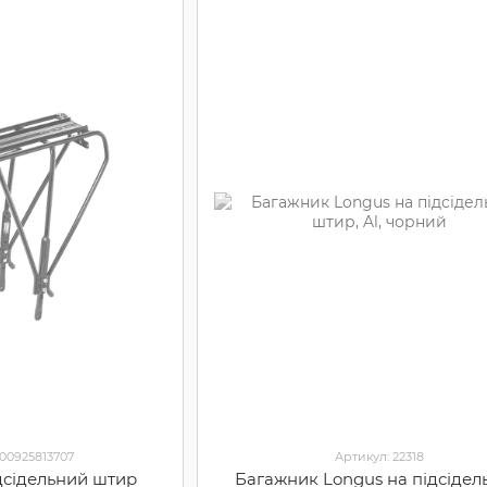
000925813707
Артикул: 22318
дсідельний штир
Багажник Longus на підсідел