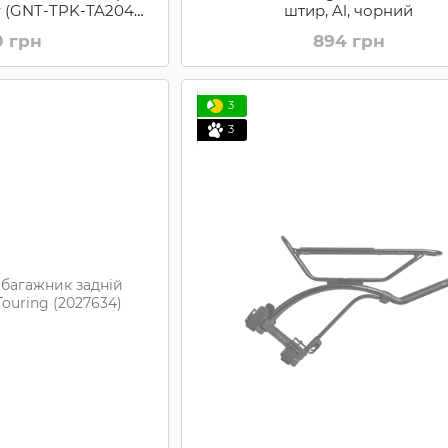
er (GNT-TPK-TA2046-
штир, Al, чорний
B)
0 грн
894 грн
3
3