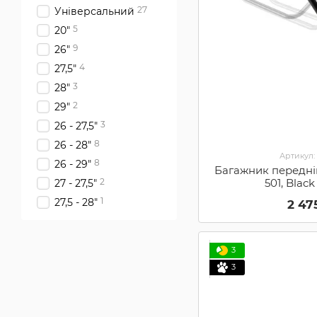
27
Універсальний
5
20"
9
26"
4
27,5"
3
28"
2
29"
3
26 - 27,5"
8
26 - 28"
Артикул:
8
26 - 29"
Багажник передні
501, Blac
2
27 - 27,5"
1
27,5 - 28"
2 47
3
3