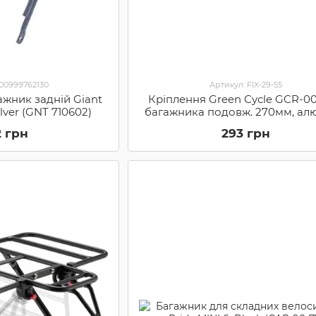
000999762130
Артикул: FIX-29-55
ажник задній Giant
Кріплення Green Cycle GCR-00
ilver (GNT 710602)
багажника подовж. 270мм, ал
(GCR-001)
2 грн
293 грн