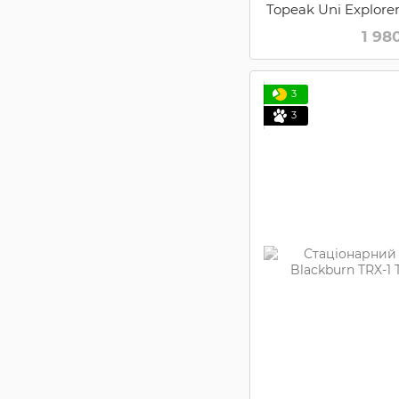
Topeak Uni Explor
1 98
3
3