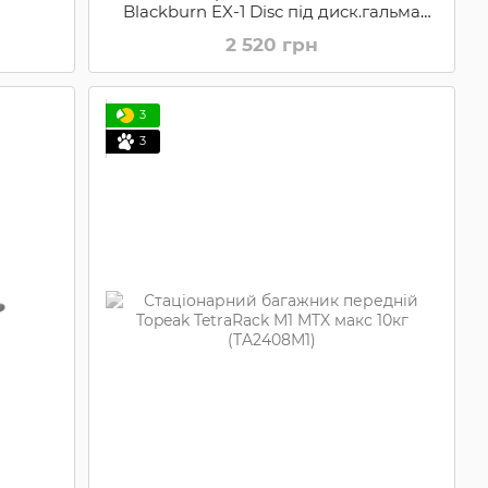
Blackburn EX-1 Disc під диск.гальма
(2027627)
2 520 грн
3
3