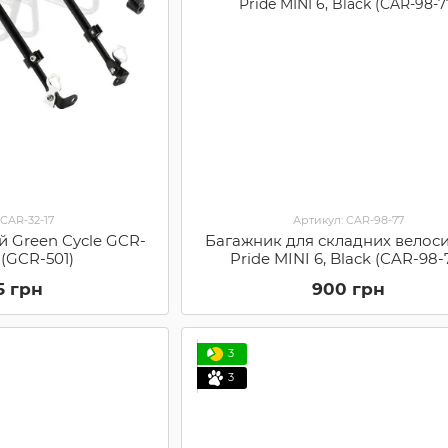
 CAR-32-17
Артикул: CAR-98-77
й Green Cycle GCR-
Багажник для складних велос
k (GCR-501)
Pride MINI 6, Black (CAR-98-
5 грн
900 грн
3
3