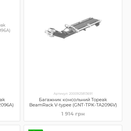
Артикул: 2000925813691
ak
Багажник консольний Topeak
2096A)
BeamRack V-typee (GNT-TPK-TA2096V)
1 914 грн