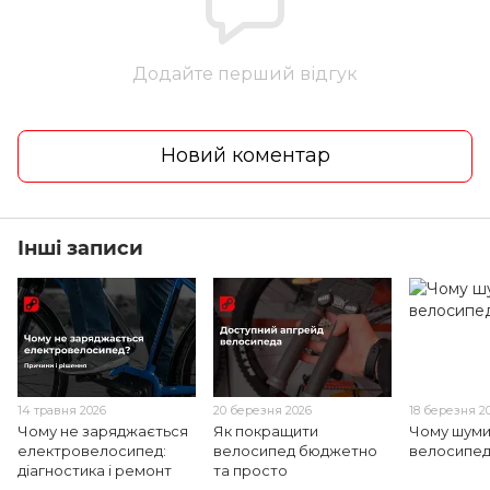
Додайте перший відгук
Новий коментар
Інші записи
14 травня 2026
20 березня 2026
18 березня 2
Чому не заряджається
Як покращити
Чому шуми
електровелосипед:
велосипед бюджетно
велосипе
діагностика і ремонт
та просто