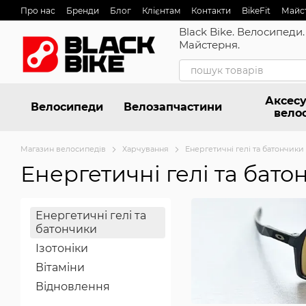
Перейти до основного контенту
Про нас
Бренди
Блог
Клієнтам
Контакти
BikeFit
Майс
Black Bike. Велосипеди.
Майстерня.
Аксесу
Велосипеди
Велозапчастини
вело
Магазин велосипедів
Харчування
Енергетичні гелі та батончики
Енергетичні гелі та бато
Енергетичні гелі та
батончики
Ізотоніки
Вітаміни
Відновлення