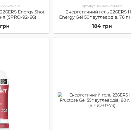
436567357325
Артикул: 8436567356069
 226ERS Energy Shot
Енергетичний гель 226ERS H
шня (SPRO-92-66)
Energy Gel 50г вуглеводів, 76 г
65-99)
 грн
184 грн