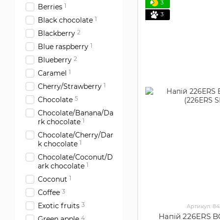
3
1
Berries
3
1
Black chocolate
2
Blackberry
1
Blue raspberry
2
Blueberry
1
Caramel
1
Cherry/Strawberry
5
Chocolate
Chocolate/Banana/Da
1
rk chocolate
Chocolate/Cherry/Dar
1
k chocolate
Chocolate/Coconut/D
1
ark chocolate
1
Coconut
3
Coffee
3
Exotic fruits
Артикул: 8
Напій 226ERS B
4
Green apple