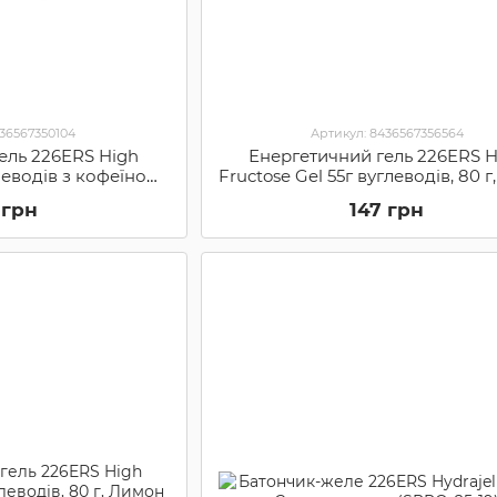
436567350104
Артикул: 8436567356564
ель 226ERS High
Енергетичний гель 226ERS H
леводів з кофеїном,
Fructose Gel 55г вуглеводів, 80 г
PRO-39-92)
(SPRO-07-73)
 грн
147 грн