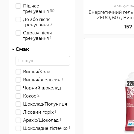
Під час
Артикул: 8
50
тренування
Енергетичний гель
ZERO, 60 г, Ви
До або після
31
тренування
157
Одразу після
1
тренування
Смак
1
Вишня/Кола
1
Вишня/апельсин
1
Чорний шоколад
2
Кокос
1
Шоколад/Полуниця
1
Лісовий горіх
1
Арахіс/Шоколад
1
Шоколадне тістечко