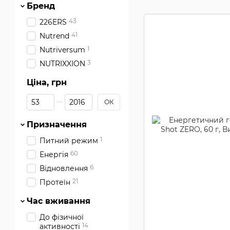
Бренд
43
226ERS
41
Nutrend
1
Nutriversum
3
NUTRIXXION
Ціна, грн
Від Ціна, грн
До Ціна, грн
ОК
Призначення
1
Питний режим
60
Енергія
6
Відновлення
21
Протеїн
Час вживання
До фізичної
14
активності