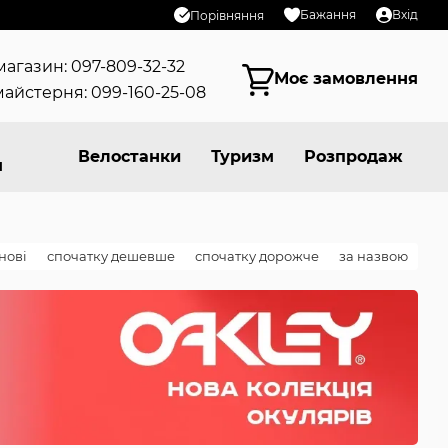
Бажання
Вхід
Порівняння
магазин: 097-809-32-32
Моє замовлення
айстерня: 099-160-25-08
Велостанки
Туризм
Розпродаж
я
нові
спочатку дешевше
спочатку дорожче
за назвою