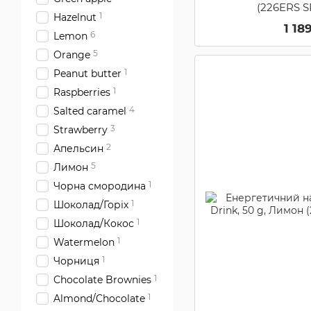
(226ERS S
1
Hazelnut
1 18
6
Lemon
5
Orange
1
Peanut butter
1
Raspberries
4
Salted caramel
3
Strawberry
2
Апельсин
5
Лимон
1
Чорна смородина
1
Шоколад/Горіх
1
Шоколад/Кокос
1
Watermelon
1
Чорниця
1
Chocolate Brownies
1
Almond/Chocolate