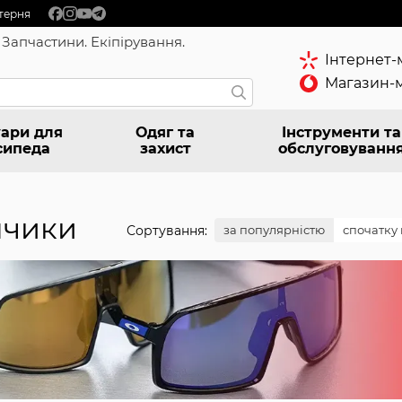
терня
 Запчастини. Екіпірування.
Інтернет-
Магазин-м
ари для
Одяг та
Інструменти та
сипеда
захист
обслуговуванн
нчики
Сортування:
за популярністю
спочатку 