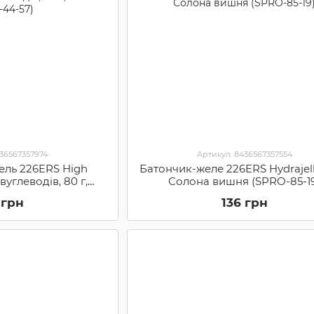
436567357974
Артикул: 8436567357554
ель 226ERS High
Батончик-желе 226ERS Hydrajelly
 вуглеводів, 80 г,
Солона вишня (SPRO-85-1
PRO-44-57)
 грн
136 грн