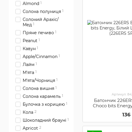
1
Almond
1
Солона полуниця
Солоний Арахіс/
1
Мед
1
Пряне печиво
1
Peanut
1
Кавун
1
Apple/Cinnamon
1
Лайм
1
М'ята
1
М'ята/Чорниця
1
Солона вишня
Артикул: 8
1
Солона карамель
Батончик 226ER
1
Булочка з корицею
Choco bits Energ
Полуниця (226
2
Кола
136
1
Шоколадний брауні
2
Apricot