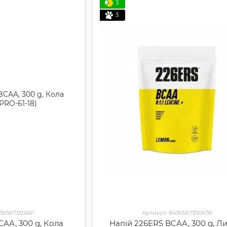
3
3
436567350661
Артикул: 8436567350678
CAA, 300 g, Кола
Напій 226ERS BCAA, 300 g, Л