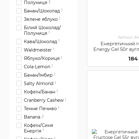
3
Полуниця
1
Банан/Шоколад
1
Зелене яблуко
Білий Шоколад/
1
Полуниця
Артикул: 8
1
Кава/Шоколад
Енергетичний г
Energy Gel 50г вуг
1
Waldmeister
Вишня (S
1
184
Яблуко/Кориця
1
Cola-Lemon
1
Банан/Імбир
1
Salty Almond
1
Кофеїн/Банан
1
Cranberry Cashew
1
Темне Печиво
2
Banana
Кофеїн/Синя
1
Енергія
1