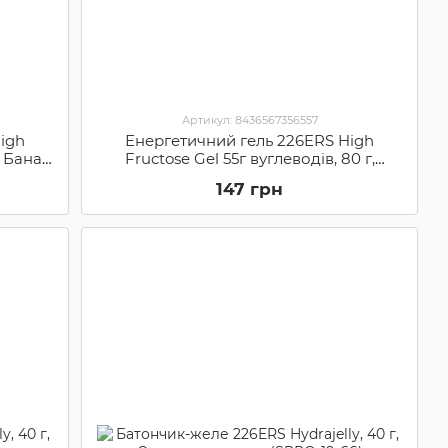
Артикул: 8436567356557
igh
Енергетичний гель 226ERS High
, Банан
Fructose Gel 55г вуглеводів, 80 г,
Полуниця (SPRO-34-26)
147 грн