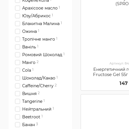
Кофеїн/Кола
1
Арахісоое масло
1
Юзу/Абрикос
1
Блакитна Малина
1
Ожина
1
Тропічне манго
1
Ваніль
1
Ромовий Шоколад
2
Манго
Артикул: 8
Енергетичний г
1
Cola
Fructose Gel 55г
1
Шоколад/Какао
Лимон (S
147
2
Caffeine/Cherry
2
Вишня
1
Tangerine
1
Нейтральний
1
Beetroot
3
Банан