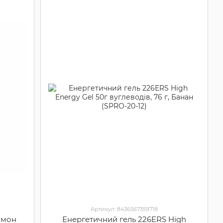
Артикул: 8436567359718
имон
Енергетичний гель 226ERS High