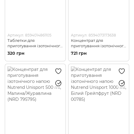
Артикул: 8594014861105
Артикул: 8594073173638
Таблетки для
Концентрат для
приготування ізотонічного
приготування ізотонічного
напою Nutrend Isodrinx 12
напою Nutrend Unisport
320 грн
721 грн
Tabs (NRD 02026)
1000 ml, Гіркий Лимон
(NRD 833833)