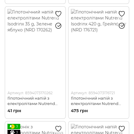
Чорна смородина (NRD
00868)
Артикул: 8594073170262
Артикул: 8594073176721
Гіпотонічний напій з
Гіпотонічний напій з
електролітами Nutrend
електролітами Nutrend
Isodrinx 35 g, Зелене
Isodrinx 420 g, Грейпфрут
41 грн
475 грн
яблуко (NRD 170262)
(NRD 176721)
3
3