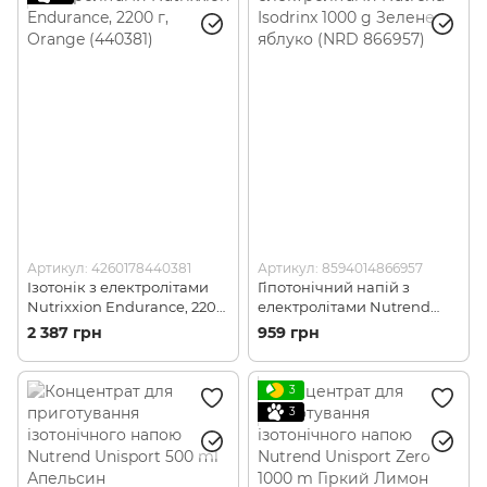
Артикул: 4260178440381
Артикул: 8594014866957
Ізотонік з електролітами
Гіпотонічний напій з
Nutrixxion Endurance, 2200
електролітами Nutrend
г, Orange (440381)
Isodrinx 1000 g Зелене
2 387 грн
959 грн
яблуко (NRD 866957)
3
3