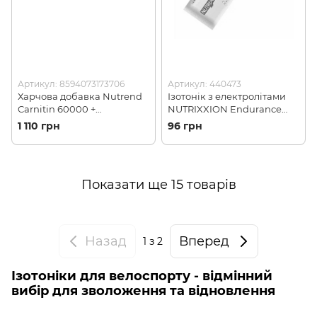
Артикул: 8594073173706
Артикул: 440473
Харчова добавка Nutrend
Ізотонік з електролітами
Carnitin 60000 +
NUTRIXXION Endurance
Synephrine 500 ml, Yellow
Lemon, 35 г (440473)
1 110 грн
96 грн
raspberry (NRD 027768)
Показати ще 15 товарів
Назад
Вперед
1
з 2
Ізотоніки для велоспорту - відмінний
вибір для зволоження та відновлення