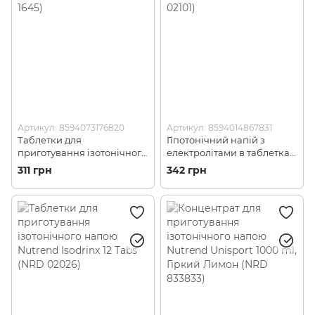
Артикул: 8594073176820
Артикул: 8594014867831
Таблетки для
Гіпотонічний напій з
приготування ізотонічного
електролітами в таблетках
напою Nutrend Isodrinx
Nutrend Zerodrinx Tabs 18
311 грн
342 грн
Tabs, Апельсин, 12 шт (NRD
tabs, Чорна смородина
1645)
(NRD 02101)