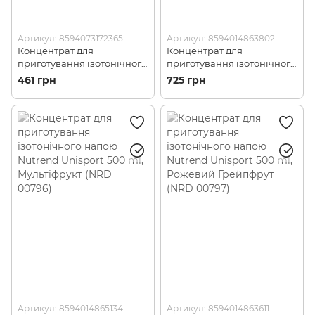
Артикул: 8594073172365
Артикул: 8594014863802
Концентрат для
Концентрат для
приготування ізотонічного
приготування ізотонічного
напою Nutrend Unisport
напою Nutrend Unisport
461 грн
725 грн
500 ml, Малина/
1000 ml, Білий Грейпфрут
Журавлина (NRD 795795)
(NRD 00785)
Артикул: 8594014865134
Артикул: 8594014863611