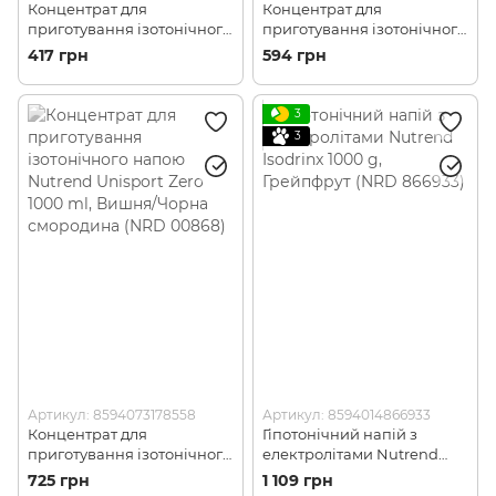
Концентрат для
Концентрат для
приготування ізотонічного
приготування ізотонічного
напою Nutrend Unisport
напою Nutrend Unisport
417 грн
594 грн
500 ml, Мультіфрукт (NRD
500 ml, Рожевий
00796)
Грейпфрут (NRD 00797)
3
3
Артикул: 8594073178558
Артикул: 8594014866933
Концентрат для
Гіпотонічний напій з
приготування ізотонічного
електролітами Nutrend
напою Nutrend Unisport
Isodrinx 1000 g, Грейпфрут
725 грн
1 109 грн
Zero 1000 ml, Вишня/
(NRD 866933)