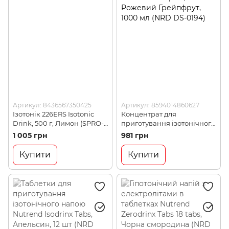
Артикул: 8436567350425
Артикул: 8594014860627
Ізотонік 226ERS Isotonic
Концентрат для
Drink, 500 г, Лимон (SPRO-
приготування ізотонічного
87-98)
напою Nutrend Unisport,
1 005 грн
981 грн
Рожевий Грейпфрут, 1000
мл (NRD DS-0194)
Купити
Купити