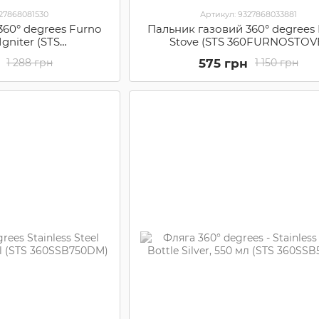
327868081530
Артикул: 9327868033881
360° degrees Furno
Пальник газовий 360° degrees
Igniter (STS
Stove (STS 360FURNOSTOV
TERFURNO)
575 грн
1 288 грн
1 150 грн