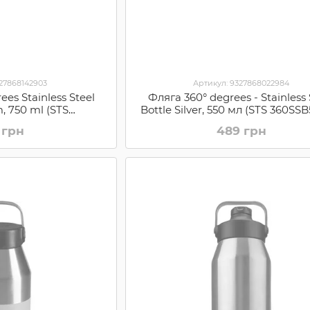
327868142903
Артикул: 9327868022984
ees Stainless Steel
Фляга 360° degrees - Stainless 
m, 750 ml (STS
Bottle Silver, 550 мл (STS 360SS
B750DM)
 грн
489 грн