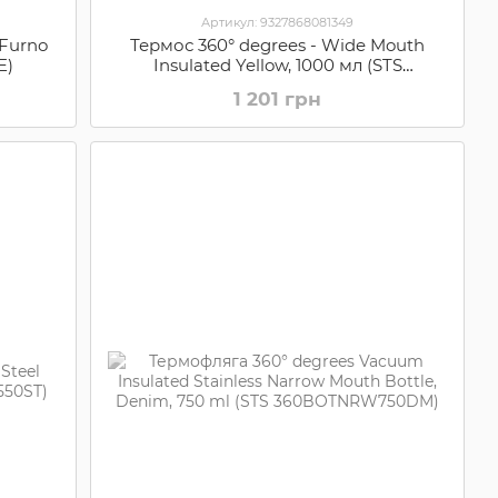
Артикул: 9327868081349
 Furno
Термос 360° degrees - Wide Mouth
E)
Insulated Yellow, 1000 мл (STS
360SSWMI1000YLW)
1 201 грн