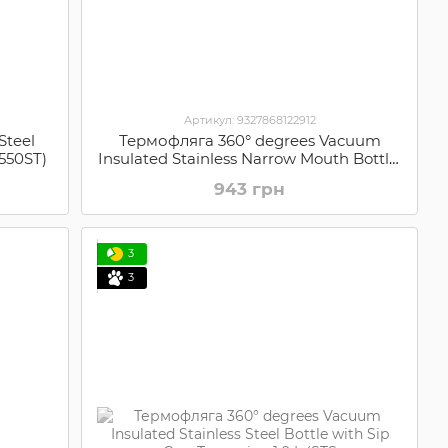
Артикул: 9327868122912
Steel
Термофляга 360° degrees Vacuum
B550ST)
Insulated Stainless Narrow Mouth Bottle,
Denim, 750 ml (STS
943 грн
360BOTNRW750DM)
3
3