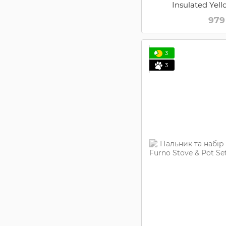
Insulated Yell
360SSWM
979
3
3