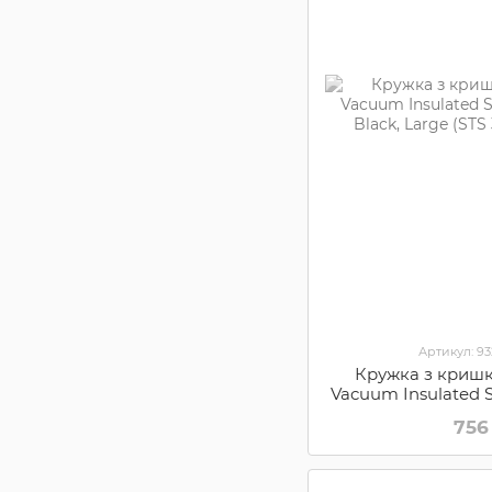
Артикул: 9
Кружка з кришк
Vacuum Insulated S
Black, Large (S
756