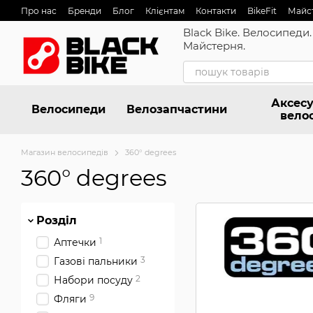
Перейти до основного контенту
Про нас
Бренди
Блог
Клієнтам
Контакти
BikeFit
Майс
Black Bike. Велосипеди.
Майстерня.
Аксесу
Велосипеди
Велозапчастини
вело
Магазин велосипедів
360° degrees
360° degrees
Розділ
1
Аптечки
3
Газові пальники
2
Набори посуду
9
Фляги