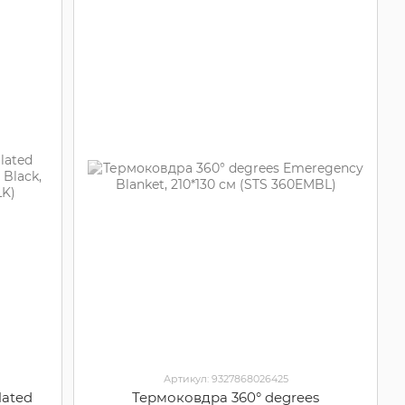
Артикул: 9327868026425
lated
Термоковдра 360° degrees