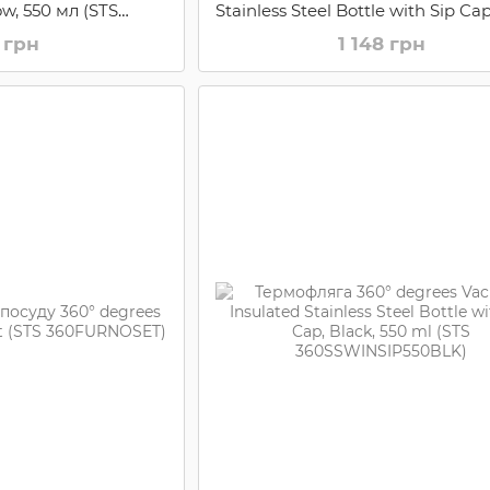
ow, 550 мл (STS
Stainless Steel Bottle with Sip Cap
I550YLW)
1,0 L (STS 360SSWINSIP1000B
 грн
1 148 грн