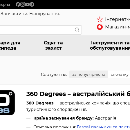
терня
 Запчастини. Екіпірування.
Інтернет-
Магазин-м
ари для
Одяг та
Інструменти та
сипеда
захист
обслуговуванн
Сортування:
за популярністю
спочатку 
360 Degrees – австралійський
360 Degrees
— австралійська компанія, що спец
туристичного спорядження.
Країна заснування бренду:
Австралія
Основна продукція:
Газові пальники та плит