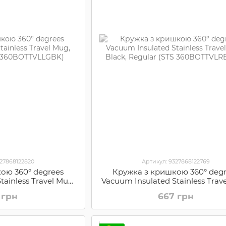
327868122820
Артикул: 9327868122769
ою 360° degrees
Кружка з кришкою 360° deg
tainless Travel Mug,
Vacuum Insulated Stainless Trav
TS 360BOTTVLLGBK)
Black, Regular (STS 360BOTTVL
 грн
667 грн