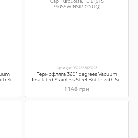
Артикул: 9327868123223
cuum
Термофляга 360° degrees Vacuum
ith Sip
Insulated Stainless Steel Bottle with Sip
Cap, Turquoise, 1,0 L (STS
1 148 грн
360SSWINSIP1000TQ)