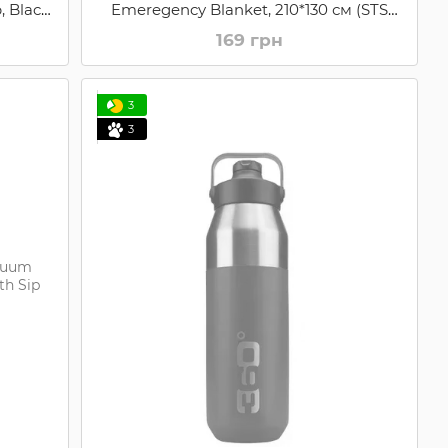
, Black,
Emeregency Blanket, 210*130 см (STS
LK)
360EMBL)
169 грн
3
3