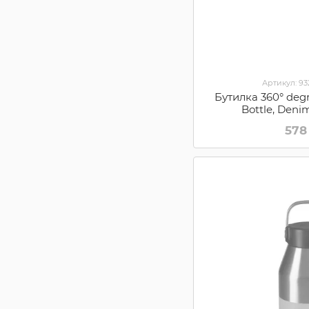
Артикул: 9
Бутилка 360° degr
Bottle, Deni
360SS
578