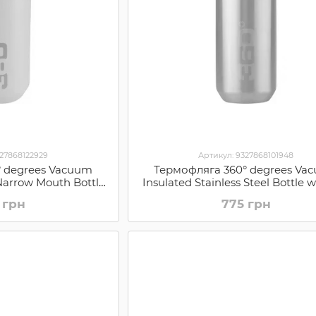
327868122929
Артикул: 9327868101948
° degrees Vacuum
Термофляга 360° degrees Va
 Narrow Mouth Bottle,
Insulated Stainless Steel Bottle w
 750 ml (STS
Cap, Silver, 1,0 L (STS
 грн
775 грн
RW750TQ)
360SSWINSIP1000SLR)