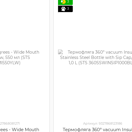
3
3
327868081271
Артикул: 9327868123186
rees - Wide Mouth
Термофляга 360° vacuum Insu