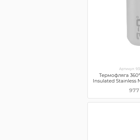
Артикул: 9
Термофляга 360
Insulated Stainless
Turquoise,
977
360BOTN