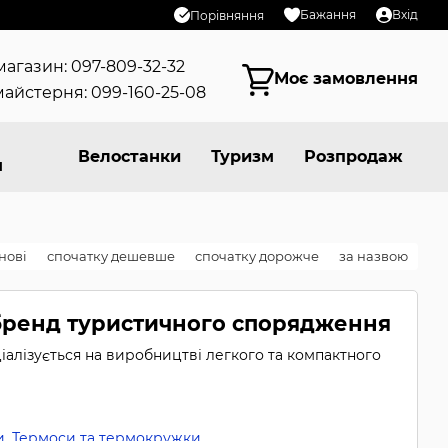
Бажання
Вхід
Порівняння
магазин: 097-809-32-32
Моє замовлення
айстерня: 099-160-25-08
Велостанки
Туризм
Розпродаж
я
нові
спочатку дешевше
спочатку дорожче
за назвою
 бренд туристичного спорядження
іалізується на виробництві легкого та компактного
и
,
Термоси та термокружки