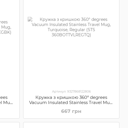
Артикул: 9327868122806
rees
Кружка з кришкою 360° degrees
el Mug,
Vacuum Insulated Stainless Travel Mug,
REGBK)
Turquoise, Regular (STS
667 грн
360BOTTVLREGTQ)