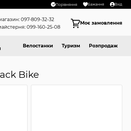
Бажання
Вхід
Порівняння
магазин: 097-809-32-32
Моє замовлення
айстерня: 099-160-25-08
Велостанки
Туризм
Розпродаж
я
ack Bike