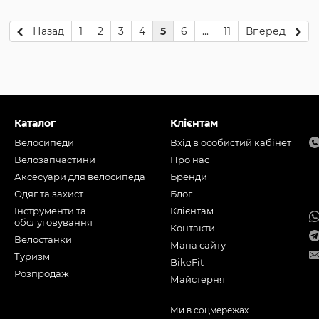
Назад
1
2
3
4
5
6
...
11
Вперед
Каталог
Клієнтам
Велосипеди
Вхід в особистий кабінет
Велозапчастини
Про нас
Аксесуари для велосипеда
Бренди
Одяг та захист
Блог
Інструменти та
Клієнтам
обслуговування
Контакти
Велостанки
Мапа сайту
Туризм
BikeFit
Розпродаж
Майстерня
Ми в соцмережах