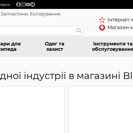
терня
 Запчастини. Екіпірування.
Інтернет-
Магазин-м
ари для
Одяг та
Інструменти та
сипеда
захист
обслуговуванн
ної індустрії в магазині Bl