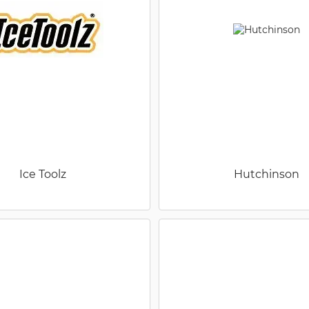
Ice Toolz
Hutchinson