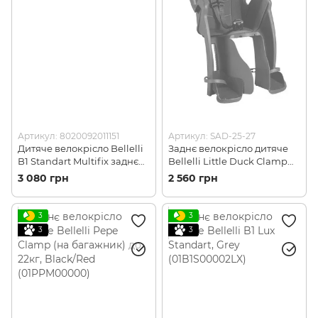
Артикул: 8020092011151
Артикул: SAD-25-27
Дитяче велокрісло Bellelli
Заднє велокрісло дитяче
B1 Standart Multifix заднє
Bellelli Little Duck Сlamp
до 22кг, Grey/Red (BLL SAD-
(на багажник) до 22кг,
3 080 грн
2 560 грн
63-26)
Grey/Red (01LTDM00002)
3
3
3
3