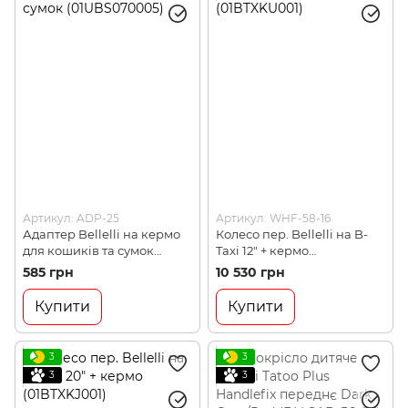
Артикул: ADP-25
Артикул: WHF-58-16
Адаптер Bellelli на кермо
Колесо пер. Bellelli на B-
для кошиків та сумок
Taxi 12" + кермо
(01UBS070005)
(01BTXKU001)
585 грн
10 530 грн
Купити
Купити
3
3
3
3