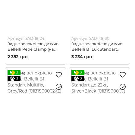
Артикул: SAD-18-24
Артикул: SAD-48-30
Заднє велокрісло дитяче
Заднє велокрісло дитяче
Bellelli Pepe Сlamp (на
Bellelli B1 Lux Standart,
багажник) до 22кг,
Grey (01B1S00002LX)
2 352 грн
3 234 грн
Black/Red (01PPM00000)
3
3
3
3