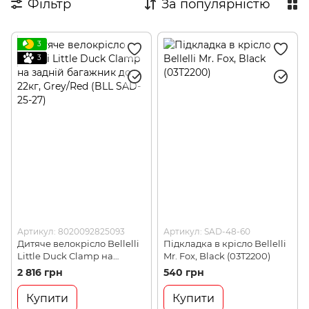
Фільтр
За популярністю
3
3
Артикул: 8020092825093
Артикул: SAD-48-60
Дитяче велокрісло Bellelli
Підкладка в крісло Bellelli
Little Duck Сlamp на
Mr. Fox, Black (03T2200)
задній багажник до 22кг,
2 816 грн
540 грн
Grey/Red (BLL SAD-25-27)
Купити
Купити