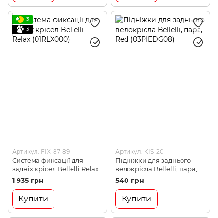
3
3
Артикул: FIX-87-89
Артикул: KIS-20
Система фиксації для
Підніжки для заднього
задніх крісел Bellelli Relax
велокрісла Bellelli, пара,
(01RLX000)
Red (03PIEDG08)
1 935 грн
540 грн
Купити
Купити