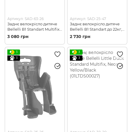
Артикул: SAD-63-26
Артикул: SAD-25-47
Заднє велокрісло дитяче
Заднє велокрісло дитяче
Bellelli B1 Standart Multifix,
Bellelli B1 Standart до 22кг,
Grey/Red (01B1S00002XL)
Silver/Black (01B1S00007)
3 080 грн
2 730 грн
3
3
3
3