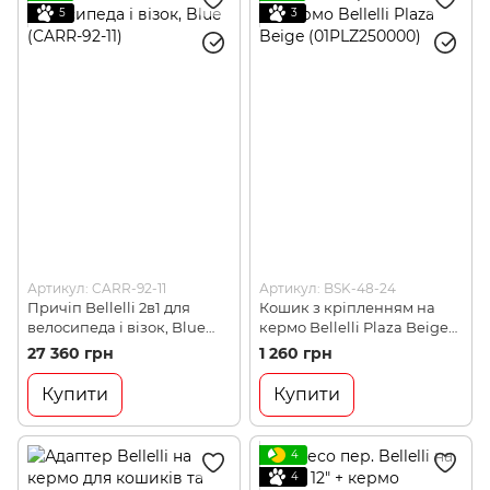
5
3
Артикул: CARR-92-11
Артикул: BSK-48-24
Причіп Bellelli 2в1 для
Кошик з кріпленням на
велосипеда і візок, Blue
кермо Bellelli Plaza Beige
(CARR-92-11)
(01PLZ250000)
27 360 грн
1 260 грн
Купити
Купити
4
4