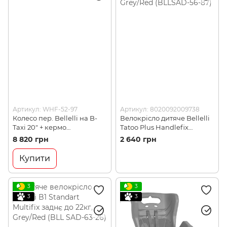
Артикул: WHF-52-97
Артикул: 8020092009738
Колесо пер. Bellelli на B-
Велокрісло дитяче Bellelli
Taxi 20" + кермо
Tatoo Plus Handlefix
(01BTXKJ001)
переднє Dark Grey/Red
8 820 грн
2 640 грн
(BLLSAD-56-87)
Купити
3
3
3
3