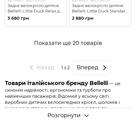
Артикул: SAD-25-26
Артикул: SAD-38-20
Заднє велокрісло дитяче
Заднє велокрісло дитяче
Bellelli Little Duck Relax до
Bellelli Little Duck Standard
22кг, Grey/Red
Multifix, Neon Yellow/Black
3 680 грн
2 880 грн
(01LTDR00002)
(01LTDS00027)
Показати ще 20 товарів
Назад
Вперед
1
з 2
Товари італійського бренду Bellelli
— це
синонім надійності, ергономіки та турботи про
найменших пасажирів. Відомий у всьому світі
виробник дитячих велосипедних крісел, шоломів і
аксесуарів створює продукцію, яка відповідає
найвищим європейським стандартам безпеки. Якщо
Розгорнути
ви шукаєте дитяче крісло або велошолом, якому можна
довірити головне — безпеку вашої дитини, обирайте
Bellelli.