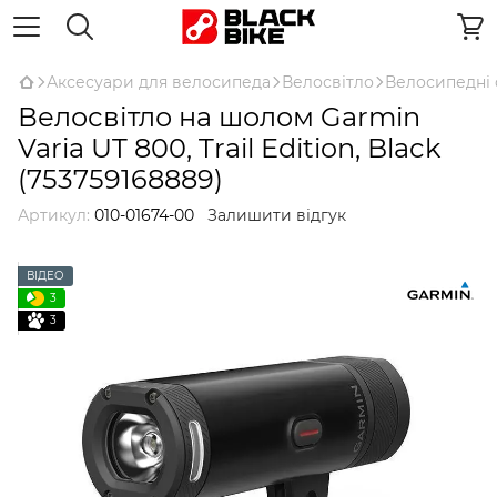
Аксесуари для велосипеда
Велосвітло
Велосипедні
Велосвітло на шолом Garmin
Varia UT 800, Trail Edition, Black
(753759168889)
Артикул:
010-01674-00
Залишити відгук
ВІДЕО
3
3