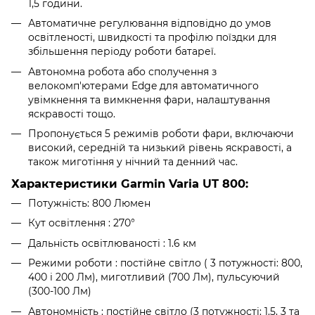
1,5 години.
Автоматичне регулювання відповідно до умов
освітленості, швидкості та профілю поїздки для
збільшення періоду роботи батареї.
Автономна робота або сполучення з
велокомп'ютерами Edge для автоматичного
увімкнення та вимкнення фари, налаштування
яскравості тощо.
Пропонується 5 режимів роботи фари, включаючи
високий, середній та низький рівень яскравості, а
також миготіння у нічний та денний час.
Характеристики Garmin Varia UT 800:
Потужність: 800 Люмен
Кут освітлення : 270°
Дальність освітлюваності : 1.6 км
Режими роботи : постійне світло ( 3 потужності: 800,
400 і 200 Лм), миготливий (700 Лм), пульсуючий
(300-100 Лм)
Автономність : постійне світло (3 потужності: 1.5, 3 та