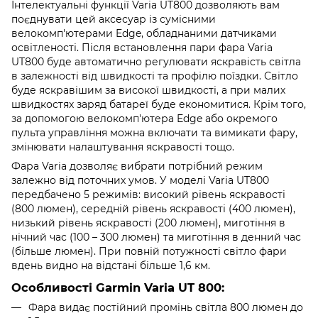
Інтелектуальні функції Varia UT800 дозволяють вам
поєднувати цей аксесуар із сумісними
велокомп'ютерами Edge, обладнаними датчиками
освітленості. Після встановлення пари фара Varia
UT800 буде автоматично регулювати яскравість світла
в залежності від швидкості та профілю поїздки. Світло
буде яскравішим за високої швидкості, а при малих
швидкостях заряд батареї буде економитися. Крім того,
за допомогою велокомп'ютера Edge або окремого
пульта управління можна включати та вимикати фару,
змінювати налаштування яскравості тощо.
Фара Varia дозволяє вибрати потрібний режим
залежно від поточних умов. У моделі Varia UT800
передбачено 5 режимів: високий рівень яскравості
(800 люмен), середній рівень яскравості (400 люмен),
низький рівень яскравості (200 люмен), миготіння в
нічний час (100 – 300 люмен) та миготіння в денний час
(більше люмен). При повній потужності світло фари
вдень видно на відстані більше 1,6 км.
Особливості Garmin Varia UT 800:
Фара видає постійний промінь світла 800 люмен до