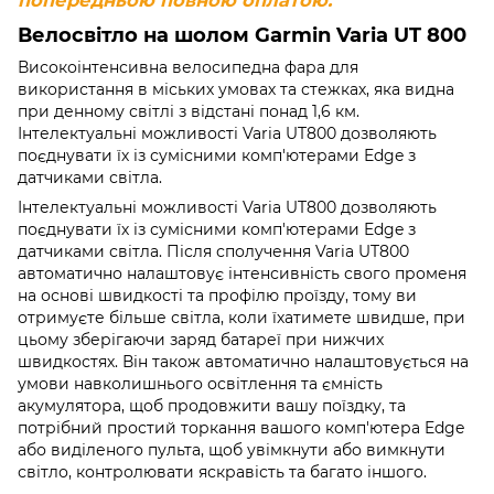
Велосвітло на шолом Garmin Varia UT 800
Високоінтенсивна велосипедна фара для
використання в міських умовах та стежках, яка видна
при денному світлі з відстані понад 1,6 км.
Інтелектуальні можливості Varia UT800 дозволяють
поєднувати їх із сумісними комп'ютерами Edge з
датчиками світла.
Інтелектуальні можливості Varia UT800 дозволяють
поєднувати їх із сумісними комп'ютерами Edge з
датчиками світла. Після сполучення Varia UT800
автоматично налаштовує інтенсивність свого променя
на основі швидкості та профілю проїзду, тому ви
отримуєте більше світла, коли їхатимете швидше, при
цьому зберігаючи заряд батареї при нижчих
швидкостях. Він також автоматично налаштовується на
умови навколишнього освітлення та ємність
акумулятора, щоб продовжити вашу поїздку, та
потрібний простий торкання вашого комп'ютера Edge
або виділеного пульта, щоб увімкнути або вимкнути
світло, контролювати яскравість та багато іншого.