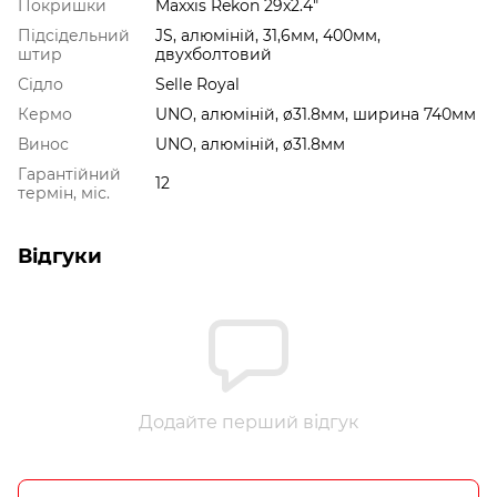
Покришки
Maxxis Rekon 29x2.4"
Підсідельний
JS, алюміній, 31,6мм, 400мм,
штир
двухболтовий
Сідло
Selle Royal
Кермо
UNO, алюміній, ø31.8мм, ширина 740мм
Винос
UNO, алюміній, ø31.8мм
Гарантійний
12
термін, міс.
Відгуки
Додайте перший відгук