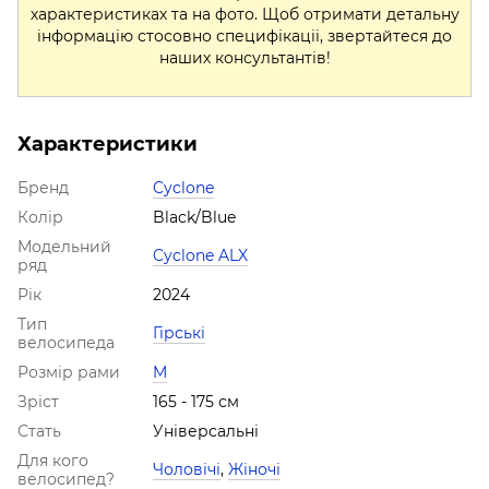
характеристиках та на фото. Щоб отримати детальну
інформацію стосовно специфікаціі, звертайтеся до
наших консультантів!
Характеристики
Бренд
Cyclone
Колір
Black/Blue
Модельний
Cyclone ALX
ряд
Рік
2024
Тип
Гірські
велосипеда
Розмір рами
M
Зріст
165 - 175 см
Стать
Універсальні
Для кого
Чоловічі
,
Жіночі
велосипед?