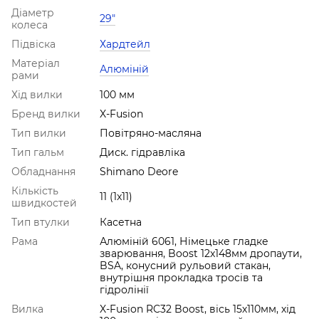
Діаметр
29"
колеса
Підвіска
Хардтейл
Матеріал
Алюміній
рами
Хід вилки
100 мм
Бренд вилки
X-Fusion
Тип вилки
Повітряно-масляна
Тип гальм
Диск. гідравліка
Обладнання
Shimano Deore
Кількість
11 (1x11)
швидкостей
Тип втулки
Касетна
Рама
Алюміній 6061, Німецьке гладке
зварювання, Boost 12x148мм дропаути,
BSA, конусний рульовий стакан,
внутрішня прокладка тросів та
гідролінії
Вилка
X-Fusion RC32 Boost, вісь 15х110мм, хід