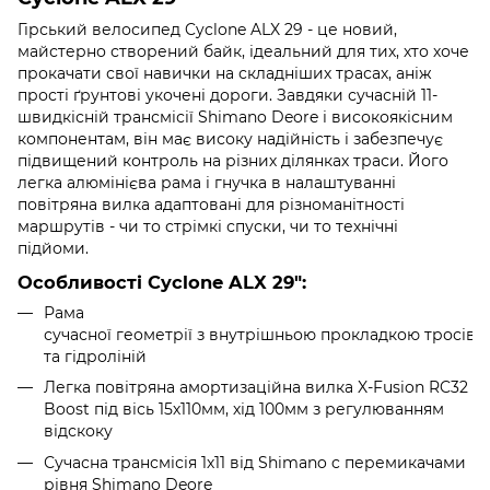
Гірський велосипед Cyclone ALX 29 - це новий,
майстерно створений байк, ідеальний для тих, хто хоче
прокачати свої навички на складніших трасах, аніж
прості ґрунтові укочені дороги. Завдяки сучасній 11-
швидкісній трансмісії Shimano Deore і високоякісним
компонентам, він має високу надійність і забезпечує
підвищений контроль на різних ділянках траси. Його
легка алюмінієва рама і гнучка в налаштуванні
повітряна вилка адаптовані для різноманітності
маршрутів - чи то стрімкі спуски, чи то технічні
підйоми.
Особливості Cyclone ALX 29":
Рама
сучасної
геометрії з
внутрішньою прокладкою тросів
та гідроліній
Легка повітряна амортизаційна вилка X-Fusion RC32
Boost під вісь 15х110мм, хід 100мм з регулюванням
відскоку
Сучасна трансмісія 1х11 від Shimano c перемикачами
рівня
Shimano Deore