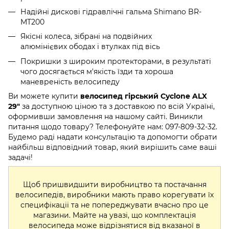
Надійні дискові гідравлічні гальма Shimano BR-
MT200
Якісні колеса, зібрані на подвійних
алюмінієвих
ободах і втулках під вісь
Покришки з широким протекторами, в результаті
чого досягається м'якість їзди та хороша
маневреність велосипеду
Ви можете купити
велосипед гірський Cyclone ALX
29"
за доступною ціною та з доставкою по всій Україні,
оформивши замовлення на нашому сайті. Виникли
питання щодо товару? Телефонуйте нам: 097-809-32-32.
Будемо раді надати консультацію та допомогти обрати
найбільш відповідний товар, який вирішить саме ваші
задачі!
Щоб пришвидшити виробництво та постачання
велосипедів, виробники мають право корегувати їх
специфікаціі та не попереджувати вчасно про це
магазини. Майте на увазі, що комплектація
велосипеда може відрізнятися від вказаної в