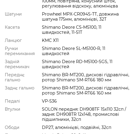
100мм, повітряна, конусний шток,
регулювання відскоку, алюмінієва
Шатуни
Prowheel MPX-CR094S-TT, довжина
шатуна 175мм, алюмінієві, 32T
Касета
Shimano Deore CS-M5100, 11
швидкостей, 11-51T
Ланцюг
KMC X11
Ручки
Shimano Deore SL-M5100-R, 11
перемикання
швидкостей
Задній
Shimano Deore RD-M5100-SGS, 11
перемикач
швидкостей
Переднє
Shimano BR-MT200, дискові гідравлічні,
гальмо
ротор Shimano SM-RT66 180 мм
Заднє гальмо
Shimano BR-MT200, дискові гідравлічні,
ротор Shimano SM-RT66 160 мм
Педалі
VP-536
Втулки
SOLON передня: DH908TF 15х110 32сп /
задня: DH908TR 12х148, промислові
підшипники, 32сп
Ободи
DP27, алюмінієві, подвійні, 32сп