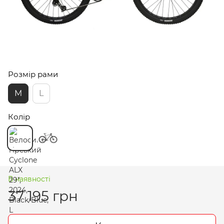
Розмір рами
M
L
Колір
В наявності
37 195 грн