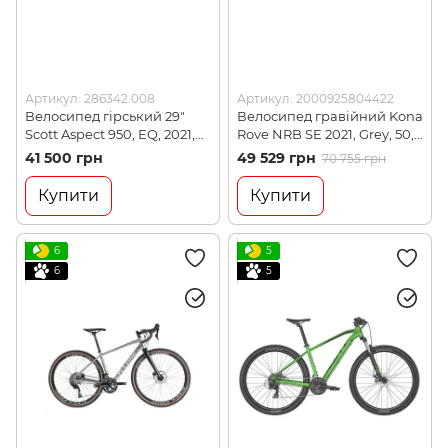
Артикул: 286342.008
Артикул: 2000925804422
Велосипед гірський 29"
Велосипед гравійний Kona
Scott Aspect 950, EQ, 2021,
Rove NRB SE 2021, Grey, 50,
M, Black (286342.008)
28" (KNA B21RVNG50)
41 500 грн
49 529 грн
70 755 грн
Купити
Купити
6
5
6
5