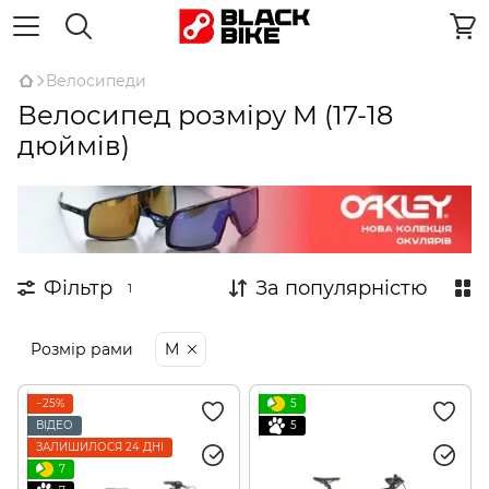
Велосипеди
Велосипед розміру M (17-18
дюймів)
Фільтр
За популярністю
1
Розмір рами
M
−25%
5
ВІДЕО
5
ЗАЛИШИЛОСЯ 24 ДНІ
7