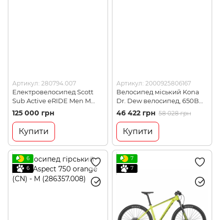
Артикул: 280794.007
Артикул: 2000925806167
Електровелосипед Scott
Велосипед міський Kona
Sub Active eRIDE Men M
Dr. Dew велосипед, 650B
2021 (280794.007)
(KNA B21DRDW01)
125 000 грн
46 422 грн
58 028 грн
Купити
Купити
6
7
6
7