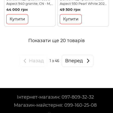
Aspect 940 granite, CN - M,
Aspect 930 Pearl White 2021,
29" (280569.007)
M (280567.007)
44 000 грн
49 500 грн
Купити
Купити
Показати ще 20 товарів
Назад
Вперед
1
з 46
Інтернет-магазин: 097-809-32-32
Магазин-майстерня: 099-160-25-08