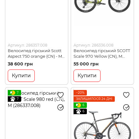
Артикул: 286357.008
Артикул: 286336.008
Велосипед гірський Scott
Велосипед гірський SCOTT
Aspect 750 orange (CN) - M
Scale 970 Yellow (CN), M
(286357.008)
(286336.008)
38 600 грн
55 000 грн
Купити
Купити
7
−20%
7
ЗАЛИШИЛОСЯ 24 ДНІ
6
6