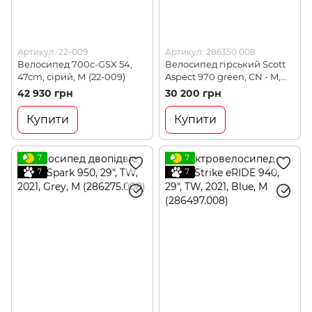
Артикул: 22-009
Артикул: 286350.008
Велосипед 700c-GSX 54,
Велосипед гірський Scott
47cm, сірий, М (22-009)
Aspect 970 green, CN - M,
29" (286350.008)
42 930 грн
30 200 грн
Купити
Купити
7
7
7
7