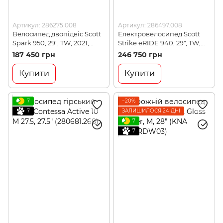
Артикул: 286275.008
Артикул: 286497.008
Велосипед двопідвіс Scott
Електровелосипед Scott
Spark 950, 29", TW, 2021,
Strike eRIDE 940, 29", TW,
Grey, M (286275.008)
2021, Blue, M (286497.008)
187 450 грн
246 750 грн
Купити
Купити
7
−20%
7
ЗАЛИШИЛОСЯ 24 ДНІ
7
7