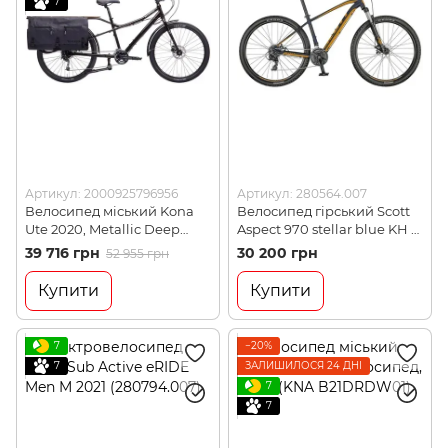
7
Артикул: 2000925796956
Артикул: 280564.007
Велосипед міський Kona
Велосипед гірський Scott
Ute 2020, Metallic Deep
Aspect 970 stellar blue KH M
Red, M (KNA B20UT18)
2021 (280564.007)
39 716 грн
30 200 грн
52 955 грн
Купити
Купити
7
−20%
7
ЗАЛИШИЛОСЯ 24 ДНІ
7
7