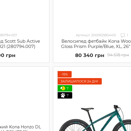
280794.007
Артикул: 2000925804415
1
 Scott Sub Active
Велосипед фетбайк Kona Woo 
21 (280794.007)
Gloss Prism Purple/Blue, XL, 26
B21WOO06)
00 грн
80 340 грн
94 518 грн
−15%
ЗАЛИШИЛОСЯ 24 ДНІ
7
7