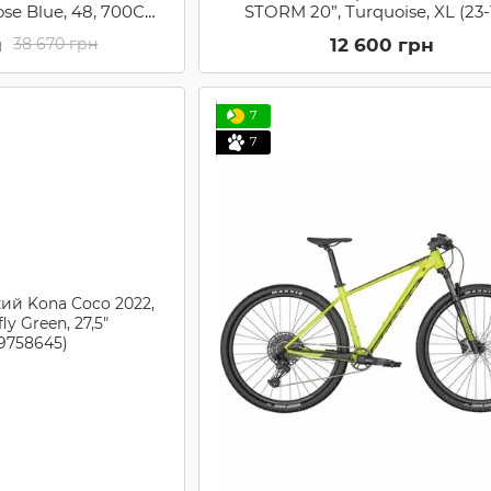
ose Blue, 48, 700С
STORM 20”, Turquoise, XL (23-
2RVA6548)
н
12 600 грн
38 670 грн
7
7