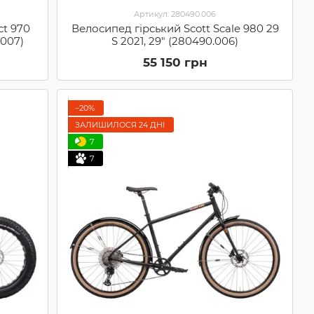
Артикул: 280490.006
ct 970
Велосипед гірський Scott Scale 980 29
.007)
S 2021, 29" (280490.006)
55 150 грн
−20%
ЗАЛИШИЛОСЯ 24 ДНІ
7
7