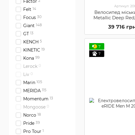
2
Factor
Артикул: 2
14
Felt
Велосипед міськ
30
Metallic Deep Re
Focus
148
Giant
39 716 гр
13
GT
5
KENCH
7
19
KINETIC
7
99
Kona
0
Lerock
0
Liv
105
Marin
115
MERIDA
13
Momentum
0
Mongoose
18
Norco
39
Pride
1
Pro Tour