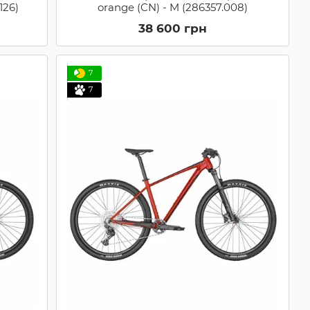
126)
orange (CN) - M (286357.008)
38 600 грн
7
7