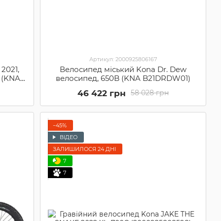
Артикул: 2000925806167
Велосипед міський Kona Dr. Dew
2021,
велосипед, 650B (KNA B21DRDW01)
" (KNA
46 422 грн
58 028 грн
−45%
ВІДЕО
ЗАЛИШИЛОСЯ 24 ДНІ
7
7