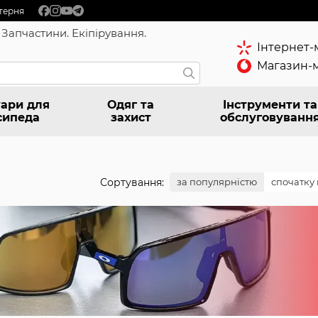
терня
 Запчастини. Екіпірування.
Інтернет-
Магазин-м
ари для
Одяг та
Інструменти та
сипеда
захист
обслуговуванн
Сортування:
за популярністю
спочатку 