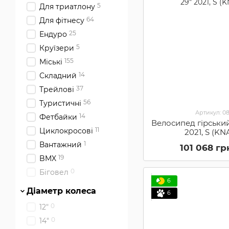
5
Для триатлону
64
Для фітнесу
25
Ендуро
5
Круїзери
155
Міські
14
Складний
37
Трейлові
56
Туристичні
Артикул: 0
14
Фетбайки
Велосипед гірськи
11
Циклокросові
2021, S (K
1
Вантажний
101 068 гр
19
BMX
0
Біговел
6
Діаметр колеса
6
0
12"
0
14"