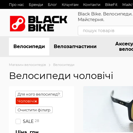
Перейти до основного контенту
Про нас
Бренди
Блог
Клієнтам
Контакти
BikeFit
Майс
Black Bike. Велосипеди.
Майстерня.
Аксесу
Велосипеди
Велозапчастини
вело
Магазин велосипедів
Велосипеди
Велосипеди чоловічі
Для кого велосипед?:
Чоловічі
Очистити фільтр
28
SALE
Ціна, грн