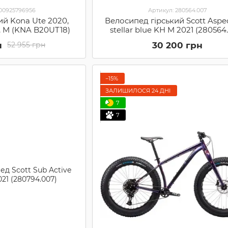
000925796956
Артикул: 280564.007
ий Kona Ute 2020,
Велосипед гірський Scott Aspe
d, M (KNA B20UT18)
stellar blue KH M 2021 (280564
н
30 200 грн
52 955 грн
−15%
ЗАЛИШИЛОСЯ 24 ДНІ
7
7