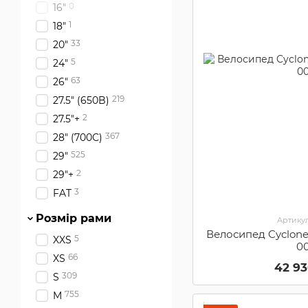
0
16"
1
18"
33
20"
5
24"
63
26"
219
27.5" (650B)
2
27.5"+
367
28" (700С)
525
29"
2
29"+
3
FAT
Розмір рами
Артикул
Велосипед Cyclone 
5
XXS
0
66
XS
42 9
309
S
755
M