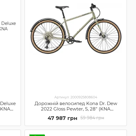
Артикул: 2000925808604
Deluxe
Дорожній велосипед Kona Dr. Dew
 (KNA
2022 Gloss Pewter, S, 28" (KNA
B22DRDW01)
47 987 грн
59 984 грн