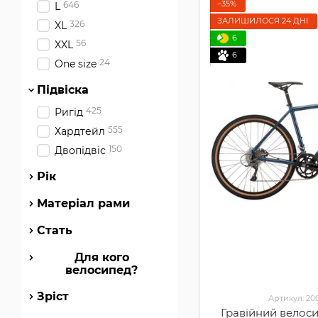
−35%
646
L
ЗАЛИШИЛОСЯ 24 ДНІ
326
XL
6
56
XXL
6
24
One size
Підвіска
425
Ригід
555
Хардтейл
150
Двопідвіс
Рік
Матеріал рами
Стать
Для кого
велосипед?
Зріст
Артикул: 2
Гравійний велос