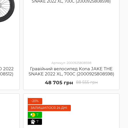
Артикул: 2000925808598
O 2022
Гравійний велосипед Kona JAKE THE
808512)
SNAKE 2022 XL, 700С (2000925808598)
48 705 грн
88 555 грн
−20%
ЗАЛИШИЛОСЯ 24 ДНІ
7
7