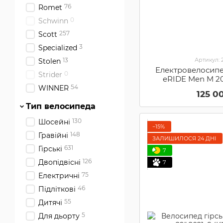
76
Romet
0
Schwinn
257
Scott
3
Specialized
Артикул: 
13
Stolen
Електровелосипед
0
Strider
eRIDE Men M 20
54
WINNER
125 0
Тип велосипеда
130
Шосейні
−15%
148
Гравійні
ЗАЛИШИЛОСЯ 24 ДНІ
631
Гірські
7
126
Двопідвісні
7
75
Електричні
46
Підліткові
55
Дитячі
5
Для дьорту