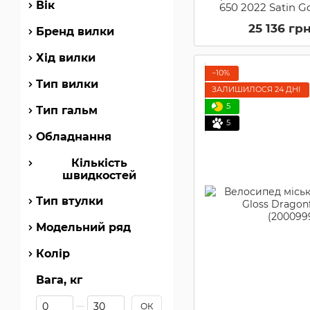
Вік
650 2022 Satin G
(KNA B2
25 136 гр
Бренд вилки
Хід вилки
−10%
Тип вилки
ЗАЛИШИЛОСЯ 24 ДНІ
5
Тип гальм
5
Обладнання
Кількість
швидкостей
Тип втулки
Модельний ряд
Колір
Вага, кг
Від Вага, кг
До Вага, кг
ОК