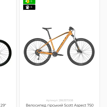
6
6
Артикул: 286357.008
 29"
Велосипед гірський Scott Aspect 750