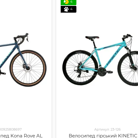
4
4
000925808697
Артикул: 23-126
ипед Kona Rove AL
Велосипед гірський KINETIC