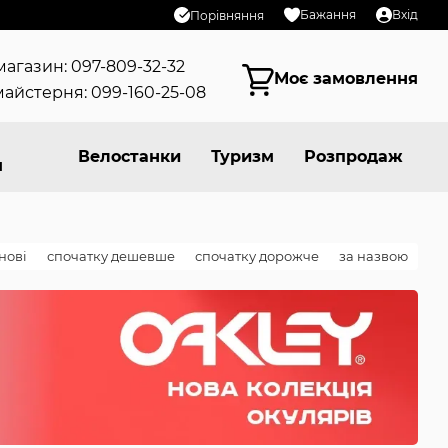
Бажання
Вхід
Порівняння
магазин: 097-809-32-32
Моє замовлення
айстерня: 099-160-25-08
Велостанки
Туризм
Розпродаж
я
нові
спочатку дешевше
спочатку дорожче
за назвою