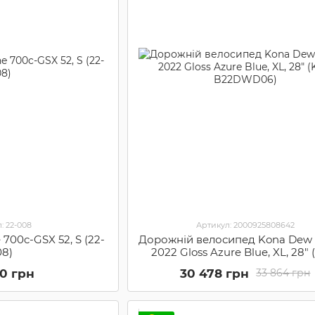
: 22-008
Артикул: 2000925808642
700c-GSX 52, S (22-
Дорожній велосипед Kona Dew 
08)
2022 Gloss Azure Blue, XL, 28"
B22DWD06)
30 грн
30 478 грн
33 864 грн