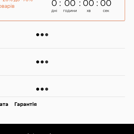
0
00
00
00
товарів
дні
години
хв
сек
ата
Гарантія