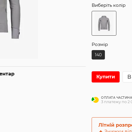
Виберіть колір
Розмір
140
ментар
В
Купити
ОПЛАТА ЧАСТИН
3 платежу по 2 
Літній розп
🔥 Знижки від