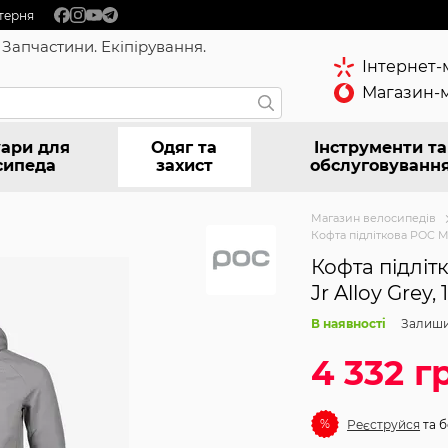
терня
 Запчастини. Екіпірування.
Інтернет-
Магазин-м
ари для
Одяг та
Інструменти та
сипеда
захист
обслуговуванн
Магазин велосипедів
Кофта підліткова POC Mer
Кофта підліт
Jr Alloy Grey,
В наявності
Залиши
4 332 г
%
Реєструйся
та б