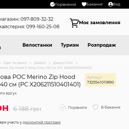
Бажання
Вхід
Порівняння
магазин: 097-809-32-32
Моє замовлення
айстерня: 099-160-25-08
Велостанки
Туризм
Розпродаж
я
Одяг та захист
Джерсі
Джерсі POC
ino Zip Hood Jr Alloy Grey, 140 см (PC X206211510401401)
кова POC Merino Zip Hood
Артикул
7325541011890
 140 см (PC X206211510401401)
ти відгук
рн
6 188 грн
В бажання
Порівняти
ери участь у
дисконтній програмі