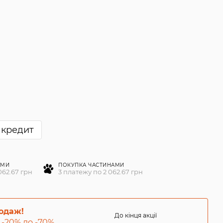
 кредит
АМИ
ПОКУПКА ЧАСТИНАМИ
062.67 грн
3 платежу по 2 062.67 грн
родаж!
До кінця акції
 -20% до -70%