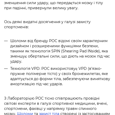
зменшення сили удару, що передається мозку і тілу
при падінні, привернули велику увагу.
Ось деякі видатні досягнення у галузі захисту
спортсменів:
Шоломи від бренду POC відомі своїм характерним
дизайном і розширеними функціями безпеки,
такими як технологія SPIN (Shearing Pad INside), яка
зменшує обертальні сили, що діють на мозок під час
удару.
Технологія VPD: POC використовує VPD (в’язко-
пружне полімерне тісто) у своїх бронежилетах, яке
адаптується до форми тіла, забезпечуючи виняткову
амортизацію під час ударів.
З Лабораторією РОС тісно співпрацюють провідні
світові експерти в галузі спортивної медицини, вчені,
спортсмени, фахівці у напрямку травм спинного
мозку.
Шоломи
та
захист тіла
створені із застосуванням