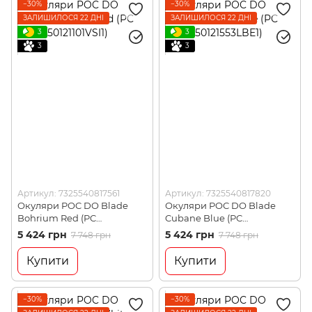
−30%
−30%
ЗАЛИШИЛОСЯ 22 ДНІ
ЗАЛИШИЛОСЯ 22 ДНІ
3
3
3
3
Артикул: 7325540817561
Артикул: 7325540817820
Окуляри POC DO Blade
Окуляри POC DO Blade
Bohrium Red (PC
Cubane Blue (PC
DOBL50121101VSI1)
DOBL50121553LBE1)
5 424 грн
5 424 грн
7 748 грн
7 748 грн
Купити
Купити
−30%
−30%