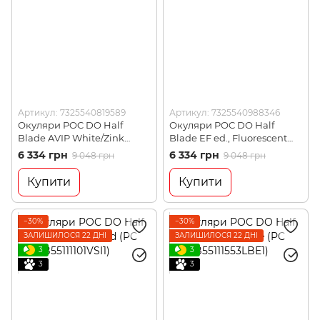
Артикул: 7325540819589
Артикул: 7325540988346
Окуляри POC DO Half
Окуляри POC DO Half
Blade AVIP White/Zink
Blade EF ed., Fluorescent
Orange/Violet/Light Silver
Pink (PC DOHB55221712VSI1)
6 334 грн
6 334 грн
9 048 грн
9 048 грн
(PC DOHB55108042VLS1)
Купити
Купити
−30%
−30%
ЗАЛИШИЛОСЯ 22 ДНІ
ЗАЛИШИЛОСЯ 22 ДНІ
3
3
3
3