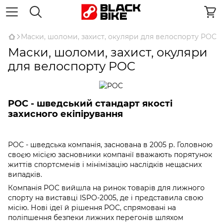
Маски, шоломи, захист, окуляри для велоспорту POC
Маски, шоломи, захист, окуляри
для велоспорту POC
POC - шведський стандарт якості
захисного екіпірування
РОС - шведська компанія, заснована в 2005 р. Головною
своєю місією засновники компанії вважають порятунок
життів спортсменів і мінімізацію наслідків нещасних
випадків.
Компанія POC вийшла на ринок товарів для лижного
спорту на виставці ISPO-2005, де і представила свою
місію. Нові ідеї й рішення POC, спрямовані на
поліпшення безпеки лижних перегонів шляхом