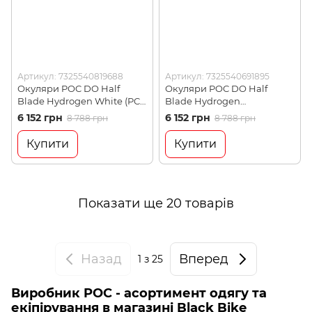
Артикул: 7325540819688
Артикул: 7325540691895
Окуляри POC DO Half
Окуляри POC DO Half
Blade Hydrogen White (PC
Blade Hydrogen
DOHB55111001VSI1)
White/Cannon Green (PC
6 152 грн
6 152 грн
8 788 грн
8 788 грн
DOHB55118107GGM1)
Купити
Купити
Показати ще 20 товарів
Назад
Вперед
1
з 25
Виробник POC - асортимент одягу та
екіпірування в магазині Black Bike