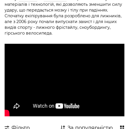
матеріалів і технологій, які дозволяють зменшити силу
удару, що передається мозку і тілу при падіннях.
Спочатку екіпірування була розроблено для лижників,
але з 2006 року почали випускати захист і для інших
видів спорту - лижного фрістайлу, сноубордингу,
гірського велосипеда.
Фільтр
За популярністю