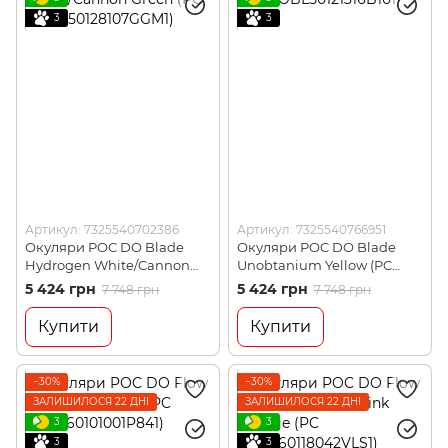
3
3
Артикул: 7325540702386
Артикул: 7325540766951
Окуляри POC DO Blade
Окуляри POC DO Blade
Hydrogen White/Cannon
Unobtanium Yellow (PC
Green (PC
DOBL50121316B101)
5 424 грн
5 424 грн
7 748 грн
7 748 грн
DOBL50128107GGM1)
Купити
Купити
−30%
−30%
ЗАЛИШИЛОСЯ 22 ДНІ
ЗАЛИШИЛОСЯ 22 ДНІ
3
3
3
3