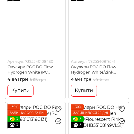
Артикул: 7325540108430
Артикул: 7325540819541
Окуляри POC DO Flow
Окуляри POC DO Flow
Hydrogen White (PC
Hydrogen White/Zink
DOFL60101001P841)
Orange (PC
4 841 грн
4 841 грн
6 916 грн
6 916 грн
DOFL60118042VLS1)
Купити
Купити
−30%
−30%
ЗАЛИШИЛОСЯ 22 ДНІ
ЗАЛИШИЛОСЯ 22 ДНІ
3
3
3
3