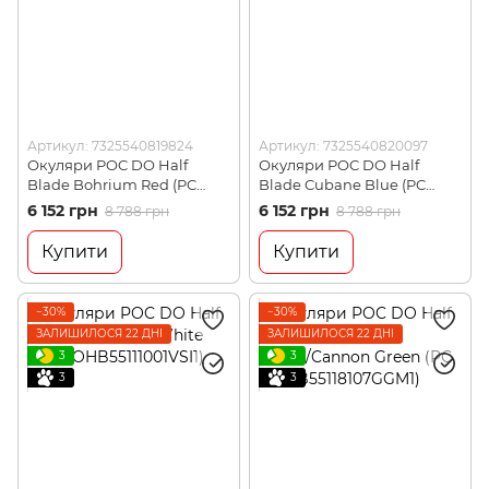
Артикул: 7325540819824
Артикул: 7325540820097
Окуляри POC DO Half
Окуляри POC DO Half
Blade Bohrium Red (PC
Blade Cubane Blue (PC
DOHB55111101VSI1)
DOHB55111553LBE1)
6 152 грн
6 152 грн
8 788 грн
8 788 грн
Купити
Купити
−30%
−30%
ЗАЛИШИЛОСЯ 22 ДНІ
ЗАЛИШИЛОСЯ 22 ДНІ
3
3
3
3