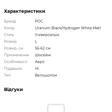
Характеристики
Бренд
POC
Колір
Uranium Black/Hydrogen White Matt
Стать
Універсальні
Розмір
L
Розмір, см
56-62 см
Призначення
Шосейні
Особливості
Аеро
Піддашок
Ні
Тип
Велошолом
Відгуки