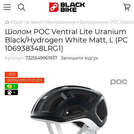
Одяг та захист
Велошоломи
Велошоломи POC
Шоло
Шолом POC Ventral Lite Uranium
Black/Hydrogen White Matt, L (PC
106938348LRG1)
Артикул:
7325549961937
Залишити відгук
−30%
ЗАЛИШИЛОСЯ 23 ДНІ
4
4