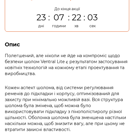
До кінця акції
23
07
22
03
дні
години
хв
сек
Опис
Полегшений, але ніколи не йде на компроміс щодо
безпеки шолом Ventral Lite є результатом застосування
новітніх технологій на кожному етапі проектування та
виробництва.
Кожен аспект шолома, від системи регулювання
ременів до підкладки і корпусу, оптимізований для
захисту при мінімально можливій вазі. Вся структура
шолома була змінена, щоб можна було
використовувати підкладку з пінополістиролу різної
щільності. Оболонка шолома була зменшена настільки
наскільки можна, щоб знизити вагу, але при цьому не
втратити захисні властивості.