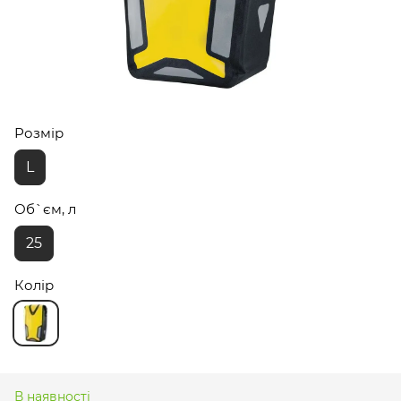
Розмір
L
Об`єм, л
25
Колір
В наявності