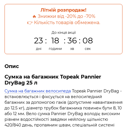
Літній розпродаж!
🔥 Знижки від -20% до -70%
👉 Кількість товарів обмежена.
До кінця акції
23
18
36
08
дні
години
хв
сек
Опис
Сумка на багажник Topeak Pannier
DryBag 25 л
Сумка на багажник велосипеда
Topeak Pannier DryBag -
встановлюється і фіксується на велосипедний
багажник за допомогою гаків (допустиме навантаження
до 12.5 кг), діаметр трубок багажника повинен бути 8, 10
або 12 мм. Вело сумка Pannier DryBag володіє високим
рівнем водостійкості завдяки нейлону щільністю
420/840 день, пропаяним швам, спеціальній системі