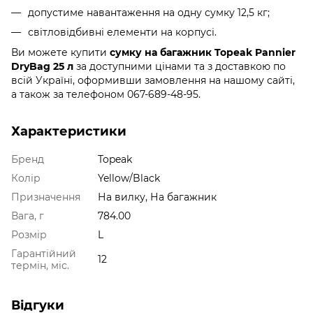
допустиме навантаження на одну сумку 12,5 кг;
світловідбивні елементи на корпусі.
Ви можете купити
сумку на багажник Topeak Pannier
DryBag 25 л
за доступними цінами та з доставкою по
всій Україні, оформивши замовлення на нашому сайті,
а також за телефоном 067-689-48-95.
Характеристики
Бренд
Topeak
Колір
Yellow/Black
Призначення
На вилку, На багажник
Вага, г
784.00
Розмір
L
Гарантійний
12
термін, міс.
Відгуки