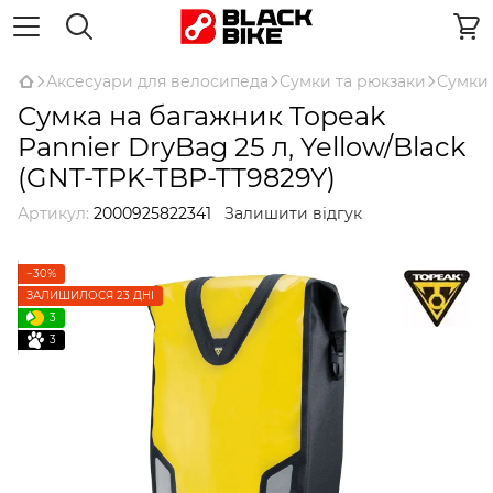
Аксесуари для велосипеда
Сумки та рюкзаки
Сумки 
Сумка на багажник Topeak
Pannier DryBag 25 л, Yellow/Black
(GNT-TPK-TBP-TT9829Y)
Артикул:
2000925822341
Залишити відгук
−30%
ЗАЛИШИЛОСЯ 23 ДНІ
3
3