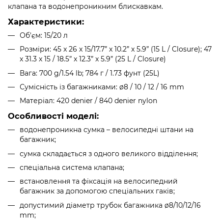
клапана та водонепроникним блискавкам.
Характеристики:
Об'єм: 15/20 л
Розміри: 45 x 26 x 15/17.7” x 10.2” x 5.9” (15 L / Closure); 47
x 31.3 x 15 / 18.5” x 12.3” x 5.9” (25 L / Closure)
Вага: 700 g/1.54 lb; 784 г / 1.73 фунт (25L)
Сумісність із багажниками: ø8 / 10 / 12 / 16 mm
Матеріал: 420 denier / 840 denier nylon
Особливості моделі:
водонепроникна сумка – велосипедні штани на
багажник;
сумка складається з одного великого відділення;
спеціальна система клапана;
встановлення та фіксація на велосипедний
багажник за допомогою спеціальних гаків;
допустимий діаметр трубок багажника ø8/10/12/16
mm;