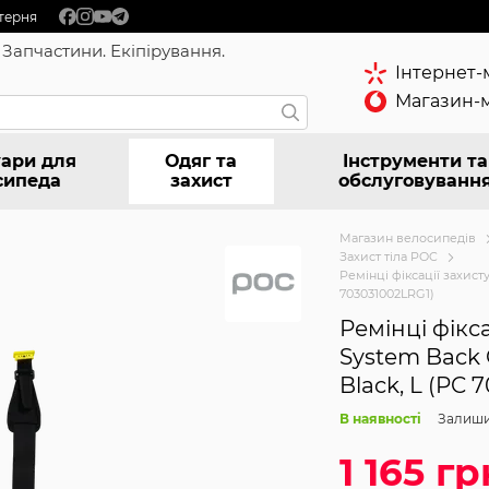
терня
 Запчастини. Екіпірування.
Інтернет-
Магазин-м
ари для
Одяг та
Інструменти та
сипеда
захист
обслуговуванн
Магазин велосипедів
Захист тіла POC
Ремінці фіксації захист
703031002LRG1)
Ремінці фікс
System Back 
Black, L (PC 
В наявності
Залиши
1 165 гр