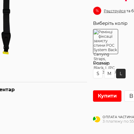
%
Реєструйся
та б
Виберіть колір
Розмір
S
M
L
ментар
В
Купити
ОПЛАТА ЧАСТИН
3 платежу по 55