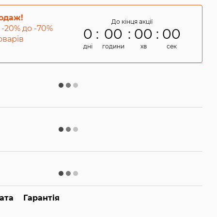
родаж!
До кінця акції
 -20% до -70%
0
00
00
00
товарів
дні
години
хв
сек
ата
Гарантія