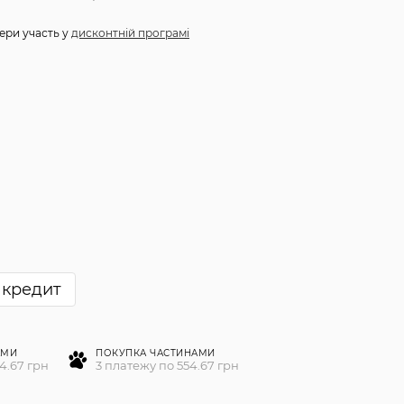
ери участь у
дисконтній програмі
 кредит
АМИ
ПОКУПКА ЧАСТИНАМИ
4.67 грн
3 платежу по 554.67 грн