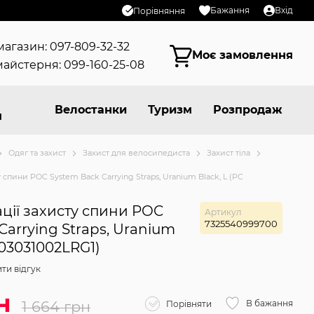
Бажання
Вхід
Порівняння
магазин: 097-809-32-32
Моє замовлення
айстерня: 099-160-25-08
Велостанки
Туризм
Розпродаж
я
Одяг та захист
Захист для велосипедиста
Захист тіла
у спини POC System Back Carrying Straps, Uranium Black, L (PC
ації захисту спини POC
Артикул
7325540999700
Carrying Straps, Uranium
703031002LRG1)
ти відгук
н
1 664 грн
В бажання
Порівняти