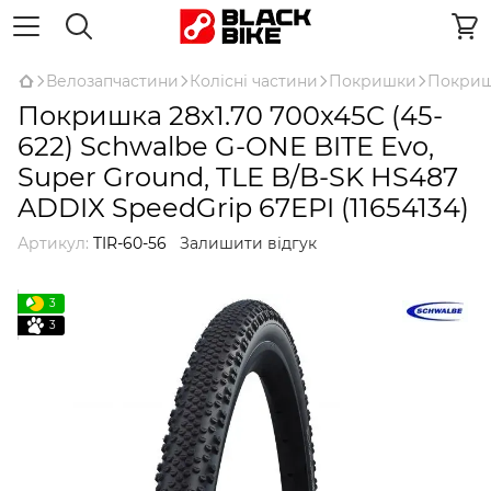
Велозапчастини
Колісні частини
Покришки
Покриш
Покришка 28x1.70 700x45C (45-
622) Schwalbe G-ONE BITE Evo,
Super Ground, TLE B/B-SK HS487
ADDIX SpeedGrip 67EPI (11654134)
Артикул:
TIR-60-56
Залишити відгук
3
3