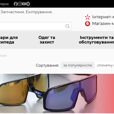
терня
 Запчастини. Екіпірування.
Інтернет-
Магазин-м
ари для
Одяг та
Інструменти та
сипеда
захист
обслуговуванн
ишки
Сортування:
за популярністю
спочатку 