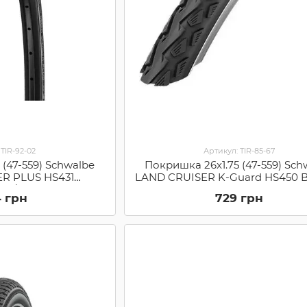
 TIR-92-02
Артикул: TIR-85-67
 (47-559) Schwalbe
Покришка 26x1.75 (47-559) Sch
ER PLUS HS431
LAND CRUISER K-Guard HS450 B
d B/B+RT Green
(11101033)
4 грн
729 грн
11101073.01)