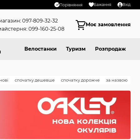
Бажання
Вхід
Порівняння
магазин: 097-809-32-32
Моє замовлення
айстерня: 099-160-25-08
Велостанки
Туризм
Розпродаж
я
нові
спочатку дешевше
спочатку дорожче
за назвою