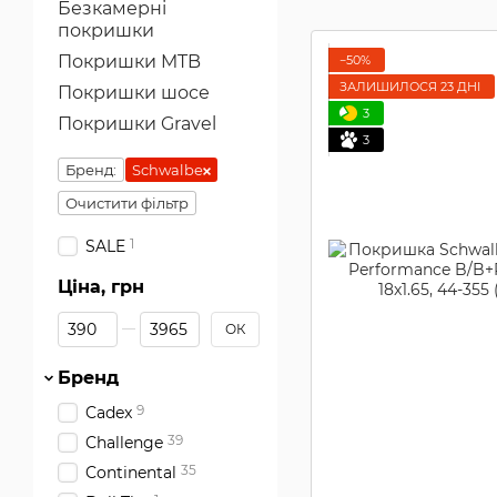
Безкамерні
покришки
Покришки MTB
−50%
ЗАЛИШИЛОСЯ 23 ДНІ
Покришки шосе
3
Покришки Gravel
3
Бренд:
Schwalbe
Очистити фільтр
1
SALE
Ціна, грн
Від Ціна, грн
До Ціна, грн
ОК
Бренд
9
Cadex
39
Challenge
35
Continental