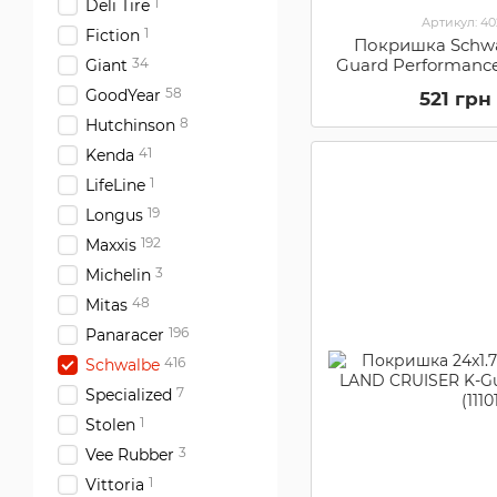
1
Deli Tire
Артикул: 4
1
Fiction
Покришка Schwa
Guard Performanc
34
Giant
67EPI 18x1.65, 44-
58
GoodYear
521 грн
8
Hutchinson
41
Kenda
1
LifeLine
19
Longus
192
Maxxis
3
Michelin
48
Mitas
196
Panaracer
416
Schwalbe
7
Specialized
1
Stolen
3
Vee Rubber
1
Vittoria