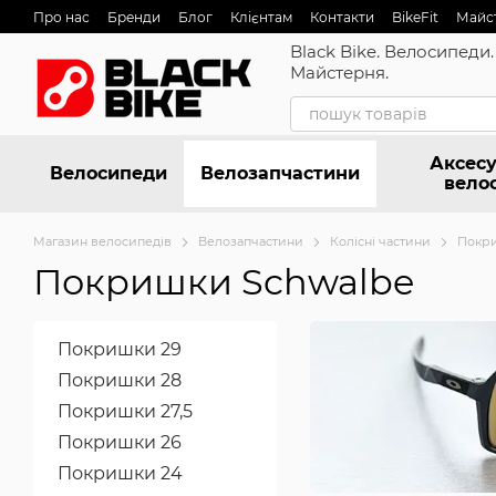
Перейти до основного контенту
Про нас
Бренди
Блог
Клієнтам
Контакти
BikeFit
Майс
Black Bike. Велосипеди.
Майстерня.
Аксесу
Велосипеди
Велозапчастини
вело
Магазин велосипедів
Велозапчастини
Колісні частини
Покр
Покришки Schwalbe
Покришки 29
Покришки 28
Покришки 27,5
Покришки 26
Покришки 24