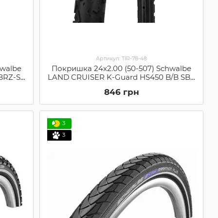
Артикул: TIR-78-48
hwalbe
Покришка 24x2.00 (50-507) Schwalbe
/BRZ-SK
LAND CRUISER K-Guard HS450 B/B SBC
7)
(11101031)
846 грн
3
3