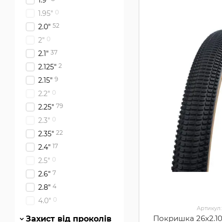
1.9"
0
1.95"
52
2.0"
0
2"
37
2.1"
2
2.125"
9
2.15"
0
2.2"
79
2.25"
0
2.3"
22
2.35"
17
2.4"
0
2.5"
7
2.6"
4
2.8"
0
4.0"
Артикул:
Покришка 26x2.10
Захист від проколів