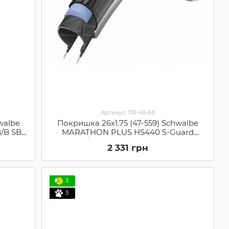
Артикул: TIR-48-68
walbe
Покришка 26x1.75 (47-559) Schwalbe
/B SBC
MARATHON PLUS HS440 S-Guard
B/B+RT EC 31B (11100762)
2 331 грн
3
3