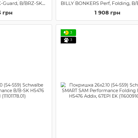
-Guard, B/BRZ-SK
BILLY BONKERS Perf, Folding, B
EPI (11159348)
HS600 ADDIX 67EPI (1165437
3 грн
1 908 грн
3
3