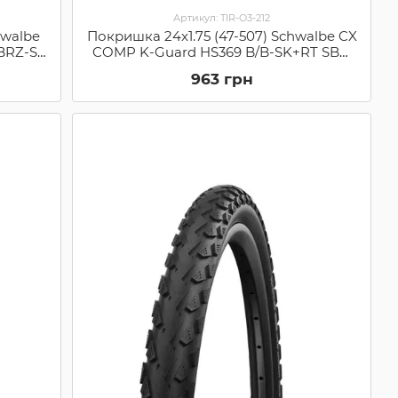
Артикул: TIR-O3-212
hwalbe
Покришка 24x1.75 (47-507) Schwalbe CX
/BRZ-SK
COMP K-Guard HS369 B/B-SK+RT SBC,
6)
50EPI (11100126.01)
963 грн