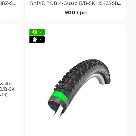
/BRZ-SK
RAPID ROB K-Guard B/B-SK HS425 SBC
8)
(11101391)
900 грн
3
3