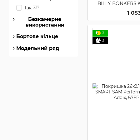
BILLY BONKERS K
337
Так
HS600 SBC 50
1 05
Безкамерне
використання
3
Бортове кільце
3
Модельний ряд