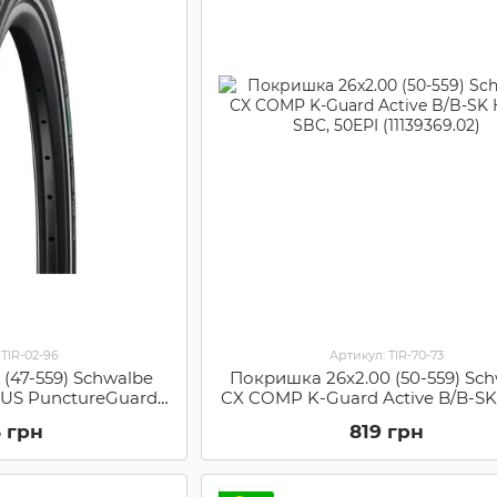
 TIR-02-96
Артикул: TIR-70-73
 (47-559) Schwalbe
Покришка 26x2.00 (50-559) Sc
US PunctureGuard,
CX COMP K-Guard Active B/B-SK
HS484 GREEN 50EPI
SBC, 50EPI (11139369.02)
5 грн
819 грн
59082)