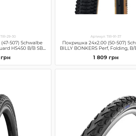
 TIR-29-30
Артикул: TIR-91-37
 (47-507) Schwalbe
Покришка 24x2.00 (50-507) Sc
uard HS450 B/B SBC
BILLY BONKERS Perf, Folding, B
01030)
HS600 ADDIX 67EPI (1165437
 грн
1 809 грн