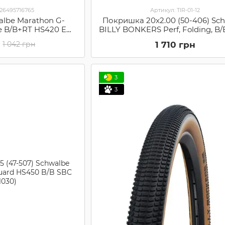
026495716765
Артикул: TIR-01-12
lbe Marathon G-
Покришка 20x2.00 (50-406) Sc
e B/B+RT HS420 EC,
BILLY BONKERS Perf, Folding, B
355 (SCH TIR-60-79)
HS600 ADDIX 67EPI (1165437
1 710 грн
1 042 грн
3
3