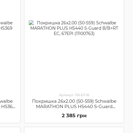
Артикул: TIR-67-18
hwalbe
Покришка 26x2.00 (50-559) Schwalbe
 HS369
MARATHON PLUS HS440 S-Guard
B/B+RT EC, 67EPI (11100763)
2 385 грн