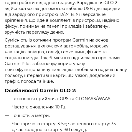
годин роботи від одного заряду. Заряджання GLO 2
здійснюється за допомогою кабелю USB для зарядки
від зарядного пристрою 12/24 В. Універсальне
кріплення, що йде в комплекті з пристроєм, надійно
фіксує приймач на панелі приладів і забезпечує
зручність перегляду даних.
Сумісність із сотнями програм Garmin на основі
розташування, включаючи автомобіль, морську
навігацію, авіацію, гольф, геокешинг, фітнес та
соціальні медіа. Так, 6-місячна підписка до програми
Garmin Pilot забезпечує користувачу
повнофункціональну навігацію: глобальна подача плану
польоту, інтерактивні карти, 3D Vision, додатковий
трафік, погода та інше.
Особливості Garmin GLO 2:
Технологія приймача: GPS та GLONASS/WAAS.
Частота оновлення: 10 Гц.
Точність: 3 метри.
Час гарячого старту: 3-5с;
час теплого старту: 35
с;
час холодного старту: 60 секунд.