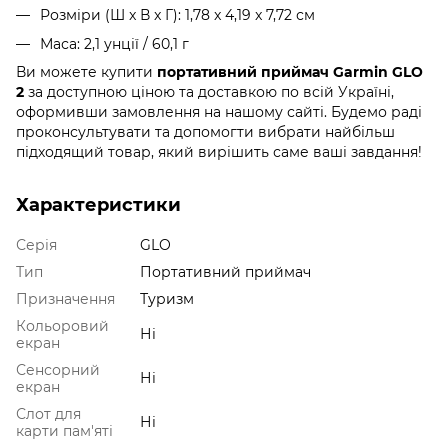
Розміри (Ш x В x Г): 1,78 x 4,19 x 7,72 см
Маса: 2,1 унції / 60,1 г
Ви можете купити
портативний приймач Garmin GLO
2
за доступною ціною та доставкою по всій Україні,
оформивши замовлення на нашому сайті. Будемо раді
проконсультувати та допомогти вибрати найбільш
підходящий товар, який вирішить саме ваші завдання!
Характеристики
Серія
GLO
Тип
Портативний приймач
Призначення
Туризм
Кольоровий
Ні
екран
Сенсорний
Ні
екран
Слот для
Ні
карти пам'яті