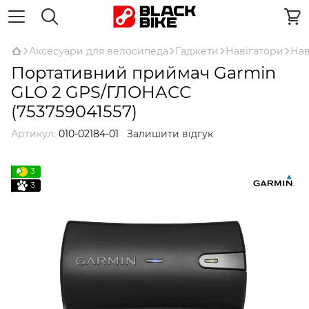
Аксесуари для велосипеда
Гаджети
Навігатори
Нав
Портативний приймач Garmin
GLO 2 GPS/ГЛОНАСС
(753759041557)
Артикул:
010-02184-01
Залишити відгук
3
3