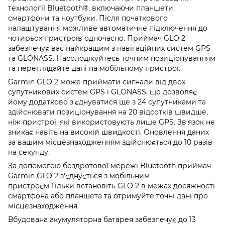
технології Bluetooth®, включаючи планшети,
смартфони та ноутбуки.
Після початкового
налаштування можливе автоматичне підключення до
чотирьох пристроїв одночасно.
Приймач GLO 2
забезпечує вас найкращим з навігаційних систем GPS
та GLONASS.
Насолоджуйтесь точним позиціонуванням
та переглядайте дані на мобільному пристрої.
Garmin GLO 2 може приймати сигнали від двох
супутникових систем GPS і GLONASS, що дозволяє
йому додатково з'єднуватися ще з 24 супутниками та
здійснювати позиціонування на 20 відсотків швидше,
ніж пристрої, які використовують лише GPS. Зв'язок не
зникає навіть на високій швидкості. Оновлення даних
за вашим місцезнаходженням здійснюється до 10 разів
на секунду.
За допомогою бездротової мережі Bluetooth приймач
Garmin GLO 2 з'єднується з мобільним
пристроєм.Тільки встановіть GLO 2 в межах досяжності
смартфона або планшета та отримуйте точні дані про
місцезнаходження.
Вбудована акумуляторна батарея забезпечує до 13