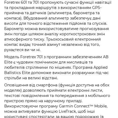
Foretrex 601 та 701 пропонують сучасні функції навігації
та прокладання маршрутів з використанням GPS-
приймача та датчиків (альтиметра, барометра та
компаса). Вбудований альтиметр забезпечує дані
висоти для точного відстеження підйомів та спусків.
Барометр можна використовуватиме прогнозування
змін погоди шляхом аналізу короткострокових змін
атмосферного тиску. Трьохосьовий електронний
компас видає точний азимут незалежно від того,
рухаєтеся ви чи ні.
Модель Foretrex 701 з програмним забезпеченням AB
Elite є чудовим помічником для мисливців та
любителів стрілянини по мішенях. Програма Applied
Ballistics Elite допоможе виконати розрахунки під час
стрільби на великі відстані.
Оповіщення від смартфона (функція доступна на обох
моделях) дозволяють приймати електронні листи,
текстові повідомлення та попередження з мобільного
пристрою прямо на наручному приладі.
Використовуючи програму Garmin Connect™ Mobile,
можна активувати функцію LiveTrack, щоб інші
користувачі спостерігали за вашою подорожжю (в