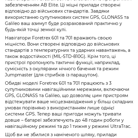
забезпеченням AB Elite. Ці міцні прилади створені
відповідно до військових стандартів. Завдяки
використанню супутникових систем GPS, GLONASS та
Galileo ваш азимут буде розрахований практично у
будь-якій точці земної кулі.
Навігатори Foretrex 601 та 701 вражають своєю
міцністю. Вони створені відповідно до військових
стандартів з температурних та ударних навантажень, а
також водостійкості (MIL-STD-810G). Крім того, ці
пристрої пропонують тактичні функції, наприклад,
сумісність з окулярами нічного бачення та режим
Jumpmaster (для стрибків із парашутом).
Обидві моделі Foretrex 601 та 701 працюють з 3
супутниковими навігаційними мережами, включаючи
GPS, GLONASS та Galileo, що дозволяє цим пристроям
відстежувати ваше місцезнаходження у більш складних
умовах порівняно з використанням лише однієї
системи GPS. Тепер ваші пригоди можуть тривати
довше – батареї забезпечують до 48 годин роботи у
навігаційному режимі та до 1 тижня у режимі UltraTrac.
Щоб ви не збилися з наміченого шляху, прилади