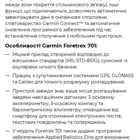
межах зони покриття стільникового зв'язку). Інші
функції, що підключаються, дозволяють автоматично
завантажувати дані в онлайнове спортивне
співтовариство Garmin Connect™ та автоматичне
оновлення програмного забезпечення під час
встановлення сполучення з мобільним пристроєм.
Особливості Garmin Foretrex 701:
Міцний прилад, створений відповідно до
військових стандартів (MIL-STD-810G); сумісний із
окулярами нічного бачення.
Працює з супутниковими системами GPS, GLONASS
та Galileo для точного розрахунку розташування.
Пристрій завжди знає ваше місце розташування
завдяки навігаційним датчикам: 3-осьовому
акселерометру, 3-осьовому компасу та
барометричному альтиметру; оповіщення від
смартфону для отримання електронних листів,
текстових повідомлень та попереджень
У модель Foretrex 701 також додано програмне
забезпечення Applied Ballistics Elite для виконання