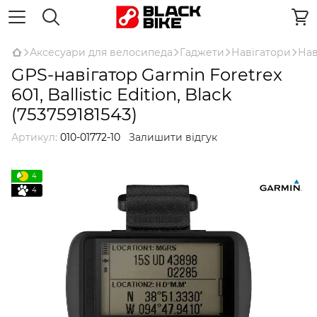
Аксесуари для велосипеда
Гаджети
Навігатори
Нав
GPS-навігатор Garmin Foretrex
601, Ballistic Edition, Black
(753759181543)
Артикул:
010-01772-10
Залишити відгук
4
4