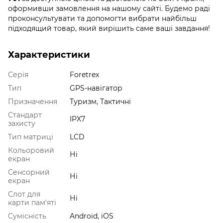
оформивши замовлення на нашому сайті. Будемо раді
проконсультувати та допомогти вибрати найбільш
підходящий товар, який вирішить саме ваші завдання!
Характеристики
Серія
Foretrex
Тип
GPS-навігатор
Призначення
Туризм, Тактичні
Стандарт
IPX7
захисту
Тип матриці
LCD
Кольоровий
Ні
екран
Сенсорний
Ні
екран
Слот для
Ні
карти пам'яті
Сумісність
Android, iOS