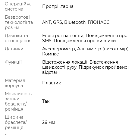
Операційна
Пропрієтарна
система
Бездротові
технології та
ANT, GPS, Bluetooth, ГЛОНАСС
роз'єм
Дзвінки та
Електронна пошта, Повідомлення про
оповіщення
SMS, Повідомлення про виклики
Датчики
Акселерометр, Альтиметр (висотомір),
Компас
Функції
Відстеження локації, Відстеження
швидкості руху, Підрахунок пройденої
відстані
Матеріал
Пластик
корпуса
Можливість
заміни
Так
браслета/
ремінця
Ширина
браслета/
26 мм
ремінця