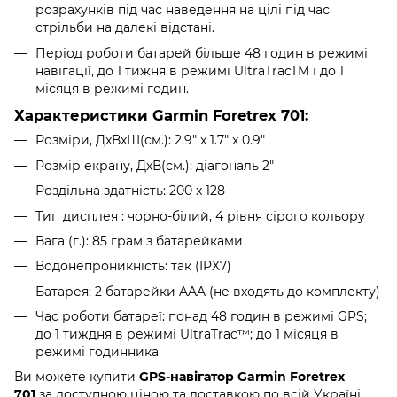
розрахунків під час наведення на цілі під час
стрільби на далекі відстані.
Період роботи батарей більше 48 годин в режимі
навігації, до 1 тижня в режимі UltraTracTM і до 1
місяця в режимі годин.
Характеристики Garmin Foretrex 701:
Розміри, ДxВxШ(см.): 2.9" x 1.7" x 0.9"
Розмір екрану, ДxВ(см.): діагональ 2"
Роздільна здатність: 200 x 128
Тип дисплея : чорно-білий, 4 рівня сірого кольору
Вага (г.): 85 грам з батарейками
Водонепроникність: так (IPX7)
Батарея: 2 батарейки AAA (не входять до комплекту)
Час роботи батареї: понад 48 годин в режимі GPS;
до 1 тиждня в режимі UltraTrac™; до 1 місяця в
режимі годинника
Ви можете купити
GPS-навігатор Garmin Foretrex
701
за доступною ціною та доставкою по всій Україні,