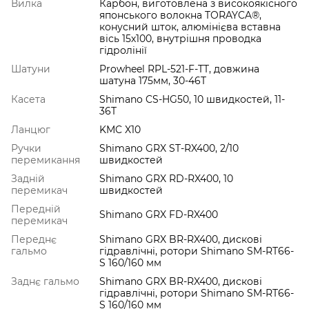
Вилка
Карбон, виготовлена з високоякісного
японського волокна TORAYCA®,
конусний шток, алюмінієва вставна
вісь 15х100, внутрішня проводка
гідролінії
Шатуни
Prowheel RPL-521-F-TT, довжина
шатуна 175мм, 30-46T
Касета
Shimano CS-HG50, 10 швидкостей, 11-
36T
Ланцюг
KMC X10
Ручки
Shimano GRX ST-RX400, 2/10
перемикання
швидкостей
Задній
Shimano GRX RD-RX400, 10
перемикач
швидкостей
Передній
Shimano GRX FD-RX400
перемикач
Переднє
Shimano GRX BR-RX400, дискові
гальмо
гідравлічні, ротори Shimano SM-RT66-
S 160/160 мм
Заднє гальмо
Shimano GRX BR-RX400, дискові
гідравлічні, ротори Shimano SM-RT66-
S 160/160 мм