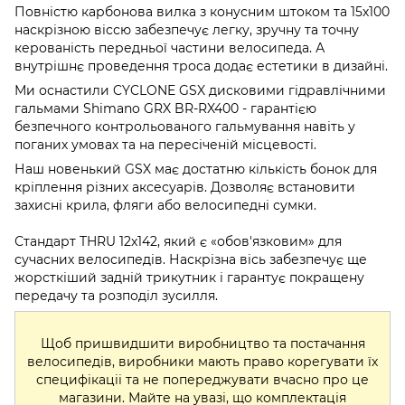
Повністю карбонова вилка з конусним штоком та 15х100
наскрізною віссю забезпечує легку, зручну та точну
керованість передньої частини велосипеда. А
внутрішнє проведення троса додає естетики в дизайні.
Ми оснастили CYCLONE GSX дисковими гідравлічними
гальмами Shimano GRX BR-RX400 - гарантією
безпечного контрольованого гальмування навіть у
поганих умовах та на пересіченій місцевості.
Наш новенький GSX має достатню кількість бонок для
кріплення різних аксесуарів. Дозволяє встановити
захисні крила, фляги або велосипедні сумки.
Стандарт THRU 12x142, який є «обов'язковим» для
сучасних велосипедів. Наскрізна вісь забезпечує ще
жорсткіший задній трикутник і гарантує покращену
передачу та розподіл зусилля.
Щоб пришвидшити виробництво та постачання
велосипедів, виробники мають право корегувати їх
специфікаціі та не попереджувати вчасно про це
магазини. Майте на увазі, що комплектація