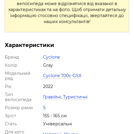
велосипеда може відрізнятися від вказаної в
характеристиках та на фото. Щоб отримати детальну
інформацію стосовно специфікаціі, звертайтеся до
наших консультантів!
Характеристики
Бренд
Cyclone
Колір
Gray
Модельний
Cyclone 700c-GSX
ряд
Рік
2022
Тип
Гравійні
,
Туристичні
велосипеда
Розмір рами
S
Зріст
155 - 165 см
Стать
Універсальні
Для кого