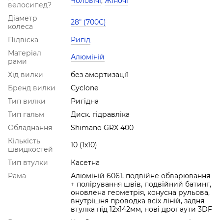
Чоловічі
,
Жіночі
велосипед?
Діаметр
28" (700С)
колеса
Підвіска
Ригід
Матеріал
Алюміній
рами
Хід вилки
без амортизації
Бренд вилки
Cyclone
Тип вилки
Ригідна
Тип гальм
Диск. гідравліка
Обладнання
Shimano GRX 400
Кількість
10 (1x10)
швидкостей
Тип втулки
Касетна
Рама
Алюміній 6061, подвійне обварювання
+ полірування швів, подвійний батинг,
оновлена геометрія, конусна рульова,
внутрішня проводка всіх ліній, задня
втулка під 12x142мм, нові дропаути 3DF