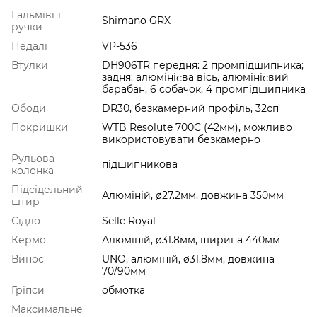
Гальмівні
Shimano GRX
ручки
Педалі
VP-536
Втулки
DH906TR передня: 2 промпідшипника;
задня: алюмінієва вісь, алюмінієвий
барабан, 6 собачок, 4 промпідшипника
Ободи
DR30, безкамерний профіль, 32сп
Покришки
WTB Resolute 700C (42мм), можливо
використовувати безкамерно
Рульова
підшипникова
колонка
Підсідельний
Алюміній, ø27.2мм, довжина 350мм
штир
Сідло
Selle Royal
Кермо
Алюміній, ø31.8мм, ширина 440мм
Винос
UNO, алюміній, ø31.8мм, довжина
70/90мм
Гріпси
обмотка
Максимальне