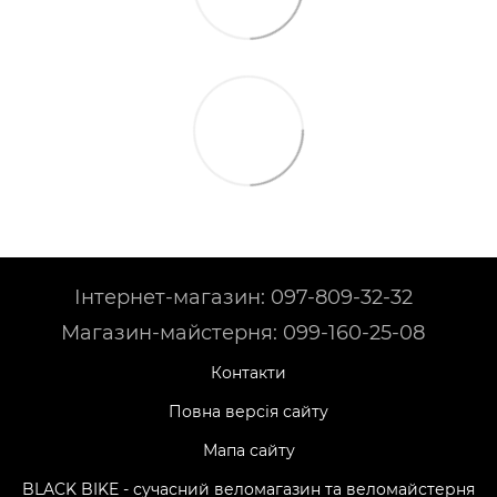
Інтернет-магазин: 097-809-32-32
Магазин-майстерня: 099-160-25-08
Контакти
Повна версія сайту
Мапа сайту
BLACK BIKE - сучасний веломагазин та веломайстерня