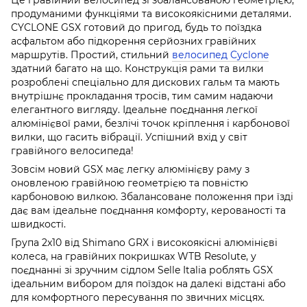
продуманими функціями та високоякісними деталями.
CYCLONE GSX готовий до пригод, будь то поїздка
асфальтом або підкорення серйозних гравійних
маршрутів. Простий, стильний
велосипед Cyclone
здатний багато на що. Конструкція рами та вилки
розроблені спеціально для дискових гальм та мають
внутрішнє прокладання тросів, тим самим надаючи
елегантного вигляду. Ідеальне поєднання легкої
алюмінієвої рами, безлічі точок кріплення і карбонової
вилки, що гасить вібрації. Успішний вхід у світ
гравійного велосипеда!
Зовсім новий GSX має легку алюмінієву раму з
оновленою гравійною геометрією та повністю
карбоновою вилкою. Збалансоване положення при їзді
дає вам ідеальне поєднання комфорту, керованості та
швидкості.
Група 2x10 від Shimano GRX і високоякісні алюмінієві
колеса, на гравійних покришках WTB Resolute, у
поєднанні зі зручним сідлом Selle Italia роблять GSX
ідеальним вибором для поїздок на далекі відстані або
для комфортного пересування по звичних місцях.