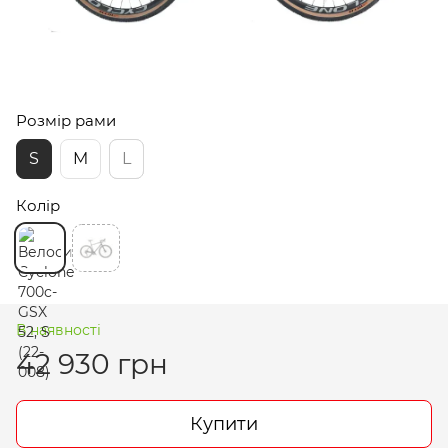
Розмір рами
S
M
L
Колір
В наявності
42 930 грн
Купити